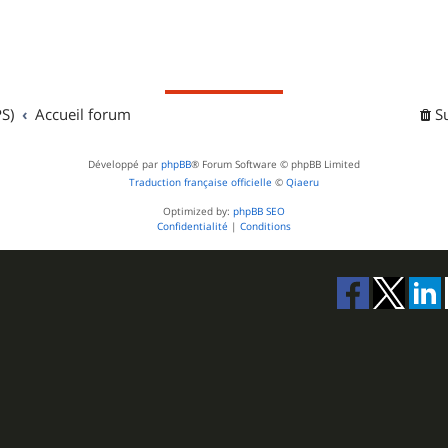
S)
Accueil forum
S
Développé par
phpBB
® Forum Software © phpBB Limited
Traduction française officielle
©
Qiaeru
Optimized by:
phpBB SEO
Confidentialité
|
Conditions