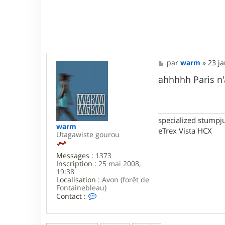
r
e
5
7
M
par
warm
»
23 ja
e
s
ahhhhh Paris n'a
s
a
g
e
specialized stumpj
warm
eTrex Vista HCX
Utagawiste gourou
Messages :
1373
Inscription :
25 mai 2008,
19:38
Localisation :
Avon (forêt de
Fontainebleau)
C
Contact :
o
n
t