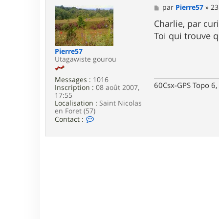
M
par
Pierre57
»
23
e
s
Charlie, par cur
s
Toi qui trouve 
a
g
Pierre57
e
Utagawiste gourou
Messages :
1016
60Csx-GPS Topo 6, 
Inscription :
08 août 2007,
17:55
Localisation :
Saint Nicolas
en Foret (57)
C
Contact :
o
n
t
a
c
t
e
r
P
i
e
r