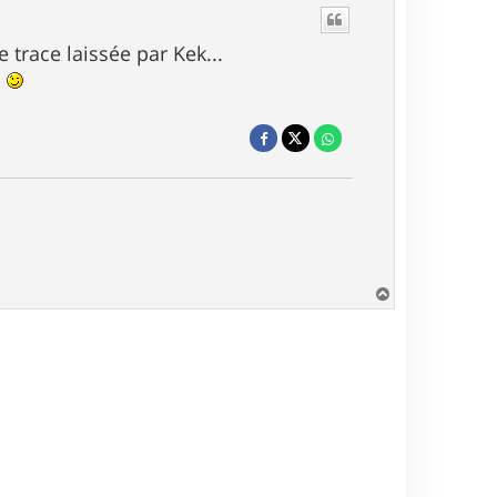
 trace laissée par Kek...
n
H
a
u
t