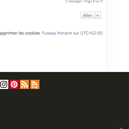
2 messages • Page
1
sur
1
t
Aller
upprimer les cookies
Fuseau horaire sur
UTC+02:00