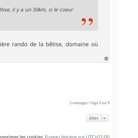
se, il y a un 50km, si le coeur
mière rando de la bêtise, domaine où
H
a
u
t
5 messages • Page
1
sur
1
Aller
upprimer les cookies
Fuseau horaire sur
UTC+02:00