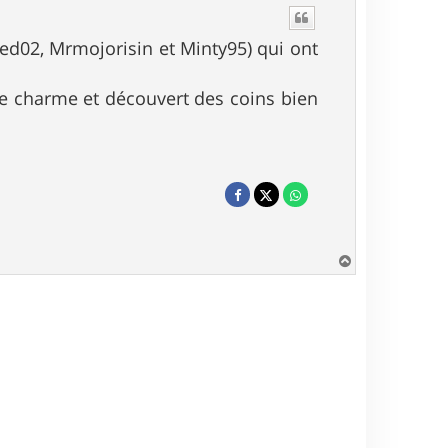
Ted02, Mrmojorisin et Minty95) qui ont
 de charme et découvert des coins bien
H
a
u
t