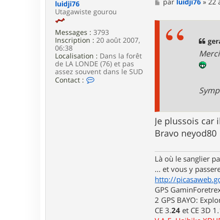
a
M
par
luidji76
»
22 
luidji76
c
e
Utagawiste gourou
t
s
e
s
r
Messages :
3793
a
g
Inscription :
20 août 2007,
g
ger
e
06:38
e
Merci
r
Localisation :
Dans la forêt
a
de LA LONDE (76) et pas
l
assez souvent dans le SUD
d
C
Contact :
_
o
Sympa
8
n
3
t
a
c
Je plussois car 
t
Bravo neyod80
e
r
l
u
Là où le sanglier pas
i
... et vous y passere
d
http://picasaweb.g
j
i
GPS GaminForetrex2
7
2 GPS BAYO: Explor
6
CE 3.
24
et CE 3D 1