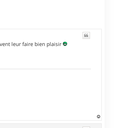
ent leur faire bien plaisir
H
a
u