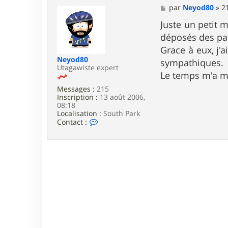
M
par
Neyod80
»
2
e
s
Juste un petit 
s
déposés des pa
a
g
Grace à eux, j'
e
Neyod80
sympathiques.
Utagawiste expert
Le temps m'a ma
Messages :
215
Inscription :
13 août 2006,
08:18
Localisation :
South Park
C
Contact :
o
n
t
a
c
t
e
r
N
e
y
o
d