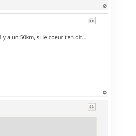
H
a
u
t
 a un 50km, si le coeur t'en dit...
H
a
u
t