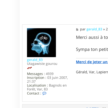
8
0
M
par
gerald_83
»
2
e
s
Merci aussi à to
s
a
g
Sympa ton pet
e
gerald_83
Merci de jeter un 
Utagawiste gourou
Gérald, Var, Lapie
Messages :
4939
Inscription :
03 juin 2007,
21:37
Localisation :
Bagnols en
Forêt, Var, 83
C
Contact :
o
n
t