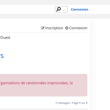
Connexion
Inscription
Connexion
 Ouest
rs
organisations de randonnées improvisées, la
5 messages • Page
1
sur
1