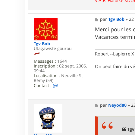
V.A.E. Haibike XD
M
par
Tgv Bob
»
22
e
s
Merci pour les 
s
Vacances terminé
a
g
Tgv Bob
e
Utagawiste gourou
Robert --Lapierre 
Messages :
1644
Inscription :
02 sept. 2006,
On peut faire du vé
09:44
Localisation :
Neuville St
Rémy (59)
C
Contact :
o
n
t
a
M
par
Neyod80
»
2
c
e
t
s
e
s
r
a
T
g
Tgv
g
e