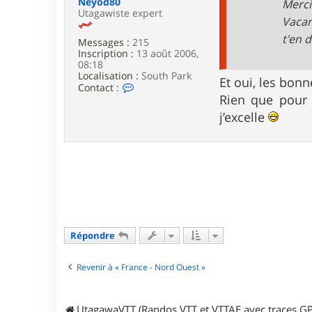
Neyod80
Merci
v
Utagawiste expert
B
Vacan
o
t'en di
b
Messages :
215
Inscription :
13 août 2006,
08:18
Localisation :
South Park
Et oui, les bon
C
Contact :
o
Rien que pour 
n
j’excelle
t
a
c
t
e
r
N
e
y
o
d
Répondre
8
0
Revenir à « France - Nord Ouest »
UtagawaVTT (Randos VTT et VTTAE avec traces GP