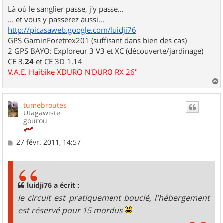
Là où le sanglier passe, j'y passe...
... et vous y passerez aussi...
http://picasaweb.google.com/luidji76
GPS GaminForetrex201 (suffisant dans bien des cas)
2 GPS BAYO: Exploreur 3 V3 et XC (découverte/jardinage)
CE 3.
24
et CE 3D 1.14
V.A.E. Haibike XDURO N'DURO RX 26"
a
u
tumebroutes
t
Utagawiste
gourou
M
27 févr. 2011, 14:57
e
s
s
a
g
luidji76 a écrit :
e
le circuit est pratiquement bouclé, l'hébergement
est réservé pour 15 mordus