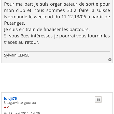
Pour ma part je suis organisateur de sortie pour
mon club et nous sommes 30 à faire la suisse
Normande le weekend du 11.12.13/06 à partir de
Putanges.
Je suis en train de finaliser les parcours.
Si vous êtes intéressés je pourrai vous fournir les
traces au retour.
Sylvain CERISE
a
u
t
luidji76
Utagawiste gourou
M
28 mai 2011, 14:25