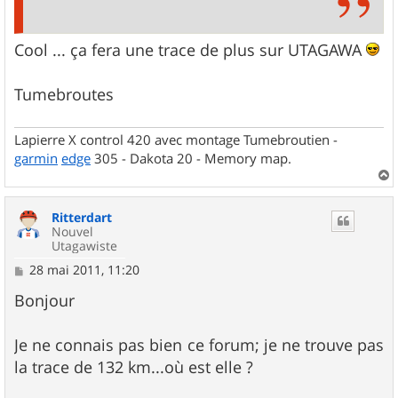
Cool ... ça fera une trace de plus sur UTAGAWA
Tumebroutes
Lapierre X control 420 avec montage Tumebroutien -
garmin
edge
305 - Dakota 20 - Memory map.
a
u
Ritterdart
t
Nouvel
Utagawiste
M
28 mai 2011, 11:20
e
s
Bonjour
s
a
g
Je ne connais pas bien ce forum; je ne trouve pas
e
la trace de 132 km...où est elle ?