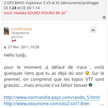
2 GPS BAYO: Exploreur 3 V3 et XC (découverte/jardinage)
CE 3.
24
et CE 3D 1.14
V.A.E. Haibike XDURO N'DURO RX 26"
a
u
tumebroutes
t
Utagawiste
gourou
M
27 févr. 2011, 10:28
e
s
Hello luidji,
s
a
g
pour le moment ,à défaut de trace , voilà
e
quelques liens que tu as déjà dû voir
. Sur le
premier, on comprend que les topos VTT sont
gratuits....mais ensuite il va falloir bosser
http://www.normandie-pays.com/rando_5.html
http://www.otourisme.com/otv2-sn/?-Bien ...