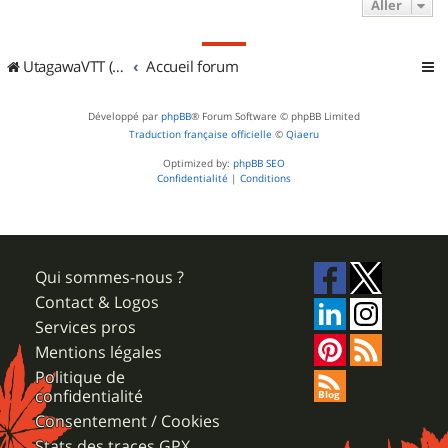
Aller
UtagawaVTT (Randos VTT et VTTAE avec traces GPS)
Accueil forum
Développé par
phpBB
® Forum Software © phpBB Limited
Traduction française officielle
©
Qiaeru
Optimized by:
phpBB SEO
Confidentialité
|
Conditions
Qui sommes-nous ?
Contact & Logos
Services pros
Mentions légales
Politique de
confidentialité
Consentement / Cookies
Stats des traces GPX