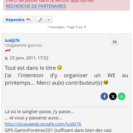
merci de poster dans la section appropriée.
RECHERCHE DE PARTENAIRES
Répondre
7 messages • Page
1
sur
1
luidji76
Utagawiste gourou
M
23 janv. 2011, 17:52
e
s
Tout est dans le titre
s
J'ai l'intention d'y organiser un WE au
a
g
printemps... Merci au(x) contributeur(s)
e
Là où le sanglier passe, j'y passe...
... et vous y passerez aussi...
http://picasaweb.google.com/luidji76
GPS GaminForetrex201 (suffisant dans bien des cas)