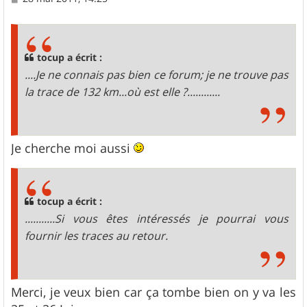
e
s
s
a
g
tocup a écrit :
e
....Je ne connais pas bien ce forum; je ne trouve pas
la trace de 132 km...où est elle ?............
Je cherche moi aussi
tocup a écrit :
...........Si vous êtes intéressés je pourrai vous
fournir les traces au retour.
Merci, je veux bien car ça tombe bien on y va les