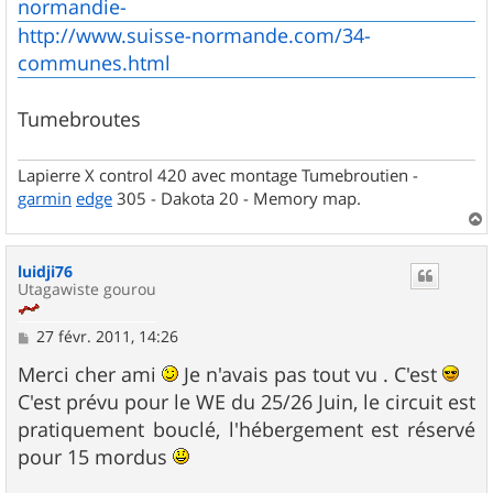
normandie-
http://www.suisse-normande.com/34-
communes.html
Tumebroutes
Lapierre X control 420 avec montage Tumebroutien -
garmin
edge
305 - Dakota 20 - Memory map.
a
u
luidji76
t
Utagawiste gourou
M
27 févr. 2011, 14:26
e
s
Merci cher ami
Je n'avais pas tout vu . C'est
s
C'est prévu pour le WE du 25/26 Juin, le circuit est
a
g
pratiquement bouclé, l'hébergement est réservé
e
pour 15 mordus