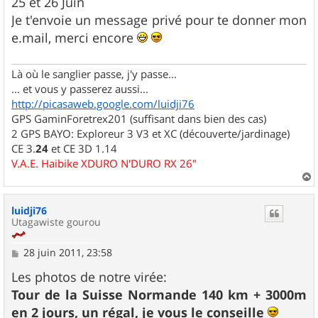
25 et 26 Juin
Je t'envoie un message privé pour te donner mon
e.mail, merci encore
Là où le sanglier passe, j'y passe...
... et vous y passerez aussi...
http://picasaweb.google.com/luidji76
GPS GaminForetrex201 (suffisant dans bien des cas)
2 GPS BAYO: Exploreur 3 V3 et XC (découverte/jardinage)
CE 3.
24
et CE 3D 1.14
V.A.E. Haibike XDURO N'DURO RX 26"
a
u
luidji76
t
Utagawiste gourou
M
28 juin 2011, 23:58
e
s
Les photos de notre virée:
s
Tour de la Suisse Normande 140 km + 3000m
a
g
en 2 jours, un régal, je vous le conseille