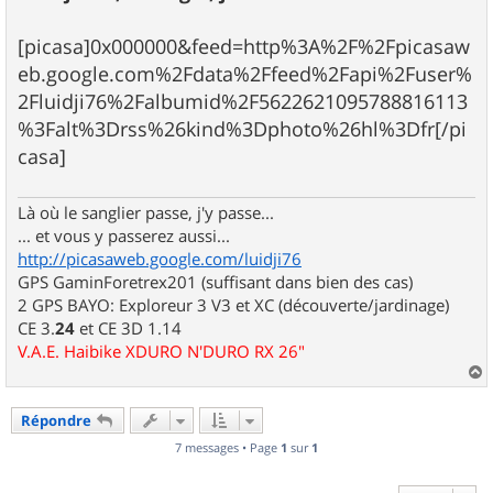
e
[picasa]0x000000&feed=http%3A%2F%2Fpicasaw
eb.google.com%2Fdata%2Ffeed%2Fapi%2Fuser%
2Fluidji76%2Falbumid%2F5622621095788816113
%3Falt%3Drss%26kind%3Dphoto%26hl%3Dfr[/pi
casa]
Là où le sanglier passe, j'y passe...
... et vous y passerez aussi...
http://picasaweb.google.com/luidji76
GPS GaminForetrex201 (suffisant dans bien des cas)
2 GPS BAYO: Exploreur 3 V3 et XC (découverte/jardinage)
CE 3.
24
et CE 3D 1.14
V.A.E. Haibike XDURO N'DURO RX 26"
a
u
Répondre
t
7 messages • Page
1
sur
1