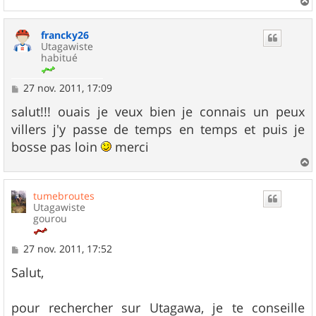
a
u
francky26
t
Utagawiste
habitué
M
27 nov. 2011, 17:09
e
s
salut!!! ouais je veux bien je connais un peux
s
villers j'y passe de temps en temps et puis je
a
g
bosse pas loin
merci
e
a
u
tumebroutes
t
Utagawiste
gourou
M
27 nov. 2011, 17:52
e
s
Salut,
s
a
g
pour rechercher sur Utagawa, je te conseille
e