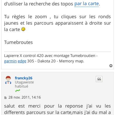
par la carte
d'utiliser la recherche des topos
.
Tu règles le zoom , tu cliques sur les ronds
jaunes et les parcours apparaissent à droite sur
la carte
Tumebroutes
Lapierre X control 420 avec montage Tumebroutien -
garmin
edge
305 - Dakota 20 - Memory map.
a
u
francky26
t
Utagawiste
habitué
M
28 nov. 2011, 14:16
e
s
salut est merci pour la reponse j'ai vu les
s
differents parcours sur la carte,mais j'ai du mal a
a