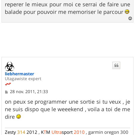
g
reperer le mieux pour moi ce serrai de faire une
e
balade pour pouvoir me memoriser le parcour
a
u
t
liebhermaster
Utagawiste expert
M
28 nov. 2011, 21:33
e
s
on peux se programmer une sortie si tu veux , je
s
ne suis dispo que le weeekend , voila a toi de me
a
g
dire
e
Zesty
314
2012
,
K
T
M
Ultra
sport
2010
, garmin oregon 300