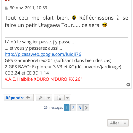
M
30 nov. 2011, 10:39
e
s
Tout ceci me plait bien,
Réfléchissons à se
s
faire un petit Utagawa Tour..... ce serai
a
g
e
Là où le sanglier passe, j'y passe...
... et vous y passerez aussi...
http://picasaweb.google.com/luidji76
GPS GaminForetrex201 (suffisant dans bien des cas)
2 GPS BAYO: Exploreur 3 V3 et XC (découverte/jardinage)
CE 3.
24
et CE 3D 1.14
V.A.E. Haibike XDURO N'DURO RX 26"
a
u
Répondre
t
25 messages
1
2
3
Suivant
Aller