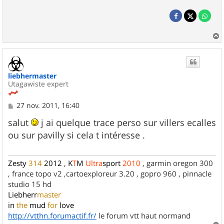
a
u
t
liebhermaster
Utagawiste expert
M
27 nov. 2011, 16:40
e
s
salut
j ai quelque trace perso sur villers ecalles
s
ou sur pavilly si cela t intéresse .
a
g
e
Zesty
314
2012
,
K
T
M
Ultra
sport
2010
, garmin oregon 300
, france topo v2 ,cartoexploreur 3.20 , gopro 960 , pinnacle
studio 15 hd
Liebherr
master
in
the
mud
for
love
http://vtthn.forumactif.fr/
le forum vtt haut normand