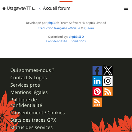
UtagawaVTT (Randos VTT et VTTAE avec traces GPS)
Accueil forum
Développé par
phpBB
® Forum Software © phpBB Limited
Traduction française officielle
©
Qiaeru
Optimized by:
phpBB SEO
Confidentialité
|
Conditions
Qui sommes-nous ?
Contact & Logos
Services pros
Mentions légales
Politique de
confidentialité
Consentement / Cookies
Stats des traces GPX
Status des services