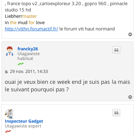
, france topo v2 ,cartoexploreur 3.20 , gopro 960 , pinnacle
studio 15 hd
Liebherr
master
in
the
mud
for
love
http://vtthn.forumactif.fr/
le forum vtt haut normand
a
u
francky26
t
Utagawiste
habitué
M
29 nov. 2011, 14:33
e
s
ouai je veux bien ce week end je suis pas la mais
s
le suivant pourquoi pas ?
a
g
e
a
u
t
Inspecteur Gadget
Utagawiste expert