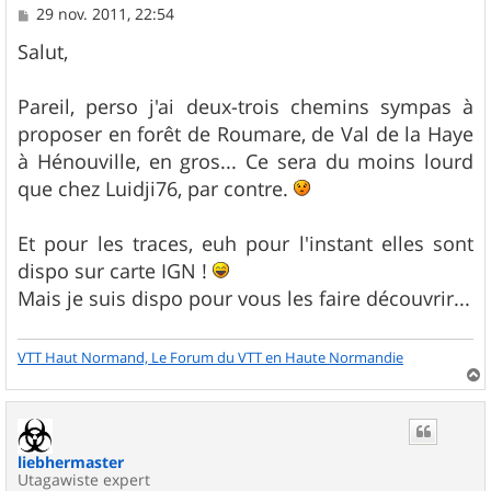
M
29 nov. 2011, 22:54
e
s
Salut,
s
a
g
Pareil, perso j'ai deux-trois chemins sympas à
e
proposer en forêt de Roumare, de Val de la Haye
à Hénouville, en gros... Ce sera du moins lourd
que chez Luidji76, par contre.
Et pour les traces, euh pour l'instant elles sont
dispo sur carte IGN !
Mais je suis dispo pour vous les faire découvrir...
VTT Haut Normand, Le Forum du VTT en Haute Normandie
a
u
t
liebhermaster
Utagawiste expert