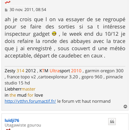
M
30 nov. 2011, 08:54
e
s
ah je crois que l on va essayer de se regroupé
s
pour se faire des sorties si sa t intéresse
a
g
inspecteur gadget
, le week end du 10/12 je
e
dois refaire la ronde des abbayes avec la trace
que j ai enregistré , sous couvert d une météo
acceptable, départ de caudebec en caux .
Zesty
314
2012
,
K
T
M
Ultra
sport
2010
, garmin oregon 300
, france topo v2 ,cartoexploreur 3.20 , gopro 960 , pinnacle
studio 15 hd
Liebherr
master
in
the
mud
for
love
http://vtthn.forumactif.fr/
le forum vtt haut normand
a
u
luidji76
t
Utagawiste gourou