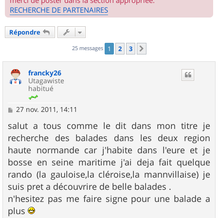
merci de poster dans la section appropriée.
RECHERCHE DE PARTENAIRES
Répondre
25 messages
1
2
3
Suivant
francky26
Utagawiste
habitué
M
27 nov. 2011, 14:11
e
s
salut a tous comme le dit dans mon titre je
s
recherche des balades dans les deux region
a
g
haute normande car j'habite dans l'eure et je
e
bosse en seine maritime j'ai deja fait quelque
rando (la gauloise,la cléroise,la mannvillaise) je
suis pret a découvrire de belle balades .
n'hesitez pas me faire signe pour une balade a
plus