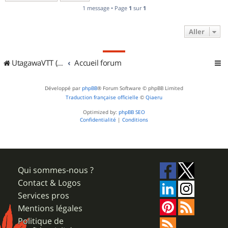
1 message • Page
1
sur
1
Aller
UtagawaVTT (Randos VTT et VTTAE avec traces GPS)
Accueil forum
Développé par
phpBB
® Forum Software © phpBB Limited
Traduction française officielle
©
Qiaeru
Optimized by:
phpBB SEO
Confidentialité
|
Conditions
Qui sommes-nous ?
Contact & Logos
Services pros
Mentions légales
Politique de