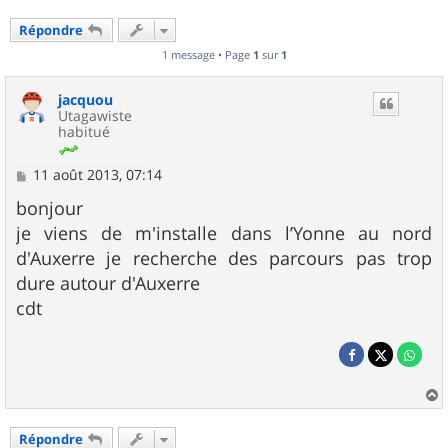
Répondre
1 message • Page
1
sur
1
jacquou
Utagawiste
habitué
M
11 août 2013, 07:14
e
s
bonjour
s
je viens de m'installe dans l’Yonne au nord
a
g
d'Auxerre je recherche des parcours pas trop
e
dure autour d'Auxerre
cdt
a
u
Répondre
t