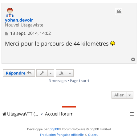
u
t
yohan.devoir
Nouvel Utagawiste
M
13 sept. 2014, 14:02
e
s
Merci pour le parcours de 44 kilomètres
s
a
g
e
a
u
Répondre
t
3 messages • Page
1
sur
1
Aller
UtagawaVTT (Randos VTT et VTTAE avec traces GPS)
Accueil forum
Développé par
phpBB
® Forum Software © phpBB Limited
Traduction française officielle
©
Qiaeru