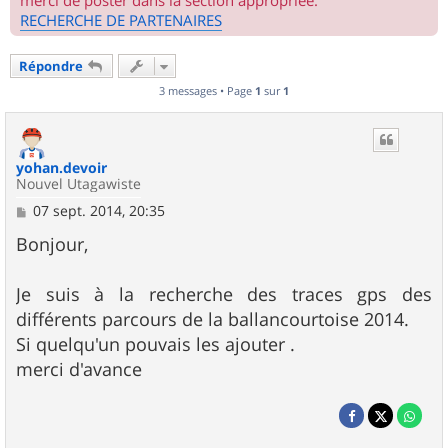
merci de poster dans la section appropriée.
RECHERCHE DE PARTENAIRES
Répondre
3 messages • Page
1
sur
1
yohan.devoir
Nouvel Utagawiste
M
07 sept. 2014, 20:35
e
s
Bonjour,
s
a
g
Je suis à la recherche des traces gps des
e
différents parcours de la ballancourtoise 2014.
Si quelqu'un pouvais les ajouter .
merci d'avance