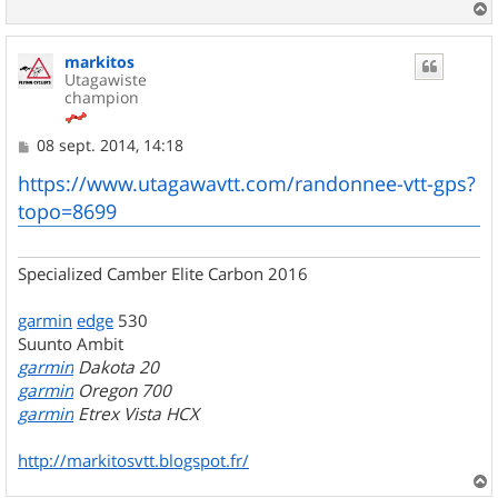
a
u
markitos
t
Utagawiste
champion
M
08 sept. 2014, 14:18
e
s
https://www.utagawavtt.com/randonnee-vtt-gps?
s
topo=8699
a
g
e
Specialized Camber Elite Carbon 2016
garmin
edge
530
Suunto Ambit
garmin
Dakota 20
garmin
Oregon 700
garmin
Etrex Vista HCX
http://markitosvtt.blogspot.fr/
a