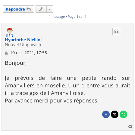
Répondre
1 message • Page
1
sur
1
Hyacinthe Niellini
Nouvel Utagawiste
M
10 oct. 2021, 17:55
e
s
Bonjour,
s
a
g
Je prévois de faire une petite rando sur
e
Amanvillers en moselle. L un d entre vous aurait
il la trace gpx de l Amanvilloise.
Par avance merci pour vos réponses.
a