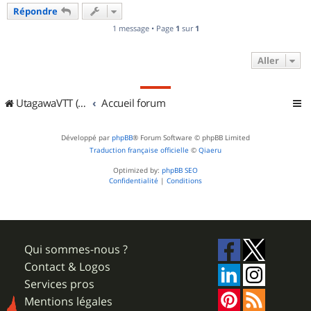
u
Répondre
t
1 message • Page
1
sur
1
Aller
UtagawaVTT (Randos VTT et VTTAE avec traces GPS)
Accueil forum
Développé par
phpBB
® Forum Software © phpBB Limited
Traduction française officielle
©
Qiaeru
Optimized by:
phpBB SEO
Confidentialité
|
Conditions
Qui sommes-nous ?
Contact & Logos
Services pros
Mentions légales