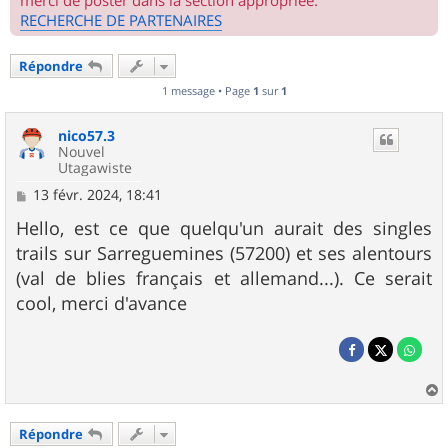
merci de poster dans la section appropriée.
RECHERCHE DE PARTENAIRES
Répondre
1 message • Page
1
sur
1
nico57.3
Nouvel
Utagawiste
M
13 févr. 2024, 18:41
e
s
Hello, est ce que quelqu'un aurait des singles
s
trails sur Sarreguemines (57200) et ses alentours
a
g
(val de blies français et allemand...). Ce serait
e
cool, merci d'avance
a
u
Répondre
t