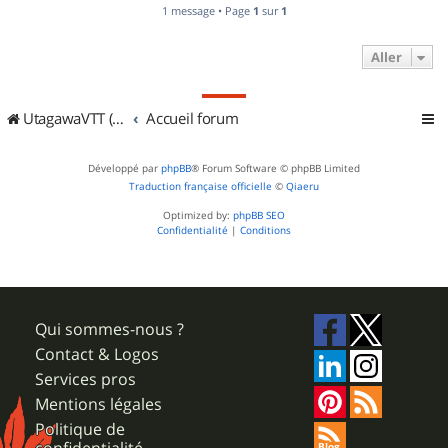
1 message • Page
1
sur
1
Aller
UtagawaVTT (Randos VTT et VTTAE avec traces GPS)
Accueil forum
Développé par
phpBB
® Forum Software © phpBB Limited
Traduction française officielle
©
Qiaeru
Optimized by:
phpBB SEO
Confidentialité
|
Conditions
Qui sommes-nous ?
Contact & Logos
Services pros
Mentions légales
Politique de