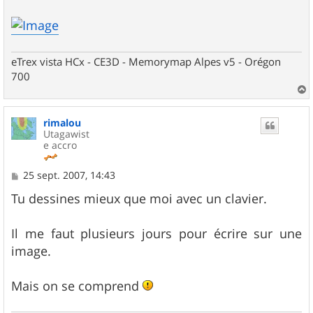
a
g
e
eTrex vista HCx - CE3D - Memorymap Alpes v5 - Orégon
700
a
u
rimalou
t
Utagawist
e accro
M
25 sept. 2007, 14:43
e
s
Tu dessines mieux que moi avec un clavier.
s
a
g
Il me faut plusieurs jours pour écrire sur une
e
image.
Mais on se comprend