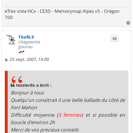
eTrex vista HCx - CE3D - Memorymap Alpes v5 - Orégon
700
a
u
Titof6.9
t
Utagawiste
gourou
M
25 sept. 2007, 14:00
e
s
s
a
g
tessierdo a écrit :
e
Bonjour à tous
Quelqu'un conaitrait il une belle ballade du côté de
Fort Mahon
Difficulté moyenne (
3 femmes
) et si possible en
boucle d'environ 2h
Merci de vos precieux conseils