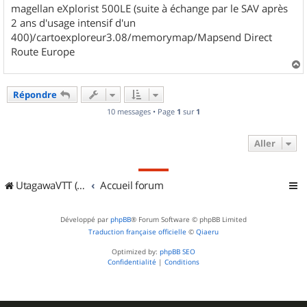
magellan eXplorist 500LE (suite à échange par le SAV après
2 ans d'usage intensif d'un
400)/cartoexploreur3.08/memorymap/Mapsend Direct
Route Europe
a
u
Répondre
t
10 messages • Page
1
sur
1
Aller
UtagawaVTT (Randos VTT et VTTAE avec traces GPS)
Accueil forum
Développé par
phpBB
® Forum Software © phpBB Limited
Traduction française officielle
©
Qiaeru
Optimized by:
phpBB SEO
Confidentialité
|
Conditions