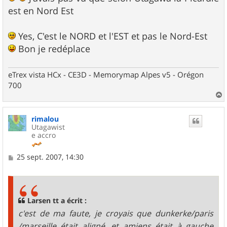
e
est en Nord Est
Yes, C'est le NORD et l'EST et pas le Nord-Est
Bon je redéplace
eTrex vista HCx - CE3D - Memorymap Alpes v5 - Orégon
700
a
u
rimalou
t
Utagawist
e accro
M
25 sept. 2007, 14:30
e
s
s
a
g
Larsen tt a écrit :
e
c'est de ma faute, je croyais que dunkerke/paris
/marseille était aligné, et amiens était à gauche