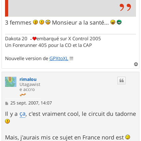
3 femmes
Monsieur a la santé...
Dakota 20
embarqué sur X Control 2005
Un Forerunner 405 pour la CO et la CAP
Nouvelle version de
GPXtoXL
!!!
a
u
rimalou
t
Utagawist
e accro
M
25 sept. 2007, 14:07
e
s
ça
Il y a
, c'est vraiment cool, le circuit du tadorne
s
a
g
e
Mais, j'aurais mis ce sujet en France nord est