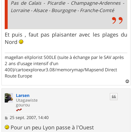
Pas de Calais - Picardie - Champagne-Ardennes -
Lorraine - Alsace - Bourgogne - Franche-Comté
Et puis , faut pas plaisanter avec les plages du
Nord
magellan eXplorist 500LE (suite à échange par le SAV après
2 ans d'usage intensif d'un
400)/cartoexploreur3.08/memorymap/Mapsend Direct
Route Europe
a
u
Larsen
t
Utagawiste
gourou
M
25 sept. 2007, 14:40
e
s
Pour un peu Lyon passe à l'Ouest
s