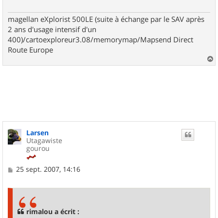
magellan eXplorist 500LE (suite à échange par le SAV après
2 ans d'usage intensif d'un
400)/cartoexploreur3.08/memorymap/Mapsend Direct
Route Europe
a
u
t
Larsen
Utagawiste
gourou
M
25 sept. 2007, 14:16
e
s
s
a
g
rimalou a écrit :
e