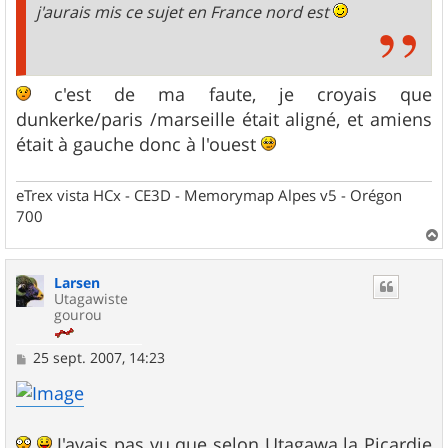
j'aurais mis ce sujet en France nord est
c'est de ma faute, je croyais que
dunkerke/paris /marseille était aligné, et amiens
était à gauche donc à l'ouest
eTrex vista HCx - CE3D - Memorymap Alpes v5 - Orégon
700
a
u
Larsen
t
Utagawiste
gourou
M
25 sept. 2007, 14:23
e
s
s
a
g
J'avais pas vu que selon Utagawa la Picardie