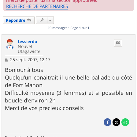
merci de poster dans la section appropriée.
RECHERCHE DE PARTENAIRES
Répondre
10 messages • Page
1
sur
1
tessierdo
Nouvel
Utagawiste
M
25 sept. 2007, 12:17
e
s
Bonjour à tous
s
Quelqu'un conaitrait il une belle ballade du côté
a
g
de Fort Mahon
e
Difficulté moyenne (3 femmes) et si possible en
boucle d'environ 2h
Merci de vos precieux conseils