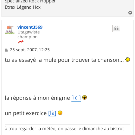
Specialized Rock Hopper
Etrex Légend Hcx
a
u
vincent3569
t
Utagawiste
champion
M
25 sept. 2007, 12:25
e
s
tu as essayé la mule pour trouver ta chanson...
s
a
g
e
[ici]
la réponse à mon énigme
[là]
un petit exercice
à trop regarder la météo, on passe le dimanche au bistrot
-------------