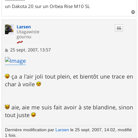
un Dakota 20 sur un Orbea Rise M10 SL
a
u
Larsen
t
Utagawiste
gourou
M
25 sept. 2007, 13:57
e
s
s
a
g
ça a l'air joli tout plein, et bientôt une trace en
e
char à voile
aie, aie me suis fait avoir à ste blandine, sinon
tout juste
Dernière modification par
Larsen
le 25 sept. 2007, 14:02, modifié
1 fois.