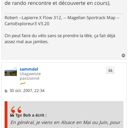
de rando rencontre et découverte en cours).
Robert --Lapierre X Flow 312, -- Magellan Sportrack Map --
CartoExploreur3 V3.20
On peut faire du vélo sans se prendre la tête, ça fait déjà
assez mal aux jambes.
a
u
sammdel
t
Utagawiste
passionné
M
30 oct. 2007, 22:34
e
s
s
a
g
Tgv Bob a écrit :
e
En général, je viens en Alsace en Mai ou Juin, pour