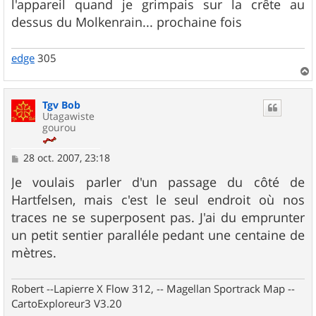
l'appareil quand je grimpais sur la crête au
dessus du Molkenrain... prochaine fois
edge
305
a
u
Tgv Bob
t
Utagawiste
gourou
M
28 oct. 2007, 23:18
e
s
Je voulais parler d'un passage du côté de
s
Hartfelsen, mais c'est le seul endroit où nos
a
g
traces ne se superposent pas. J'ai du emprunter
e
un petit sentier paralléle pedant une centaine de
mètres.
Robert --Lapierre X Flow 312, -- Magellan Sportrack Map --
CartoExploreur3 V3.20