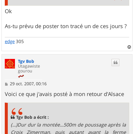
Ok
As-tu prévu de poster ton tracé un de ces jours ?
edge
305
a
u
Tgv Bob
t
Utagawiste
gourou
M
29 oct. 2007, 00:16
e
s
Voici ce que j'avais posté à mon retour d'Alsace
s
a
g
e
Tgv Bob a écrit :
(...)Dur dur la montée...500m de poussage après la
Croix Zimerman, puis autant avant la ferme