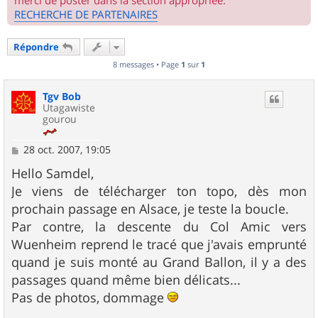
merci de poster dans la section appropriée.
RECHERCHE DE PARTENAIRES
Répondre
8 messages • Page
1
sur
1
Tgv Bob
Utagawiste
gourou
M
28 oct. 2007, 19:05
e
s
Hello Samdel,
s
Je viens de télécharger ton topo, dès mon
a
g
prochain passage en Alsace, je teste la boucle.
e
Par contre, la descente du Col Amic vers
Wuenheim reprend le tracé que j'avais emprunté
quand je suis monté au Grand Ballon, il y a des
passages quand même bien délicats...
Pas de photos, dommage