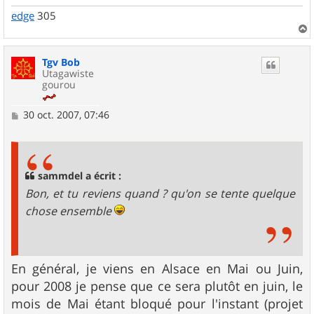
edge
305
a
u
Tgv Bob
t
Utagawiste
gourou
M
30 oct. 2007, 07:46
e
s
s
a
g
sammdel a écrit :
e
Bon, et tu reviens quand ? qu'on se tente quelque
chose ensemble
En général, je viens en Alsace en Mai ou Juin,
pour 2008 je pense que ce sera plutôt en juin, le
mois de Mai étant bloqué pour l'instant (projet