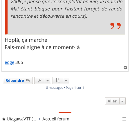
2008 je pense que ce sera plutôt en juin, le mois de
Mai étant bloqué pour l'instant (projet de rando
rencontre et découverte en cours).
Hoplà, ça marche
Fais-moi signe à ce moment-là
edge
305
a
u
Répondre
t
8 messages • Page
1
sur
1
Aller
UtagawaVTT (Randos VTT et VTTAE avec traces GPS)
Accueil forum