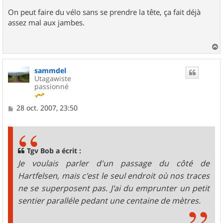
On peut faire du vélo sans se prendre la tête, ça fait déjà
assez mal aux jambes.
a
u
sammdel
t
Utagawiste
passionné
M
28 oct. 2007, 23:50
e
s
s
a
g
Tgv Bob a écrit :
e
Je voulais parler d'un passage du côté de
Hartfelsen, mais c'est le seul endroit où nos traces
ne se superposent pas. J'ai du emprunter un petit
sentier paralléle pedant une centaine de mètres.