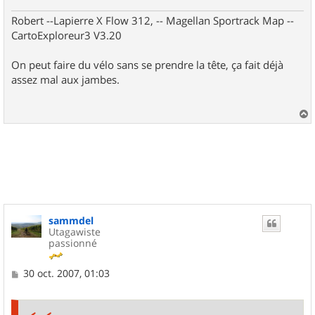
Robert --Lapierre X Flow 312, -- Magellan Sportrack Map --
CartoExploreur3 V3.20
On peut faire du vélo sans se prendre la tête, ça fait déjà
assez mal aux jambes.
a
u
t
sammdel
Utagawiste
passionné
M
30 oct. 2007, 01:03
e
s
s