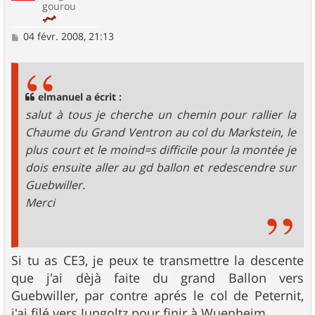
gourou
M
04 févr. 2008, 21:13
e
s
s
a
g
elmanuel a écrit :
e
salut à tous je cherche un chemin pour rallier la
Chaume du Grand Ventron au col du Markstein, le
plus court et le moind=s difficile pour la montée je
dois ensuite aller au gd ballon et redescendre sur
Guebwiller.
Merci
Si tu as CE3, je peux te transmettre la descente
que j'ai dèjà faite du grand Ballon vers
Guebwiller, par contre aprés le col de Peternit,
j'ai filé vers Jungoltz pour finir à Wuenheim.