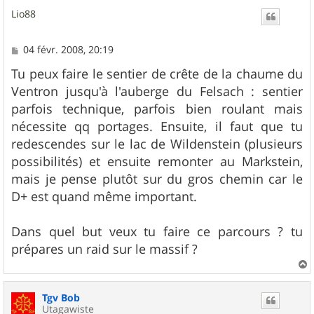
u
Lio88
t
M
04 févr. 2008, 20:19
e
s
Tu peux faire le sentier de crête de la chaume du
s
Ventron jusqu'à l'auberge du Felsach : sentier
a
g
parfois technique, parfois bien roulant mais
e
nécessite qq portages. Ensuite, il faut que tu
redescendes sur le lac de Wildenstein (plusieurs
possibilités) et ensuite remonter au Markstein,
mais je pense plutôt sur du gros chemin car le
D+ est quand même important.
Dans quel but veux tu faire ce parcours ? tu
prépares un raid sur le massif ?
a
u
Tgv Bob
t
Utagawiste