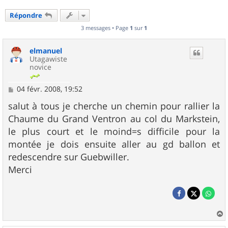
Répondre
3 messages • Page
1
sur
1
elmanuel
Utagawiste
novice
M
04 févr. 2008, 19:52
e
s
salut à tous je cherche un chemin pour rallier la
s
Chaume du Grand Ventron au col du Markstein,
a
g
le plus court et le moind=s difficile pour la
e
montée je dois ensuite aller au gd ballon et
redescendre sur Guebwiller.
Merci
a