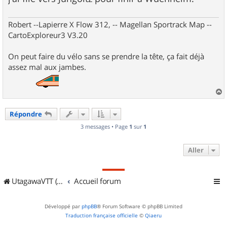
Robert --Lapierre X Flow 312, -- Magellan Sportrack Map --
CartoExploreur3 V3.20
On peut faire du vélo sans se prendre la tête, ça fait déjà
assez mal aux jambes.
a
u
Répondre
t
3 messages • Page
1
sur
1
Aller
UtagawaVTT (Randos VTT et VTTAE avec traces GPS)
Accueil forum
Développé par
phpBB
® Forum Software © phpBB Limited
Traduction française officielle
©
Qiaeru