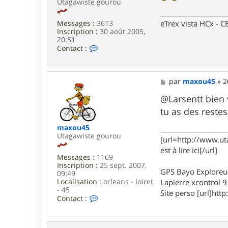
Utagawiste gourou
s
e
n
Messages :
3613
eTrex vista HCx -
Inscription :
30 août 2005,
20:51
C
Contact :
o
n
t
a
M
par
maxou45
»
2
c
e
t
s
@Larsentt bien v
e
s
tu as des reste
r
a
L
g
maxou45
a
e
Utagawiste gourou
r
[url=http://www.ut
s
est à lire ici[/url]
e
Messages :
1169
n
Inscription :
25 sept. 2007,
GPS Bayo Exploreu
09:49
Localisation :
orleans - loiret
Lapierre xcontrol 
- 45
Site perso [url]http:
C
Contact :
o
n
t