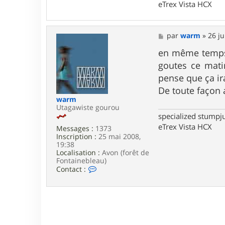
t
eTrex Vista HCX
a
c
t
e
M
par
warm
»
26 ju
r
e
w
s
en même temps l
a
s
goutes ce matin
r
a
m
g
pense que ça ir
e
De toute façon 
warm
Utagawiste gourou
specialized stumpj
eTrex Vista HCX
Messages :
1373
Inscription :
25 mai 2008,
19:38
Localisation :
Avon (forêt de
Fontainebleau)
C
Contact :
o
n
t
a
c
t
e