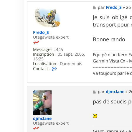
M
par
Fredo_S
»
26 
e
s
Je suis obligé 
s
transport pour 
a
g
Fredo_S
e
Utagawiste expert
Bonne rando
Messages :
445
Inscription :
05 sept. 2005,
Equipé d'un Kern 
16:25
Garmin Vista Cx -
Localisation :
Dannemois
--------------------------
C
Contact :
o
Va toujours par le 
n
t
a
M
par
djmclane
»
2
c
e
t
s
pas de soucis p
e
s
r
a
F
g
r
djmclane
e
e
Utagawiste expert
d
o
Giant Trance X4 - 