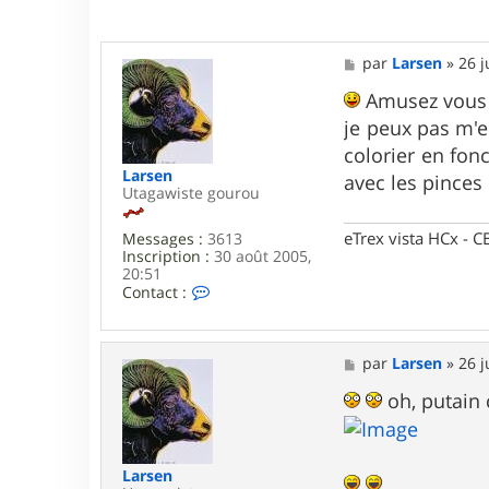
r
w
a
M
par
Larsen
»
26 j
r
e
m
s
Amusez vous b
s
je peux pas m
a
g
colorier en fon
e
Larsen
avec les pinces
Utagawiste gourou
eTrex vista HCx -
Messages :
3613
Inscription :
30 août 2005,
20:51
C
Contact :
o
n
t
a
M
par
Larsen
»
26 j
c
e
t
s
oh, putain 
e
s
r
a
L
g
a
e
Larsen
r