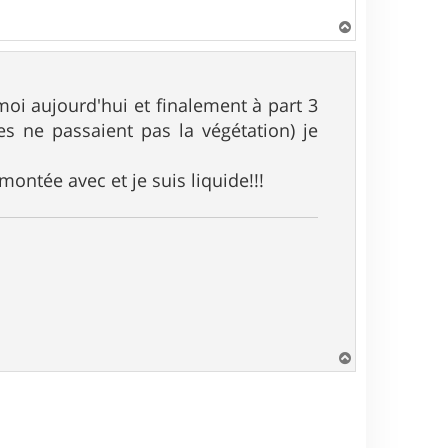
H
a
u
t
oi aujourd'hui et finalement à part 3
tes ne passaient pas la végétation) je
ontée avec et je suis liquide!!!
H
a
u
t