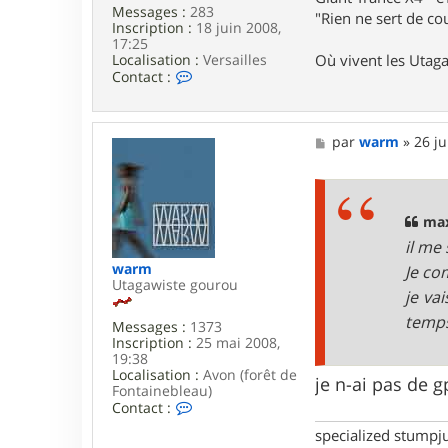
_
Messages :
283
"Rien ne sert de cou
S
Inscription :
18 juin 2008,
17:25
Localisation :
Versailles
Où vivent les Utag
C
Contact :
o
n
t
a
M
par
warm
»
26 ju
c
e
t
s
e
s
r
a
d
g
max
j
e
il me
m
c
warm
Je co
l
Utagawiste gourou
je va
a
n
temps
Messages :
1373
e
Inscription :
25 mai 2008,
19:38
Localisation :
Avon (forêt de
je n-ai pas de g
Fontainebleau)
C
Contact :
o
specialized stumpj
n