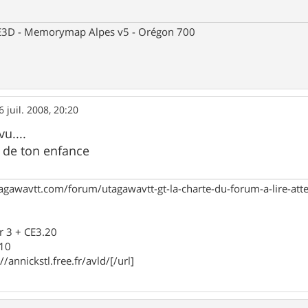
 CE3D - Memorymap Alpes v5 - Orégon 700
6 juil. 2008, 20:20
u....
s de ton enfance
agawavtt.com/forum/utagawavtt-gt-la-charte-du-forum-a-lire-at
r 3 + CE3.20
910
//annickstl.free.fr/avld/[/url]