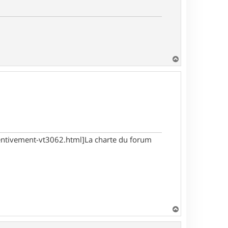
H
a
u
t
tentivement-vt3062.html]La charte du forum
H
a
u