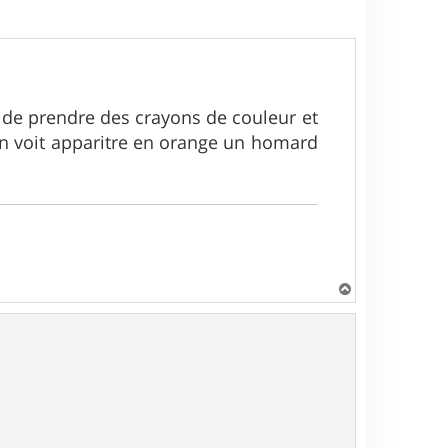
ie de prendre des crayons de couleur et
on voit apparitre en orange un homard
H
a
u
t