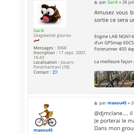
a
M
par
Garik
»
26 jui
c
e
t
s
Amusez vous bi
e
s
sortie ce sera
r
a
m
g
a
Garik
e
x
Utagawiste gourou
Engine LAB NGN140 
o
d'un GPSmap 60CS
u
Messages :
3068
Forerunner 405 éq
4
Inscription :
17 sept. 2007,
5
16:43
La meilleure façon d
Localisation :
Jouars-
Pontchartrain (78)
C
Contact :
o
n
t
a
c
t
M
par
maxou45
»
2
e
e
r
s
@djmclane.... i
G
s
a
Je porterai le m
a
r
g
Dans mon groupe
i
maxou45
e
k