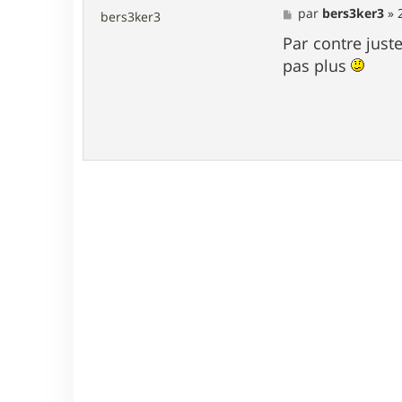
M
par
bers3ker3
»
bers3ker3
e
s
Par contre juste
s
pas plus
a
g
e