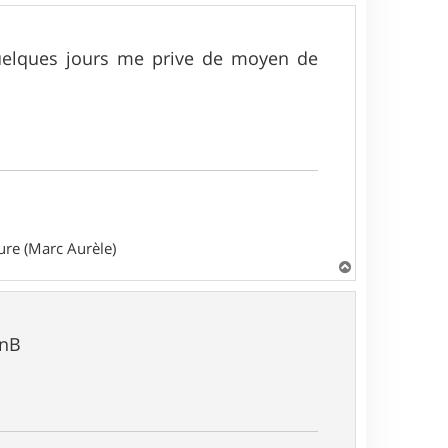
a quelques jours me prive de moyen de
ture (Marc Aurèle)
H
a
u
t
anB