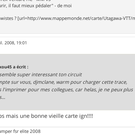
rir, il faut mieux pédaler" - de moi
awistes ? [url=http://www.mappemonde.net/carte/Utagawa-VTT/m
il. 2008, 19:01
ou45 a écrit :
 semble super interessant ton circuit
mpte sur vous, djmclane, warm pour charger cette trace,
is l'imprimer pour mes collegues, car helas, je ne peux plu
...
ps mais une bonne vieille carte ign!!!!
umper fsr elite 2008