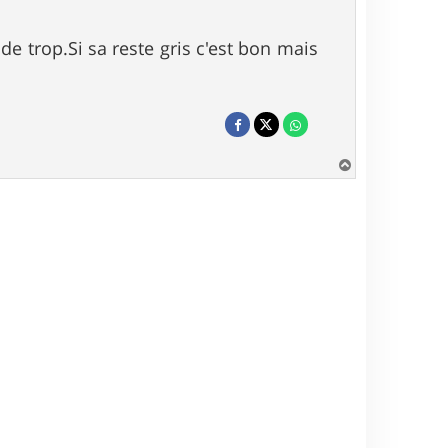
 de trop.Si sa reste gris c'est bon mais
H
a
u
t