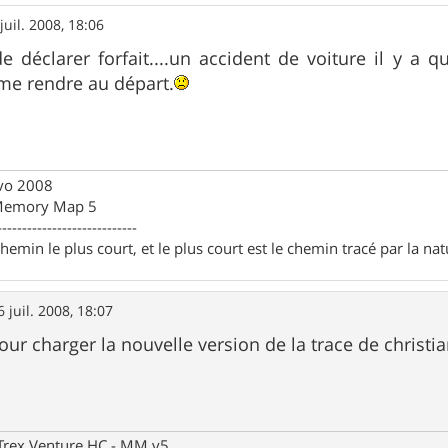
juil. 2008, 18:06
de déclarer forfait....un accident de voiture il y 
me rendre au départ.
Evo 2008
 Memory Map 5
----------------------------
chemin le plus court, et le plus court est le chemin tracé par la na
6 juil. 2008, 18:07
our charger la nouvelle version de la trace de christi
eTrex Venture HC - MM v5