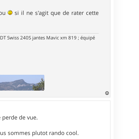
t
nou
si il ne s'agit que de rater cette
DT Swiss 240S jantes Mavic xm 819 ; équipé
H
a
u
t
e perde de vue.
nous sommes plutot rando cool.