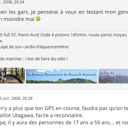
l. 2008, 20:24
en les gars, je penserai à vous en testant mon ge
 un moindre mal
full XT, freins Avid Code 4 pistons 185mm, roues perso moyeu 
x.
uipé de son cardio-fréquencemètre.
e marcher ; c'est de faire du vélo !
6 juil. 2008, 20:28
l n'y a plus que ton GPS en course, faudra pas qu'on t
aillot Utagawa, facile a reconnaitre.
, il y aura des personnes de 17 ans a 59 ans... et 