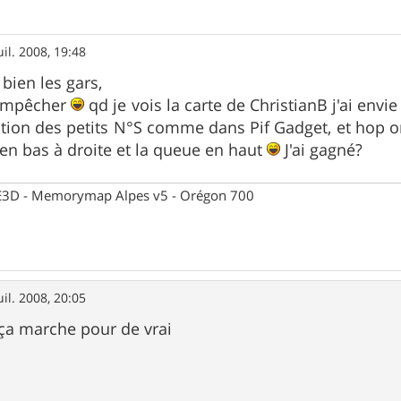
uil. 2008, 19:48
ien les gars,
'empêcher
qd je vois la carte de ChristianB j'ai env
ction des petits N°S comme dans Pif Gadget, et hop 
 en bas à droite et la queue en haut
J'ai gagné?
 CE3D - Memorymap Alpes v5 - Orégon 700
uil. 2008, 20:05
ça marche pour de vrai