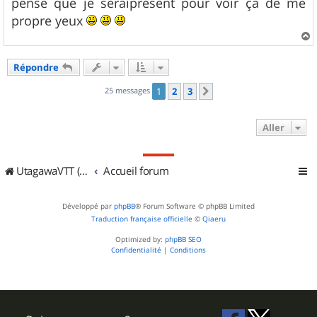
pense que je seraiprésent pour voir ça de me
e
propre yeux
a
u
Répondre
t
25 messages
1
2
3
Suivant
Aller
UtagawaVTT (Randos VTT et VTTAE avec traces GPS)
Accueil forum
Développé par
phpBB
® Forum Software © phpBB Limited
Traduction française officielle
©
Qiaeru
Optimized by:
phpBB SEO
Confidentialité
|
Conditions