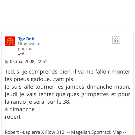
u
t
Tgv Bob
Utagawiste
gourou
M
05 mai 2008, 22:51
e
s
Ted, si je comprends bien, il va me falloir monter
s
les pneus gadoue...tant pis.
a
g
Je suis allé tourner les jambes dimanche matin,
e
jeudi je vais tenter quelques grimpettes et pour
la rando je serai sur le 38.
à dimanche
robert
Robert --Lapierre X Flow 312, -- Magellan Sportrack Map --