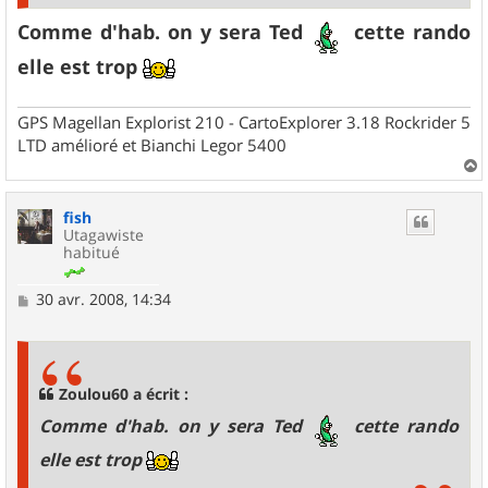
Comme d'hab. on y sera Ted
cette rando
elle est trop
GPS Magellan Explorist 210 - CartoExplorer 3.18 Rockrider 5
LTD amélioré et Bianchi Legor 5400
a
u
fish
t
Utagawiste
habitué
M
30 avr. 2008, 14:34
e
s
s
a
g
Zoulou60 a écrit :
e
Comme d'hab. on y sera Ted
cette rando
elle est trop