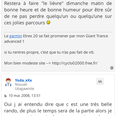
Restera à faire "le lièvre" dimanche matin de
bonne heure et de bonne humeur pour être sûr
de ne pas perdre quelqu'un ou quelqu'une sur
ces jolies parcours
Le
garmin
Etrex 20 se fait promener par mon Giant Trance
advanced 1
si tu rentres propre, c'est que tu n'as pas fait de vtt.
Mon bien modeste site --> http://cyclo02000.free.fr/
a
u
Yoda_xXx
t
Nouvel
Utagawiste
M
10 mai 2008, 13:51
e
s
Oui j ai entendu dire que c est une très belle
s
rando, de plus le temps sera de la partie alors je
a
g