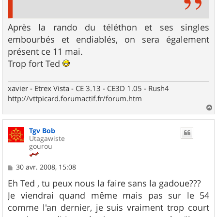
Après la rando du téléthon et ses singles
embourbés et endiablés, on sera également
présent ce 11 mai.
Trop fort Ted
xavier - Etrex Vista - CE 3.13 - CE3D 1.05 - Rush4
http://vttpicard.forumactif.fr/forum.htm
a
u
Tgv Bob
t
Utagawiste
gourou
M
30 avr. 2008, 15:08
e
s
Eh Ted , tu peux nous la faire sans la gadoue???
s
Je viendrai quand même mais pas sur le 54
a
g
comme l'an dernier, je suis vraiment trop court
e