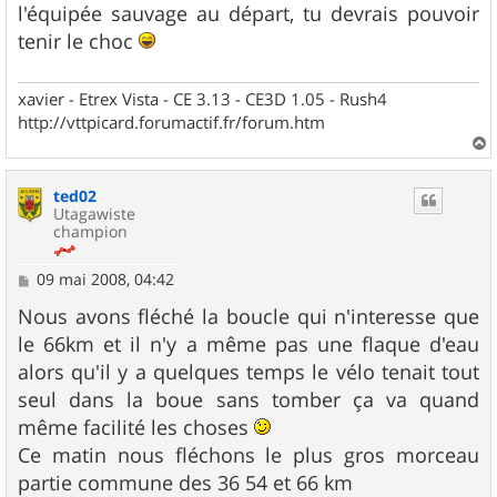
l'équipée sauvage au départ, tu devrais pouvoir
tenir le choc
xavier - Etrex Vista - CE 3.13 - CE3D 1.05 - Rush4
http://vttpicard.forumactif.fr/forum.htm
a
u
ted02
t
Utagawiste
champion
M
09 mai 2008, 04:42
e
s
Nous avons fléché la boucle qui n'interesse que
s
le 66km et il n'y a même pas une flaque d'eau
a
g
alors qu'il y a quelques temps le vélo tenait tout
e
seul dans la boue sans tomber ça va quand
même facilité les choses
Ce matin nous fléchons le plus gros morceau
partie commune des 36 54 et 66 km