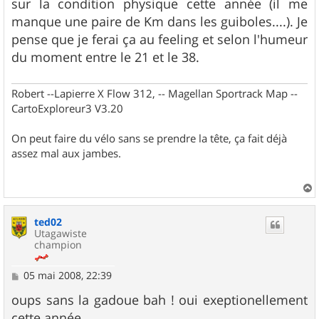
sur la condition physique cette année (il me
manque une paire de Km dans les guiboles....). Je
pense que je ferai ça au feeling et selon l'humeur
du moment entre le 21 et le 38.
Robert --Lapierre X Flow 312, -- Magellan Sportrack Map --
CartoExploreur3 V3.20
On peut faire du vélo sans se prendre la tête, ça fait déjà
assez mal aux jambes.
a
u
ted02
t
Utagawiste
champion
M
05 mai 2008, 22:39
e
s
oups sans la gadoue bah ! oui exeptionellement
s
cette année.