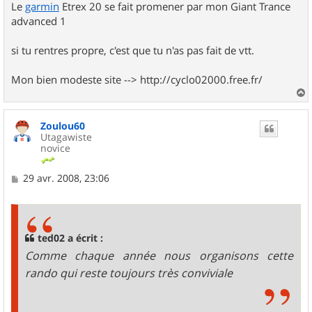
Le
garmin
Etrex 20 se fait promener par mon Giant Trance
advanced 1
si tu rentres propre, c'est que tu n'as pas fait de vtt.
Mon bien modeste site --> http://cyclo02000.free.fr/
a
u
Zoulou60
t
Utagawiste
novice
M
29 avr. 2008, 23:06
e
s
s
a
g
ted02 a écrit :
e
Comme chaque année nous organisons cette
rando qui reste toujours très conviviale