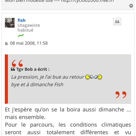
a
u
fish
t
Utagawiste
habitué
M
08 mai 2008, 11:58
e
s
s
a
g
Tgv Bob a écrit :
e
La pression, je l'ai bue au retour
bye et à dimanche Fish
Et j'espère qu'on se la boira aussi dimanche ...
mais ensemble.
Pour le parcours, les conditions climatiques
seront aussi totalement différentes et vu