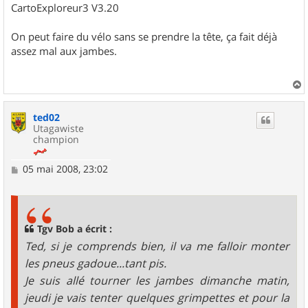
CartoExploreur3 V3.20
On peut faire du vélo sans se prendre la tête, ça fait déjà
assez mal aux jambes.
a
u
ted02
t
Utagawiste
champion
M
05 mai 2008, 23:02
e
s
s
a
g
Tgv Bob a écrit :
e
Ted, si je comprends bien, il va me falloir monter
les pneus gadoue...tant pis.
Je suis allé tourner les jambes dimanche matin,
jeudi je vais tenter quelques grimpettes et pour la