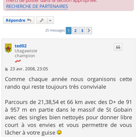
merci de poster dans la section appropriée.
RECHERCHE DE PARTENAIRES
Répondre
25 messages
1
2
3
Suivant
ted02
Utagawiste
champion
M
23 avr. 2008, 23:05
e
s
Comme chaque année nous organisons cette
s
rando qui reste toujours très conviviale
a
g
e
Parcours de 21,38,54 et 66 km avec des D+ de 91
à 957 m en partie dans le massif de St Gobain
avec des singles bien nettoyés pour donner libre
court à vos envies et vous permettre de vous
lâcher à votre guise