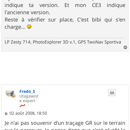
indique ta version. Et mon CE3 indique
l'ancienne version.
Reste à vérifier sur place, C'est bibi qui s'en
charge...
LP Zesty 714, PhotoExplorer 3D v.1, GPS TwoNav Sportiva
a
u
t
Fredo_S
Utagawist
e expert
M
02 août 2008, 18:50
e
s
Je n'ai pas souvenir d'un traçage GR sur le terrain
s