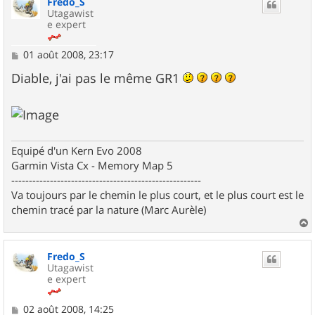
Fredo_S
t
Utagawist
e expert
M
01 août 2008, 23:17
e
s
Diable, j'ai pas le même GR1
s
a
g
e
Equipé d'un Kern Evo 2008
Garmin Vista Cx - Memory Map 5
------------------------------------------------------
Va toujours par le chemin le plus court, et le plus court est le
chemin tracé par la nature (Marc Aurèle)
a
u
Fredo_S
t
Utagawist
e expert
M
02 août 2008, 14:25