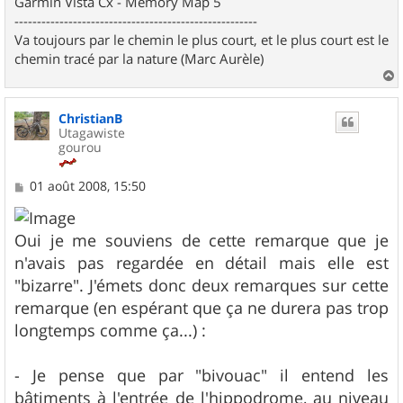
Garmin Vista Cx - Memory Map 5
------------------------------------------------------
Va toujours par le chemin le plus court, et le plus court est le
chemin tracé par la nature (Marc Aurèle)
a
u
ChristianB
t
Utagawiste
gourou
M
01 août 2008, 15:50
e
s
s
Oui je me souviens de cette remarque que je
a
g
n'avais pas regardée en détail mais elle est
e
"bizarre". J'émets donc deux remarques sur cette
remarque (en espérant que ça ne durera pas trop
longtemps comme ça...) :
- Je pense que par "bivouac" il entend les
bâtiments à l'entrée de l'hippodrome, au niveau