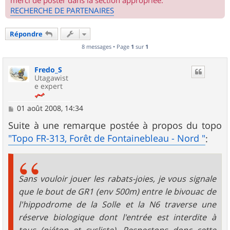
merci de poster dans la section appropriée.
RECHERCHE DE PARTENAIRES
Répondre
8 messages • Page
1
sur
1
Fredo_S
Utagawist
e expert
M
01 août 2008, 14:34
e
s
Suite à une remarque postée à propos du topo
s
"Topo FR-313, Forêt de Fontainebleau - Nord "
:
a
g
e
Sans vouloir jouer les rabats-joies, je vous signale
que le bout de GR1 (env 500m) entre le bivouac de
l'hippodrome de la Solle et la N6 traverse une
réserve biologique dont l'entrée est interdite à