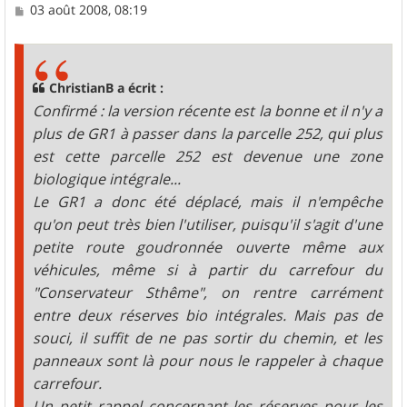
M
03 août 2008, 08:19
e
s
s
a
g
ChristianB a écrit :
e
Confirmé : la version récente est la bonne et il n'y a
plus de GR1 à passer dans la parcelle 252, qui plus
est cette parcelle 252 est devenue une zone
biologique intégrale...
Le GR1 a donc été déplacé, mais il n'empêche
qu'on peut très bien l'utiliser, puisqu'il s'agit d'une
petite route goudronnée ouverte même aux
véhicules, même si à partir du carrefour du
"Conservateur Sthême", on rentre carrément
entre deux réserves bio intégrales. Mais pas de
souci, il suffit de ne pas sortir du chemin, et les
panneaux sont là pour nous le rappeler à chaque
carrefour.
Un petit rappel concernant les réserves pour les