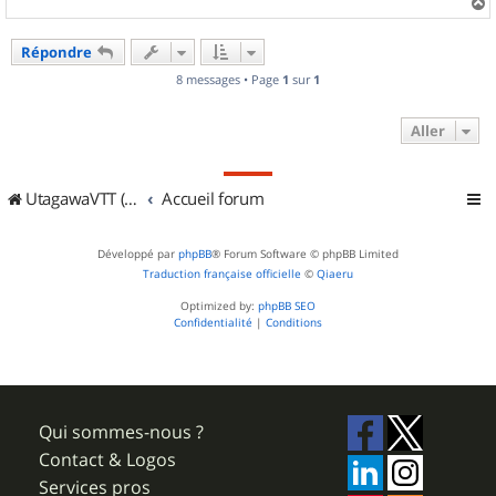
a
u
Répondre
t
8 messages • Page
1
sur
1
Aller
UtagawaVTT (Randos VTT et VTTAE avec traces GPS)
Accueil forum
Développé par
phpBB
® Forum Software © phpBB Limited
Traduction française officielle
©
Qiaeru
Optimized by:
phpBB SEO
Confidentialité
|
Conditions
Qui sommes-nous ?
Contact & Logos
Services pros