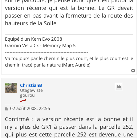
sur le parcours. Je pense donc que c'est plutôt la
a
g
version récente qui est la bonne. Le GR devait
e
passer en bas avant la fermeture de la route des
hauteurs de la Solle.
Equipé d'un Kern Evo 2008
Garmin Vista Cx - Memory Map 5
------------------------------------------------------
Va toujours par le chemin le plus court, et le plus court est le
chemin tracé par la nature (Marc Aurèle)
a
u
ChristianB
t
Utagawiste
gourou
M
02 août 2008, 22:56
e
s
Confirmé : la version récente est la bonne et il
s
n'y a plus de GR1 à passer dans la parcelle 252,
a
g
qui plus est cette parcelle 252 est devenue une
e