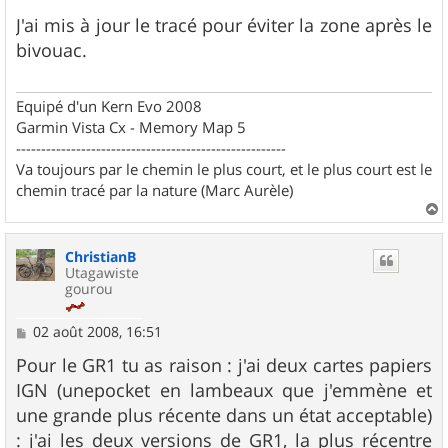
e
s
J'ai mis à jour le tracé pour éviter la zone après le
s
bivouac.
a
g
e
Equipé d'un Kern Evo 2008
Garmin Vista Cx - Memory Map 5
------------------------------------------------------
Va toujours par le chemin le plus court, et le plus court est le
chemin tracé par la nature (Marc Aurèle)
a
u
ChristianB
t
Utagawiste
gourou
M
02 août 2008, 16:51
e
s
Pour le GR1 tu as raison : j'ai deux cartes papiers
s
IGN (unepocket en lambeaux que j'emmène et
a
g
une grande plus récente dans un état acceptable)
e
: j'ai les deux versions de GR1, la plus récentre