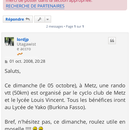
merci de poster dans la section appropriée.
RECHERCHE DE PARTENAIRES
Répondre
2 messages • Page
1
sur
1
lordjp
Utagawist
e accro
M
01 oct. 2008, 20:28
e
s
Saluts,
s
a
g
Ce dimanche (le 05 octobre), à Metz, une rando
e
vtt (50km) est organisé par le cyclo club de Metz
et le lycée Louis Vincent. Tous les bénéfices iront
au Lycée de Yako (Burkina Fasso).
Bref, n'hésitez pas, ce dimanche, roulez utile en
moselle !!!!