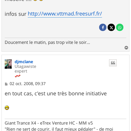
http://www.vttmad.freesurf.fr/
infos sur
Doucement le matin, pas trop vite le soir...
a
u
djmclane
t
Utagawiste
expert
M
02 oct. 2008, 09:37
e
s
en tout cas, c'est une très bonne initiative
s
a
g
e
Giant Trance X4 - eTrex Venture HC - MM v5
"Rien ne sert de courir, il faut mieux pédaler" - de moi