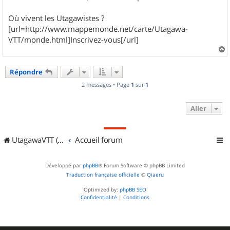
Où vivent les Utagawistes ?
[url=http://www.mappemonde.net/carte/Utagawa-
VTT/monde.html]Inscrivez-vous[/url]
a
u
Répondre
t
2 messages • Page
1
sur
1
Aller
UtagawaVTT (Randos VTT et VTTAE avec traces GPS)
Accueil forum
Développé par
phpBB
® Forum Software © phpBB Limited
Traduction française officielle
©
Qiaeru
Optimized by:
phpBB SEO
Confidentialité
|
Conditions