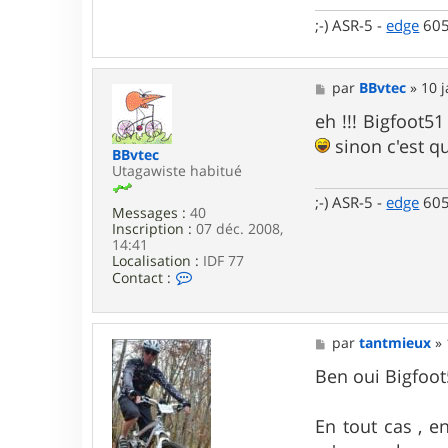
r
B
;-) ASR-5 -
edge
60
B
v
t
e
M
par
BBvtec
»
10 j
c
e
s
eh !!! Bigfoot51
s
sinon c'est qu
a
BBvtec
g
Utagawiste habitué
e
;-) ASR-5 -
edge
60
Messages :
40
Inscription :
07 déc. 2008,
14:41
Localisation :
IDF 77
C
Contact :
o
n
t
a
M
par
tantmieux
»
c
e
t
s
Ben oui Bigfoot51
e
s
r
a
B
g
En tout cas , en
B
e