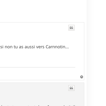
 si non tu as aussi vers Carnnotin...
H
a
u
t