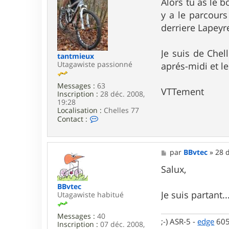
Alors tu as le 
B
e
y a le parcour
v
t
derriere Lapeyr
e
c
Je suis de Chel
tantmieux
Utagawiste passionné
aprés-midi et l
Messages :
63
VTTement
Inscription :
28 déc. 2008,
19:28
Localisation :
Chelles 77
C
Contact :
o
n
t
a
M
par
BBvtec
»
28 d
c
e
t
s
Salux,
e
s
r
a
BBvtec
t
g
Je suis partant.
Utagawiste habitué
a
e
n
Messages :
40
t
;-) ASR-5 -
edge
60
Inscription :
07 déc. 2008,
m