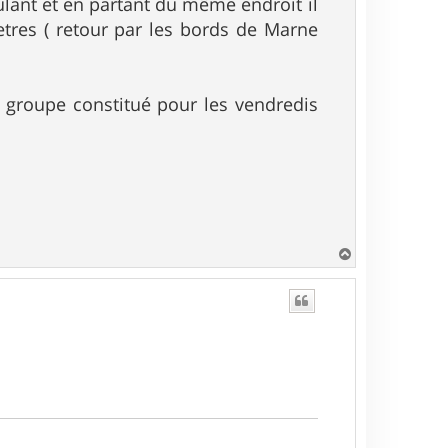
ulant et en partant du même endroit il
tres ( retour par les bords de Marne
n groupe constitué pour les vendredis
H
a
u
t