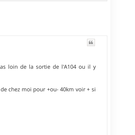
a
u
t
pas loin de la sortie de l'A104 ou il y
e de chez moi pour +ou- 40km voir + si