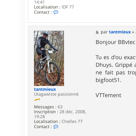
14:41
i
Localisation :
e
IDF 77
C
u
Contact :
o
x
n
t
a
M
par
tantmieux
»
c
e
t
s
Bonjour BBvtec
e
s
r
a
B
g
Tu es d'ou exac
B
e
Dhuys. Grippé a
v
t
ne fait pas tr
e
bigfoot51.
c
tantmieux
Utagawiste passionné
VTTement
Messages :
63
Inscription :
28 déc. 2008,
19:28
Localisation :
Chelles 77
C
Contact :
o
n