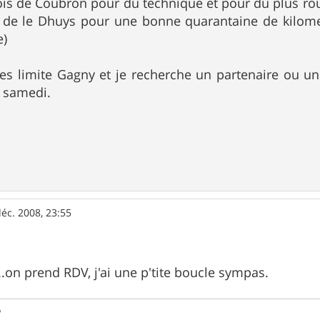
bois de Coubron pour du technique et pour du plus ro
s de le Dhuys pour une bonne quarantaine de kilome
e)
les limite Gagny et je recherche un partenaire ou u
e samedi.
éc. 2008, 23:55
...on prend RDV, j'ai une p'tite boucle sympas.
5