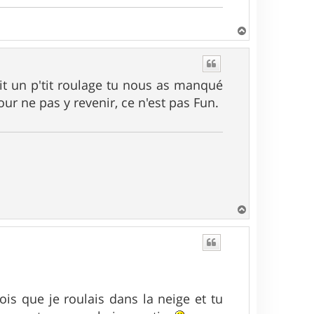
H
a
u
t
 fait un p'tit roulage tu nous as manqué
our ne pas y revenir, ce n'est pas Fun.
H
a
u
t
fois que je roulais dans la neige et tu