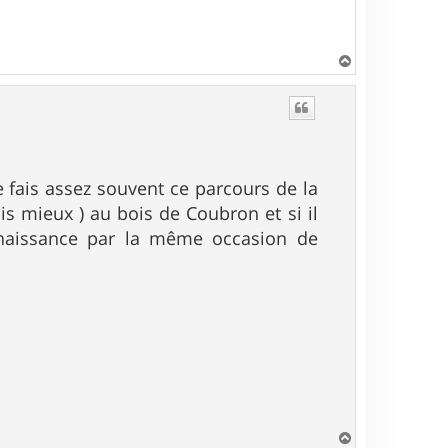
H
a
u
t
e fais assez souvent ce parcours de la
s mieux ) au bois de Coubron et si il
onnaissance par la même occasion de
H