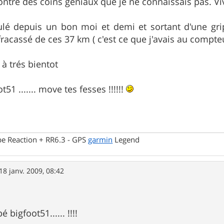
ntré des coins geniaux que je ne connaissais pas. V
ulé depuis un bon moi et demi et sortant d'une grip
acassé de ces 37 km ( c'est ce que j'avais au compte
 à trés bientot
t51 ....... move tes fesses !!!!!!
be Reaction + RR6.3 - GPS
garmin
Legend
18 janv. 2009, 08:42
 bigfoot51...... !!!!