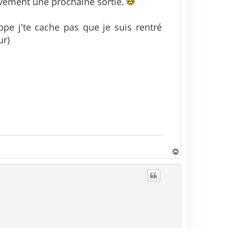
ivement une prochaine sortie.
pe j'te cache pas que je suis rentré
ur)
H
a
u
t