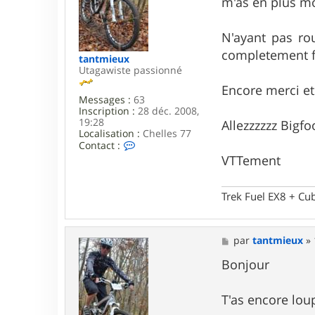
m'as en plus mo
v
t
e
N'ayant pas ro
c
completement fr
tantmieux
Utagawiste passionné
Encore merci et
Messages :
63
Inscription :
28 déc. 2008,
19:28
Allezzzzzz Bigfoo
Localisation :
Chelles 77
C
Contact :
o
VTTement
n
t
a
Trek Fuel EX8 + Cu
c
t
e
r
M
par
tantmieux
»
t
e
a
s
Bonjour
n
s
t
a
m
g
T'as encore loupé
i
e
e