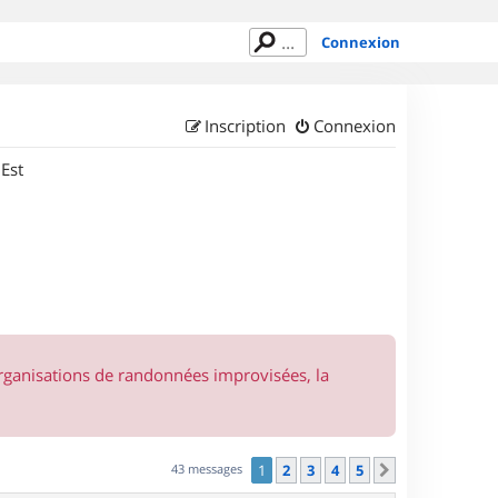
Connexion
Inscription
Connexion
 Est
organisations de randonnées improvisées, la
43 messages
1
2
3
4
5
Suivant