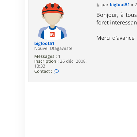
M
par
bigfoot51
»
2
e
s
Bonjour, à tous
s
foret interessa
a
g
e
Merci d'avance
bigfoot51
Nouvel Utagawiste
Messages :
1
Inscription :
26 déc. 2008,
13:33
C
Contact :
o
n
t
a
c
t
e
r
b
i
g
f
o