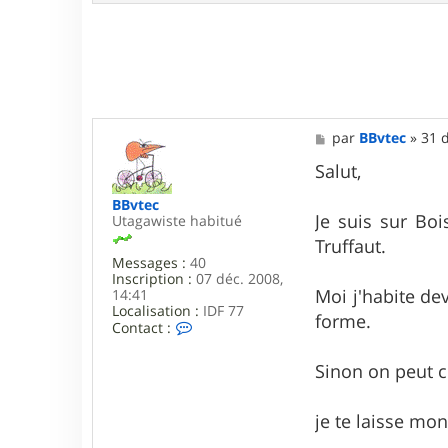
t
a
c
t
e
r
t
a
M
par
BBvtec
»
31 d
n
e
t
s
Salut,
m
s
i
a
BBvtec
e
g
Je suis sur Bois
Utagawiste habitué
u
e
x
Truffaut.
Messages :
40
Inscription :
07 déc. 2008,
Moi j'habite de
14:41
Localisation :
IDF 77
forme.
C
Contact :
o
n
Sinon on peut c
t
a
c
je te laisse m
t
e