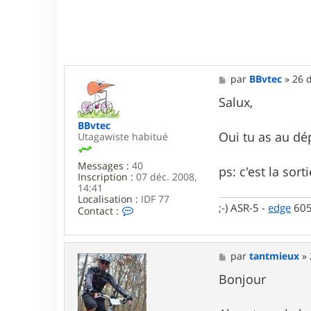
o
t
5
1
M
par
BBvtec
»
26 d
e
s
Salux,
s
a
BBvtec
g
Oui tu as au dép
Utagawiste habitué
e
Messages :
40
ps: c'est la sort
Inscription :
07 déc. 2008,
14:41
Localisation :
IDF 77
;-) ASR-5 -
edge
60
C
Contact :
o
n
t
a
M
par
tantmieux
»
c
e
t
s
Bonjour
e
s
r
a
B
g