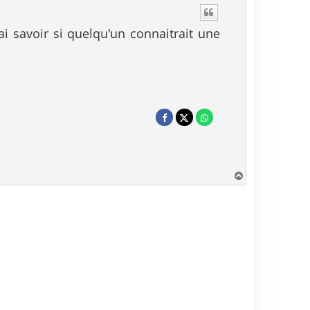
ai savoir si quelqu'un connaitrait une
H
a
u
t