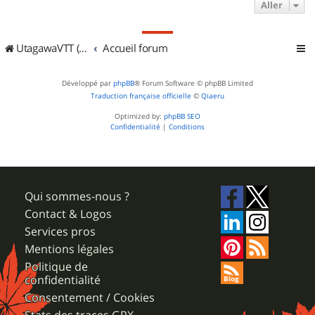
Aller
UtagawaVTT (Randos VTT et VTTAE avec traces GPS)
Accueil forum
Développé par
phpBB
® Forum Software © phpBB Limited
Traduction française officielle
©
Qiaeru
Optimized by:
phpBB SEO
Confidentialité
|
Conditions
Qui sommes-nous ?
Contact & Logos
Services pros
Mentions légales
Politique de
confidentialité
Consentement / Cookies