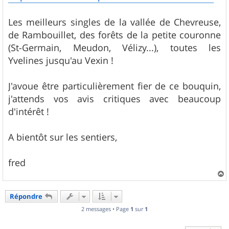
e
Les meilleurs singles de la vallée de Chevreuse,
de Rambouillet, des forêts de la petite couronne
(St-Germain, Meudon, Vélizy...), toutes les
Yvelines jusqu'au Vexin !
J'avoue être particulièrement fier de ce bouquin,
j'attends vos avis critiques avec beaucoup
d'intérêt !
A bientôt sur les sentiers,
fred
a
u
Répondre
t
2 messages • Page
1
sur
1