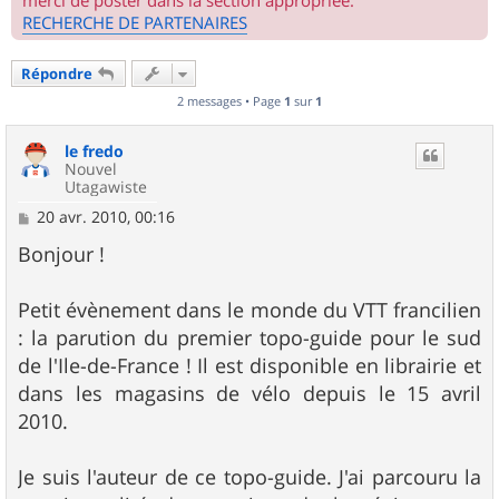
merci de poster dans la section appropriée.
RECHERCHE DE PARTENAIRES
Répondre
2 messages • Page
1
sur
1
le fredo
Nouvel
Utagawiste
M
20 avr. 2010, 00:16
e
s
Bonjour !
s
a
g
Petit évènement dans le monde du VTT francilien
e
: la parution du premier topo-guide pour le sud
de l'Ile-de-France ! Il est disponible en librairie et
dans les magasins de vélo depuis le 15 avril
2010.
Je suis l'auteur de ce topo-guide. J'ai parcouru la