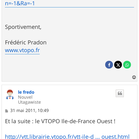
n=-1&Ra=-1
Sportivement,
Frédéric Pradon
www.vtopo.fr
a
u
le fredo
t
Nouvel
Utagawiste
M
31 mai 2011, 10:49
e
s
Et la suite : le VTOPO Ile-de-France Ouest !
s
a
g
http://vtt.librairie.vtopo.fr/vtt-ile-d ... ouest.html