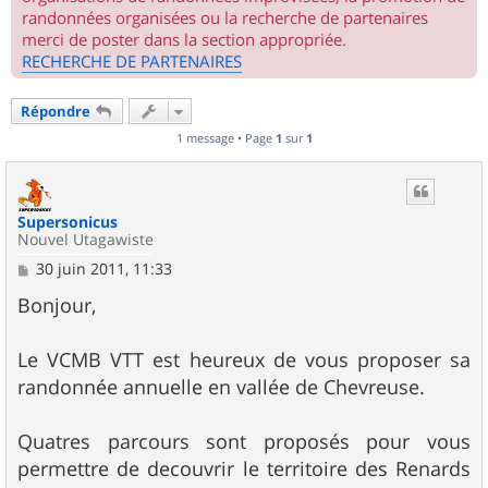
randonnées organisées ou la recherche de partenaires
merci de poster dans la section appropriée.
RECHERCHE DE PARTENAIRES
Répondre
1 message • Page
1
sur
1
Supersonicus
Nouvel Utagawiste
M
30 juin 2011, 11:33
e
s
Bonjour,
s
a
g
Le VCMB VTT est heureux de vous proposer sa
e
randonnée annuelle en vallée de Chevreuse.
Quatres parcours sont proposés pour vous
permettre de decouvrir le territoire des Renards