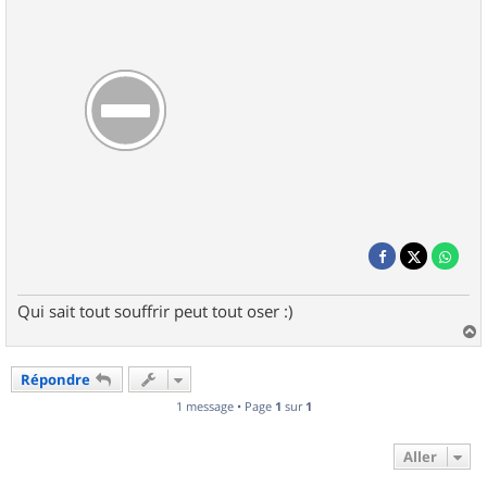
Qui sait tout souffrir peut tout oser :)
a
u
Répondre
t
1 message • Page
1
sur
1
Aller