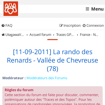
Menu
FAQ
Inscription
Connexion
UtagawaVTT (Randos VTT et VTTAE avec traces GPS)
Accueil forum
Traces GPS de randos VTT
France - Nord Est
[11-09-2011] La rando des
Renards - Vallée de Chevreuse
(78)
Modérateur :
Modérateurs des Forums
Règles du forum
Cette section du forum est faite pour discuter, commenter,
polémiquer autour des "Traces et des Topos". Pour les
organisations de randonnées improvisées, la promotion de