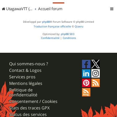
UtagawaVTT (Randos VTT et VTTAE avec traces GPS)
Accueil forum
Développé par
phpBB
® Forum Software © phpBB Limited
Traduction française officielle
©
Qiaeru
Optimized by:
phpBB SEO
Confidentialité
|
Conditions
Qui sommes-nous ?
Contact & Logos
Services pros
Mentions légales
Politique de
confidentialité
Consentement / Cookies
Stats des traces GPX
Status des services