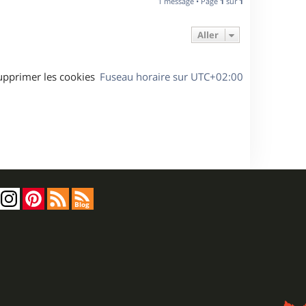
1 message • Page
1
sur
1
t
Aller
upprimer les cookies
Fuseau horaire sur
UTC+02:00