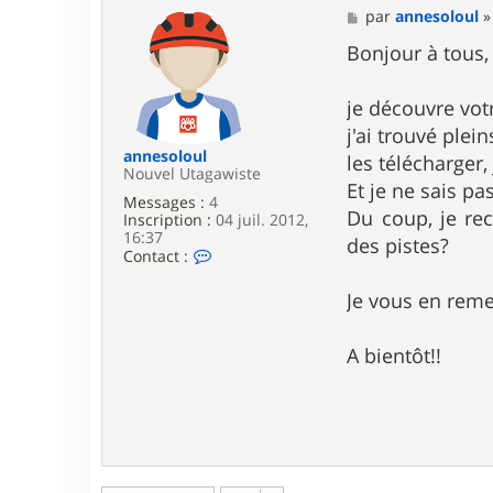
M
par
annesoloul
e
s
Bonjour à tous,
s
a
g
je découvre votr
e
j'ai trouvé plei
annesoloul
les télécharger, 
Nouvel Utagawiste
Et je ne sais p
Messages :
4
Du coup, je rec
Inscription :
04 juil. 2012,
16:37
des pistes?
C
Contact :
o
n
Je vous en reme
t
a
c
A bientôt!!
t
e
r
a
n
n
e
s