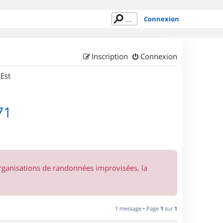
Connexion
Inscription
Connexion
 Est
71
organisations de randonnées improvisées, la
1 message • Page
1
sur
1