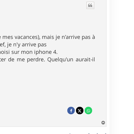
e mes vacances), mais je n'arrive pas à
ef, je n'y arrive pas
hoisi sur mon iphone 4.
ter de me perdre. Quelqu'un aurait-il
H
a
u