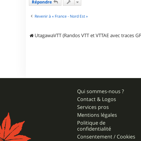
o
Répondre
l
o
Revenir à « France - Nord Est »
u
l
UtagawaVTT (Randos VTT et VTTAE avec traces GP
Qui sommes-nous ?
Contact & Logos
Services pros
Mentions légales
Politique de
confidentialité
Consentement / Cookies