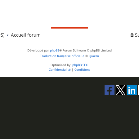
S)
Accueil forum
S
Développé par
phpBB
® Forum Software © phpBB Limited
Traduction française officielle
©
Qiaeru
Optimized by:
phpBB SEO
Confidentialité
|
Conditions