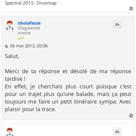
Spectral 2015- Oruxmap
a
u
tibolafaute
t
Utagawiste
novice
M
06 mai 2013, 20:06
e
s
Salut,
s
a
g
Merci de ta réponse et désolé de ma réponse
e
tardive !
En effet, je cherchais plus court puisque c'est
pour un trajet plus qu'une balade, mais ça peut
toujours me faire un petit itinéraire sympa. Avec
plaisir pour la trace.
a
u
t