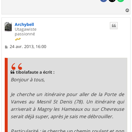
a
u
Archybell
t
Utagawiste
passionné
M
24 avr. 2013, 16:00
e
s
s
a
g
tibolafaute a écrit :
e
Bonjour à tous,
Je cherche un itinéraire pour aller de la Porte de
Vanves au Mesnil St Denis (78). Un itinéraire qui
arriverait à Magny les Hameaux ou sur Chevreuse
serait déjà super, après je sais me débrouiller.
Particularité : je cherche un chemin roulant et non