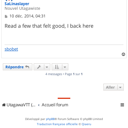
SaLinaslayer
Nouvel Utagawiste
M
10 déc. 2014, 04:31
e
s
Read a few that felt good, I back here
s
a
g
e
sbobet
a
u
Répondre
t
4 messages • Page
1
sur
1
Aller
UtagawaVTT (Randos VTT et VTTAE avec traces GPS)
Accueil forum
Développé par
phpBB
® Forum Software © phpBB Limited
Traduction française officielle
©
Qiaeru