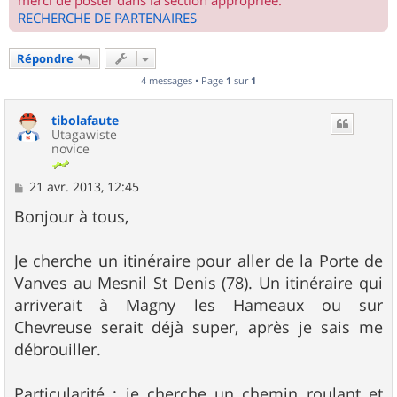
merci de poster dans la section appropriée.
RECHERCHE DE PARTENAIRES
Répondre
4 messages • Page
1
sur
1
tibolafaute
Utagawiste
novice
M
21 avr. 2013, 12:45
e
s
Bonjour à tous,
s
a
g
Je cherche un itinéraire pour aller de la Porte de
e
Vanves au Mesnil St Denis (78). Un itinéraire qui
arriverait à Magny les Hameaux ou sur
Chevreuse serait déjà super, après je sais me
débrouiller.
Particularité : je cherche un chemin roulant et