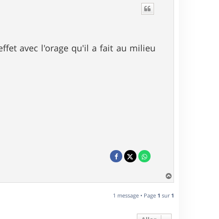
fet avec l'orage qu'il a fait au milieu
H
a
u
1 message • Page
1
sur
1
t