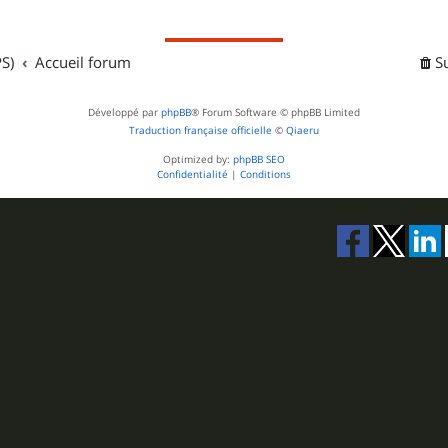
S)
Accueil forum
S
Développé par
phpBB
® Forum Software © phpBB Limited
Traduction française officielle
©
Qiaeru
Optimized by:
phpBB SEO
Confidentialité
|
Conditions