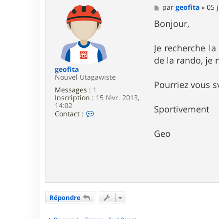
M
par
geofita
»
05 
e
s
Bonjour,
s
a
g
Je recherche la
e
de la rando, je 
geofita
Nouvel Utagawiste
Pourriez vous 
Messages :
1
Inscription :
15 févr. 2013,
14:02
Sportivement
C
Contact :
o
n
Geo
t
a
c
t
e
r
g
e
Répondre
o
f
i