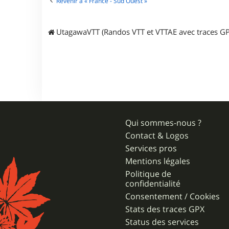
Revenir à « France - Sud Ouest »
t
a
UtagawaVTT (Randos VTT et VTTAE avec traces GP
Qui sommes-nous ?
Contact & Logos
Services pros
Mentions légales
Politique de
confidentialité
Consentement / Cookies
Stats des traces GPX
Status des services