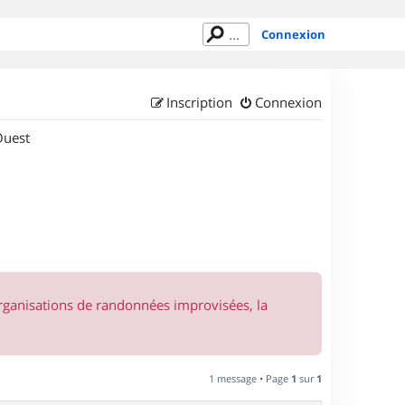
Connexion
Inscription
Connexion
Ouest
organisations de randonnées improvisées, la
1 message • Page
1
sur
1