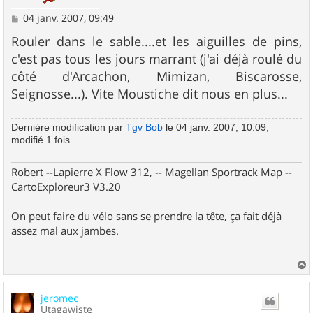
M
04 janv. 2007, 09:49
e
s
Rouler dans le sable....et les aiguilles de pins,
s
c'est pas tous les jours marrant (j'ai déjà roulé du
a
g
côté d'Arcachon, Mimizan, Biscarosse,
e
Seignosse...). Vite Moustiche dit nous en plus...
Dernière modification par
Tgv Bob
le 04 janv. 2007, 10:09,
modifié 1 fois.
Robert --Lapierre X Flow 312, -- Magellan Sportrack Map --
CartoExploreur3 V3.20
On peut faire du vélo sans se prendre la tête, ça fait déjà
assez mal aux jambes.
a
u
jeromec
t
Utagawiste