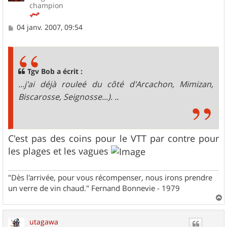
champion
M
04 janv. 2007, 09:54
e
s
s
a
g
Tgv Bob a écrit :
e
...j'ai déjà rouleé du côté d'Arcachon, Mimizan,
Biscarosse, Seignosse...). ..
C'est pas des coins pour le VTT par contre pour
les plages et les vagues
"Dès l'arrivée, pour vous récompenser, nous irons prendre
un verre de vin chaud." Fernand Bonnevie - 1979
a
u
utagawa
t