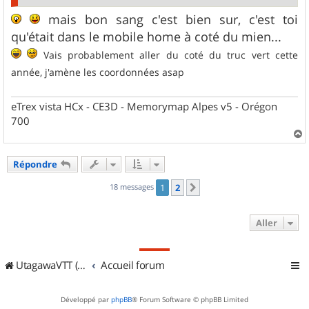
mais bon sang c'est bien sur, c'est toi
qu'était dans le mobile home à coté du mien...
Vais probablement aller du coté du truc vert cette
année, j'amène les coordonnées asap
eTrex vista HCx - CE3D - Memorymap Alpes v5 - Orégon
700
a
u
Répondre
t
18 messages
1
2
Suivant
Aller
UtagawaVTT (Randos VTT et VTTAE avec traces GPS)
Accueil forum
Développé par
phpBB
® Forum Software © phpBB Limited