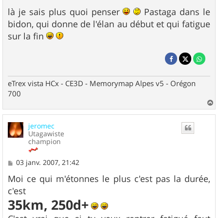
là je sais plus quoi penser
Pastaga dans le
bidon, qui donne de l'élan au début et qui fatigue
sur la fin
eTrex vista HCx - CE3D - Memorymap Alpes v5 - Orégon
700
a
u
jeromec
t
Utagawiste
champion
M
03 janv. 2007, 21:42
e
s
Moi ce qui m'étonnes le plus c'est pas la durée,
s
c'est
a
35km, 250d+
g
e