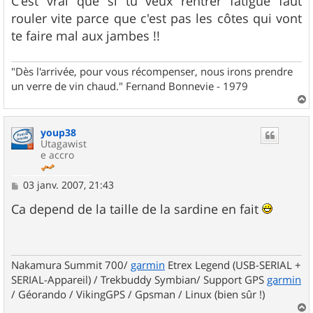
C'est vrai que si tu veux rentrer fatigué faut
rouler vite parce que c'est pas les côtes qui vont
te faire mal aux jambes !!
"Dès l'arrivée, pour vous récompenser, nous irons prendre
un verre de vin chaud." Fernand Bonnevie - 1979
a
u
youp38
t
Utagawist
e accro
M
03 janv. 2007, 21:43
e
s
Ca depend de la taille de la sardine en fait
s
a
g
e
Nakamura Summit 700/
garmin
Etrex Legend (USB-SERIAL +
SERIAL-Appareil) / Trekbuddy Symbian/ Support GPS
garmin
/ Géorando / VikingGPS / Gpsman / Linux (bien sûr !)