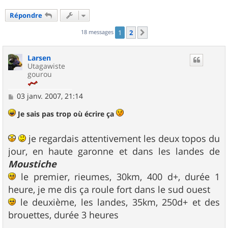
Répondre
18 messages
1
2
Suivant
Larsen
Utagawiste
gourou
M
03 janv. 2007, 21:14
e
s
Je sais pas trop où écrire ça
s
a
g
je regardais attentivement les deux topos du
e
jour, en haute garonne et dans les landes de
Moustiche
le premier, rieumes, 30km, 400 d+, durée 1
heure, je me dis ça roule fort dans le sud ouest
le deuxième, les landes, 35km, 250d+ et des
brouettes, durée 3 heures