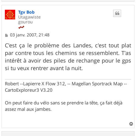
a
u
Tgv Bob
t
Utagawiste
gourou
M
03 janv. 2007, 21:48
e
s
C'est ça le problème des Landes, c'est tout plat
s
par contre tous les chemins se ressemblent. T'as
a
g
intérêt à avoir des piles de rechange pour le gps
e
si tu veux rentrer avant la nuit.
Robert --Lapierre X Flow 312, -- Magellan Sportrack Map --
CartoExploreur3 V3.20
On peut faire du vélo sans se prendre la tête, ça fait déjà
assez mal aux jambes.
a
u