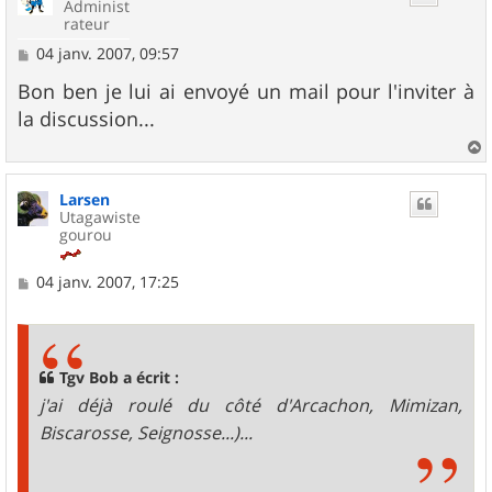
Administ
rateur
M
04 janv. 2007, 09:57
e
s
Bon ben je lui ai envoyé un mail pour l'inviter à
s
la discussion...
a
g
e
a
u
Larsen
t
Utagawiste
gourou
M
04 janv. 2007, 17:25
e
s
s
a
g
Tgv Bob a écrit :
e
j'ai déjà roulé du côté d'Arcachon, Mimizan,
Biscarosse, Seignosse...)...