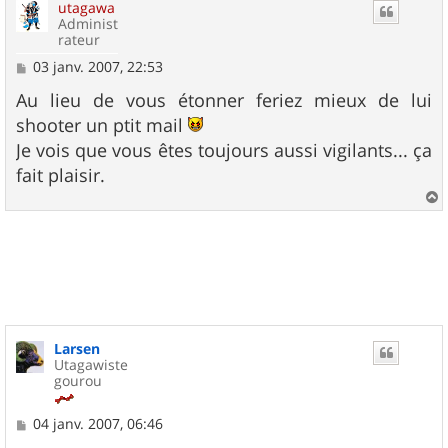
utagawa
t
Administ
rateur
M
03 janv. 2007, 22:53
e
s
Au lieu de vous étonner feriez mieux de lui
s
shooter un ptit mail
a
g
Je vois que vous êtes toujours aussi vigilants... ça
e
fait plaisir.
a
u
t
Larsen
Utagawiste
gourou
M
04 janv. 2007, 06:46
e