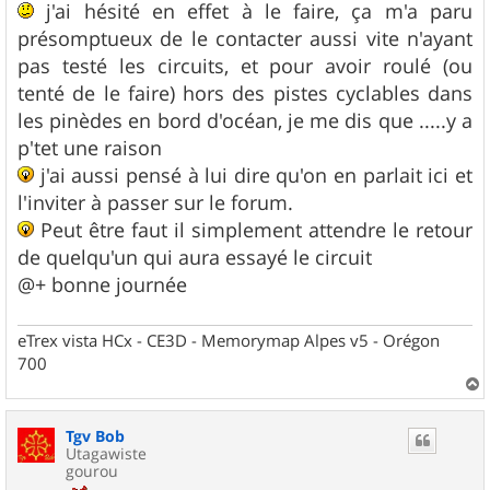
s
j'ai hésité en effet à le faire, ça m'a paru
s
présomptueux de le contacter aussi vite n'ayant
a
g
pas testé les circuits, et pour avoir roulé (ou
e
tenté de le faire) hors des pistes cyclables dans
les pinèdes en bord d'océan, je me dis que .....y a
p'tet une raison
j'ai aussi pensé à lui dire qu'on en parlait ici et
l'inviter à passer sur le forum.
Peut être faut il simplement attendre le retour
de quelqu'un qui aura essayé le circuit
@+ bonne journée
eTrex vista HCx - CE3D - Memorymap Alpes v5 - Orégon
700
a
u
Tgv Bob
t
Utagawiste
gourou