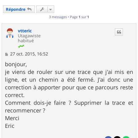
Répondre
3 messages • Page
1
sur
1
vtteric
Utagawiste
habitué
M
27 oct. 2015, 16:52
e
s
bonjour,
s
je viens de rouler sur une trace que j'ai mis en
a
g
ligne, et un chemin a été fermé. J'ai donc une
e
correction à apporter pour que ce parcours reste
correct.
Comment dois-je faire ? Supprimer la trace et
recommencer ?
Merci
Eric