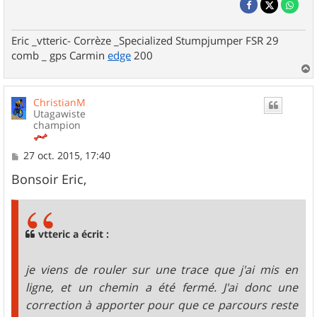
Eric _vtteric- Corrèze _Specialized Stumpjumper FSR 29
comb _ gps Carmin
edge
200
a
u
ChristianM
t
Utagawiste
champion
M
27 oct. 2015, 17:40
e
s
Bonsoir Eric,
s
a
g
e
vtteric a écrit :
je viens de rouler sur une trace que j'ai mis en
ligne, et un chemin a été fermé. J'ai donc une
correction à apporter pour que ce parcours reste