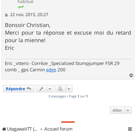
habitué
M
22 nov. 2015, 20:27
e
s
Bonsoir Christian,
s
Merci pour ta réponse et excuse moi du retard
a
g
pour la mienne!
e
Eric
Eric _vtteric- Corrèze _Specialized Stumpjumper FSR 29
comb _ gps Carmin
edge
200
a
u
Répondre
t
3 messages • Page
1
sur
1
Aller
UtagawaVTT (Randos VTT et VTTAE avec traces GPS)
Accueil forum