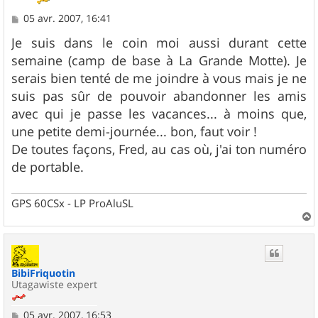
M
05 avr. 2007, 16:41
e
s
Je suis dans le coin moi aussi durant cette
s
semaine (camp de base à La Grande Motte). Je
a
g
serais bien tenté de me joindre à vous mais je ne
e
suis pas sûr de pouvoir abandonner les amis
avec qui je passe les vacances... à moins que,
une petite demi-journée... bon, faut voir !
De toutes façons, Fred, au cas où, j'ai ton numéro
de portable.
GPS 60CSx - LP ProAluSL
a
u
t
BibiFriquotin
Utagawiste expert
M
05 avr. 2007, 16:53