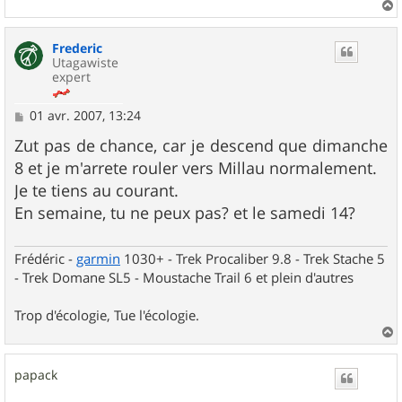
a
u
Frederic
t
Utagawiste
expert
M
01 avr. 2007, 13:24
e
s
Zut pas de chance, car je descend que dimanche
s
8 et je m'arrete rouler vers Millau normalement.
a
g
Je te tiens au courant.
e
En semaine, tu ne peux pas? et le samedi 14?
Frédéric -
garmin
1030+ - Trek Procaliber 9.8 - Trek Stache 5
- Trek Domane SL5 - Moustache Trail 6 et plein d'autres
Trop d'écologie, Tue l'écologie.
a
u
papack
t