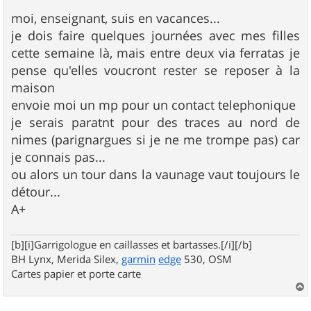
e
s
moi, enseignant, suis en vacances...
s
je dois faire quelques journées avec mes filles
a
g
cette semaine là, mais entre deux via ferratas je
e
pense qu'elles voucront rester se reposer à la
maison
envoie moi un mp pour un contact telephonique
je serais paratnt pour des traces au nord de
nimes (parignargues si je ne me trompe pas) car
je connais pas...
ou alors un tour dans la vaunage vaut toujours le
détour...
A+
[b][i]Garrigologue en caillasses et bartasses.[/i][/b]
BH Lynx, Merida Silex,
garmin
edge
530, OSM
Cartes papier et porte carte
a
u