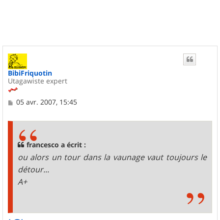
t
BibiFriquotin
Utagawiste expert
M
05 avr. 2007, 15:45
e
s
s
a
g
francesco a écrit :
e
ou alors un tour dans la vaunage vaut toujours le
détour...
A+