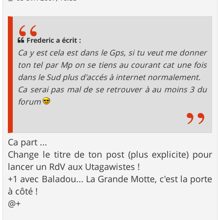
e
s
s
a
g
Frederic a écrit :
e
Ca y est cela est dans le Gps, si tu veut me donner
ton tel par Mp on se tiens au courant cat une fois
dans le Sud plus d'accés à internet normalement.
Ca serai pas mal de se retrouver à au moins 3 du
forum
Ca part ...
Change le titre de ton post (plus explicite) pour
lancer un RdV aux Utagawistes !
+1 avec Baladou... La Grande Motte, c'est la porte
à côté !
@+