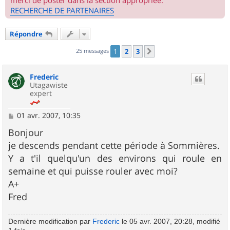
merci de poster dans la section appropriée.
RECHERCHE DE PARTENAIRES
Répondre
25 messages
1
2
3
Suivant
Frederic
Utagawiste
expert
M
01 avr. 2007, 10:35
e
s
Bonjour
s
je descends pendant cette période à Sommières.
a
g
Y a t'il quelqu'un des environs qui roule en
e
semaine et qui puisse rouler avec moi?
A+
Fred
Dernière modification par
Frederic
le 05 avr. 2007, 20:28, modifié