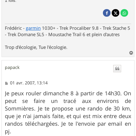
1 fois.
Frédéric -
garmin
1030+ - Trek Procaliber 9.8 - Trek Stache 5
- Trek Domane SL5 - Moustache Trail 6 et plein d'autres
Trop d'écologie, Tue l'écologie.
a
u
papack
t
M
01 avr. 2007, 13:14
e
s
Je peux rouler dimanche 8 à partir de 14h30. On
s
peut se faire un tracé aux environs de
a
g
Sommières. Je te propose une rando de 30 km,
e
que je n'ai jamais faite, et qui est mix entre deux
randos téléchargées. Je te l'envoie par email en
pj.