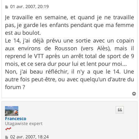
M
01 avr. 2007, 20:19
e
s
Je travaille en semaine, et quand je ne travaille
s
pas, je garde les enfants pendant que ma femme
a
g
est au boulot.
e
Le 14, j'ai déjà prévu une sortie avec un copain
aux environs de Rousson (vers Alès), mais il
reprend le VTT après un arrêt total de sport de 9
mois, et ce sera dur pour lui et lent pour moi...
Non, j'ai beau réfléchir, il n'y a que le 14. Une
autre fois peut-être, ou avec quelqu'un d'autre du
forum ?
a
u
t
Francesco
Utagawiste expert
M
02 avr. 2007, 18:24