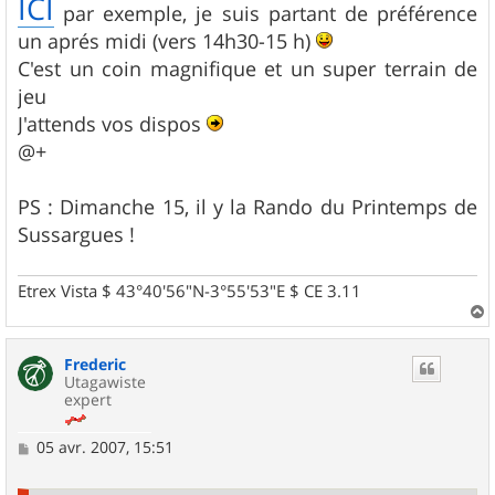
ICI
par exemple, je suis partant de préférence
un aprés midi (vers 14h30-15 h)
C'est un coin magnifique et un super terrain de
jeu
J'attends vos dispos
@+
PS : Dimanche 15, il y la Rando du Printemps de
Sussargues !
Etrex Vista $ 43°40'56"N-3°55'53"E $ CE 3.11
a
u
Frederic
t
Utagawiste
expert
M
05 avr. 2007, 15:51
e
s