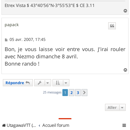
Etrex Vista $ 43°40'56"N-3°55'53"E $ CE 3.11
a
u
papack
t
M
05 avr. 2007, 17:45
e
s
Bon, je vous laisse voir entre vous. J'irai rouler
s
avec Nezmo dimanche 8 avril.
a
g
Bonne rando !
e
a
u
Répondre
t
25 messages
1
2
3
Suivant
Aller
UtagawaVTT (Randos VTT et VTTAE avec traces GPS)
Accueil forum