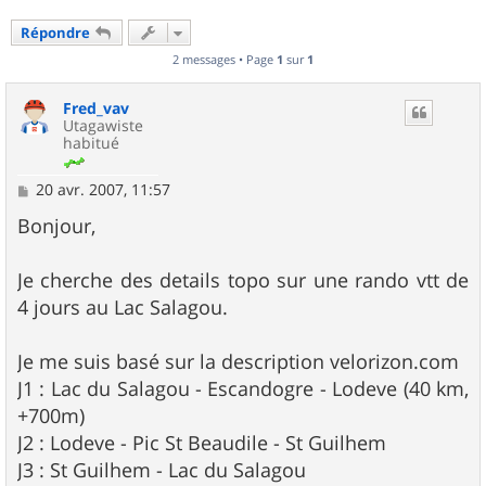
Répondre
2 messages • Page
1
sur
1
Fred_vav
Utagawiste
habitué
M
20 avr. 2007, 11:57
e
s
Bonjour,
s
a
g
Je cherche des details topo sur une rando vtt de
e
4 jours au Lac Salagou.
Je me suis basé sur la description velorizon.com
J1 : Lac du Salagou - Escandogre - Lodeve (40 km,
+700m)
J2 : Lodeve - Pic St Beaudile - St Guilhem
J3 : St Guilhem - Lac du Salagou