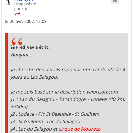
Utagawiste
gourou
M
20 avr. 2007, 13:09
e
s
s
a
g
Fred_vav a écrit :
e
Bonjour,
Je cherche des details topo sur une rando vtt de 4
jours au Lac Salagou.
Je me suis basé sur la description velorizon.com
J1 : Lac du Salagou - Escandogre - Lodeve (40 km,
+700m)
J2 : Lodeve - Pic St Beaudile - St Guilhem
J3 : St Guilhem - Lac du Salagou
J4 : Lac du Salagou et
cirque de Moureze