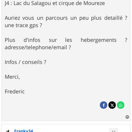
J4 : Lac du Salagou et cirque de Moureze
Auriez vous un parcours un peu plus detaillé ?
une trace gps ?
Plus d'infos sur les hebergements ?
adresse/telephone/email ?
Infos / conseils ?
Merci,
Frederic
a
u
Franky34
t