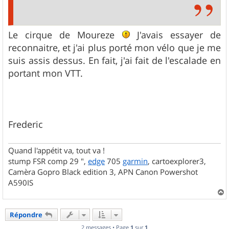
Le cirque de Moureze
J'avais essayer de
reconnaitre, et j'ai plus porté mon vélo que je me
suis assis dessus. En fait, j'ai fait de l'escalade en
portant mon VTT.
Frederic
Quand l'appétit va, tout va !
stump FSR comp 29 ",
edge
705
garmin
, cartoexplorer3,
Camèra Gopro Black edition 3, APN Canon Powershot
A590IS
a
u
Répondre
t
2 messages • Page
1
sur
1