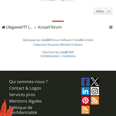
Aller
UtagawaVTT (Randos VTT et VTTAE avec traces GPS)
Accueil forum
Développé par
phpBB
® Forum Software © phpBB Limited
Traduction française officielle
©
Qiaeru
Optimized by:
phpBB SEO
Confidentialité
|
Conditions
Qui sommes-nous ?
Contact & Logos
Services pros
Mentions légales
Politique de
confidentialité