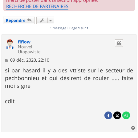
merci de poster dans la section appropriée.
RECHERCHE DE PARTENAIRES
Répondre
1 message • Page
1
sur
1
fiflow
Nouvel
Utagawiste
M
09 déc. 2020, 22:10
e
s
si par hasard il y a des vttiste sur le secteur de
s
pechbonnieu et qui désirent de rouler ..... faite
a
g
moi signe
e
cdlt
a
u