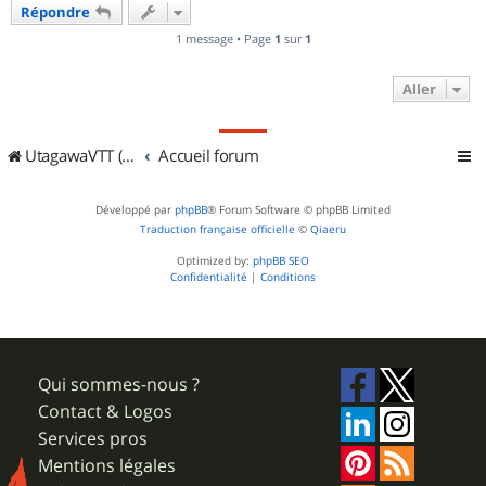
Répondre
t
1 message • Page
1
sur
1
Aller
UtagawaVTT (Randos VTT et VTTAE avec traces GPS)
Accueil forum
Développé par
phpBB
® Forum Software © phpBB Limited
Traduction française officielle
©
Qiaeru
Optimized by:
phpBB SEO
Confidentialité
|
Conditions
Qui sommes-nous ?
Contact & Logos
Services pros
Mentions légales