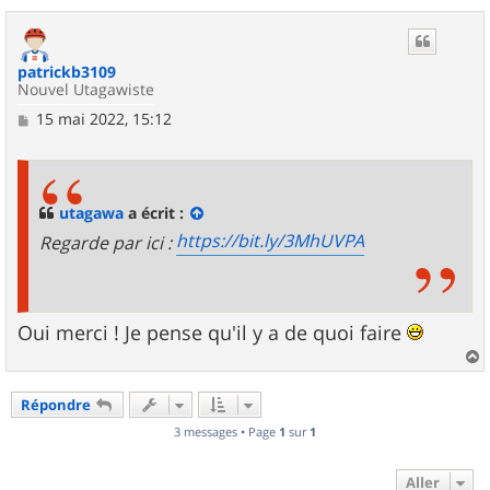
a
u
t
patrickb3109
Nouvel Utagawiste
M
15 mai 2022, 15:12
e
s
s
a
g
utagawa
a écrit :
e
https://bit.ly/3MhUVPA
Regarde par ici :
Oui merci ! Je pense qu'il y a de quoi faire
a
u
Répondre
t
3 messages • Page
1
sur
1
Aller