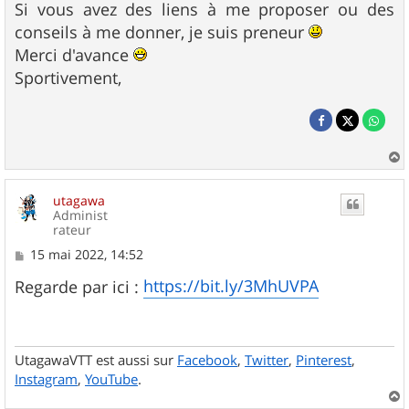
Si vous avez des liens à me proposer ou des
conseils à me donner, je suis preneur
Merci d'avance
Sportivement,
a
u
utagawa
t
Administ
rateur
M
15 mai 2022, 14:52
e
s
https://bit.ly/3MhUVPA
Regarde par ici :
s
a
g
e
UtagawaVTT est aussi sur
Facebook
,
Twitter
,
Pinterest
,
Instagram
,
YouTube
.