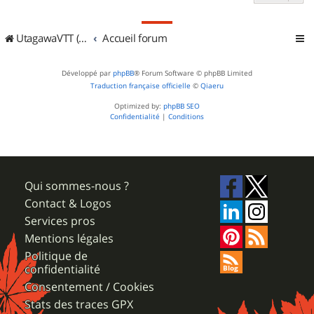
UtagawaVTT (Randos VTT et VTTAE avec traces GPS)
Accueil forum
Développé par
phpBB
® Forum Software © phpBB Limited
Traduction française officielle
©
Qiaeru
Optimized by:
phpBB SEO
Confidentialité
|
Conditions
Qui sommes-nous ?
Contact & Logos
Services pros
Mentions légales
Politique de
confidentialité
Consentement / Cookies
Stats des traces GPX