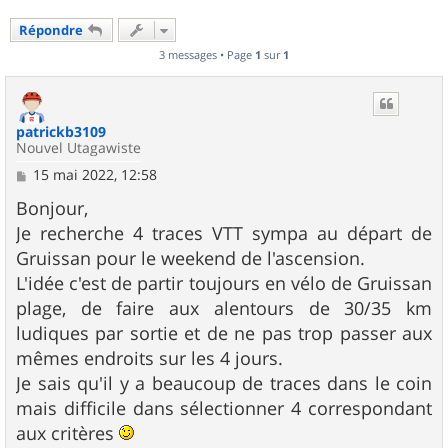
Répondre
3 messages • Page
1
sur
1
patrickb3109
Nouvel Utagawiste
M
15 mai 2022, 12:58
e
s
Bonjour,
s
Je recherche 4 traces VTT sympa au départ de
a
g
Gruissan pour le weekend de l'ascension.
e
L'idée c'est de partir toujours en vélo de Gruissan
plage, de faire aux alentours de 30/35 km
ludiques par sortie et de ne pas trop passer aux
mêmes endroits sur les 4 jours.
Je sais qu'il y a beaucoup de traces dans le coin
mais difficile dans sélectionner 4 correspondant
aux critères