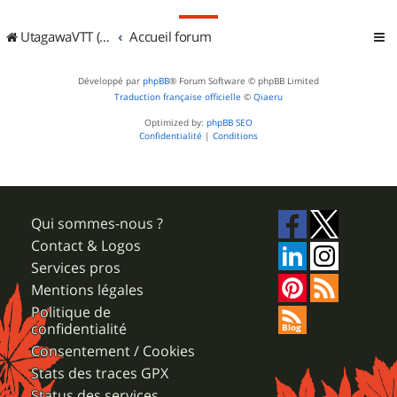
UtagawaVTT (Randos VTT et VTTAE avec traces GPS)
Accueil forum
Développé par
phpBB
® Forum Software © phpBB Limited
Traduction française officielle
©
Qiaeru
Optimized by:
phpBB SEO
Confidentialité
|
Conditions
Qui sommes-nous ?
Contact & Logos
Services pros
Mentions légales
Politique de
confidentialité
Consentement / Cookies
Stats des traces GPX
Status des services