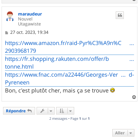
a
u
maraudeur
t
Nouvel
Utagawiste
M
27 oct. 2023, 19:34
e
s
https://www.amazon.fr/raid-Pyr%C3%A9n%C ...
s
2903968179
a
g
https://fr.shopping.rakuten.com/offer/b ...
e
tonne.html
https://www.fnac.com/a22446/Georges-Ver ... d-
Pyreneen
Bon, c'est plutôt cher, mais ça se trouve
a
u
Répondre
t
2 messages • Page
1
sur
1
Aller