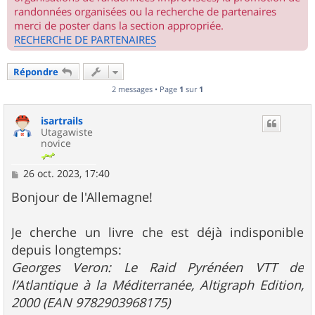
randonnées organisées ou la recherche de partenaires
merci de poster dans la section appropriée.
RECHERCHE DE PARTENAIRES
Répondre
2 messages • Page
1
sur
1
isartrails
Utagawiste
novice
M
26 oct. 2023, 17:40
e
s
Bonjour de l'Allemagne!
s
a
g
Je cherche un livre che est déjà indisponible
e
depuis longtemps:
Georges Veron: Le Raid Pyrénéen VTT de
l’Atlantique à la Méditerranée, Altigraph Edition,
2000 (EAN 9782903968175)