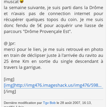
muscat
la semaine suivante, je suis parti dans la Drôme
et n'avais pas de connection internet pour
récupérer quelques topos du coin. Je me suis
donc fendu de 5€ pour acquérir une liasse de
parcours "Drôme Provençale Est".
@ Jpr:
merci pour le lien, je me suis retrouvé en photo
en train de déclipser juste à l'arrivée du ravito au
25 ème Km en sortie du single descendant à
travers la garrigue.
[img]
[img]http://img476.imageshack.us/img476/5981/9952957481330bgfi5.jpg[/img]
[/img]
Dernière modification par
Tgv Bob
le 28 août 2007, 16:13,
modifié 1 fois.