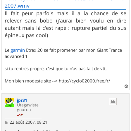
2007.wmv
Il fait peur parfois mais il a la chance de se
relever sans bobo (j'aurai bien voulu en dire
autant mais là c'est rapé : rupture partiel du sus
épineux pas cool)
Le
garmin
Etrex 20 se fait promener par mon Giant Trance
advanced 1
si tu rentres propre, c'est que tu n'as pas fait de vtt.
Mon bien modeste site --> http://cyclo02000.free.fr/
a
u
jpr31
t
Utagawiste
gourou
M
22 août 2007, 08:21
e