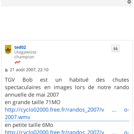
a
u
t
ted02
Utagawiste
champion
M
21 août 2007, 22:10
e
s
TGV Bob est un habitué des chutes
s
spectaculaires en images lors de notre rando
a
g
annuelle de mai 2007
e
en grande taille 71MO
http://cyclo02000.free.fr/randos_2007/v ... o-
2007.wmv
en petite taille 6Mo
http://cyclo02000.free.fr/randos_2007/v ... o-