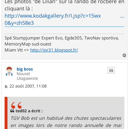
s
Les photos "de Lilian" sur la rando de rocbère en
s
cliquant là :
a
g
http://www.kodakgallery.fr/I.jsp?c=15wx ...
e
0&y=zh58e3
Spé Stumpjumper Expert Evo, Egde305, TwoNav sportiva,
MemoryMap sud-ouest
Miam Vtt =>
http://jpr31.blogspot.fr/
a
u
big bros
t
Nouvel
Utagawiste
M
22 août 2007, 11:08
e
s
s
a
g
ted02 a écrit :
e
TGV Bob est un habitué des chutes spectaculaires
en images lors de notre rando annuelle de mai