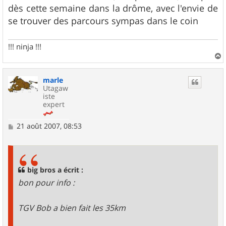
dès cette semaine dans la drôme, avec l'envie de
se trouver des parcours sympas dans le coin
!!! ninja !!!
a
u
marle
t
Utagaw
iste
expert
M
21 août 2007, 08:53
e
s
s
a
g
big bros a écrit :
e
bon pour info :
TGV Bob a bien fait les 35km