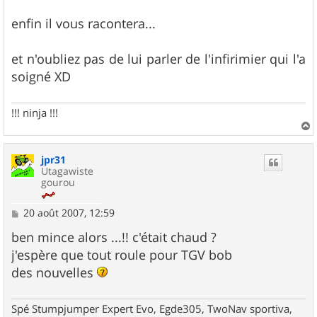
enfin il vous racontera...
et n'oubliez pas de lui parler de l'infirimier qui l'a
soigné XD
!!! ninja !!!
a
u
jpr31
t
Utagawiste
gourou
M
20 août 2007, 12:59
e
s
ben mince alors ...!! c'était chaud ?
s
j'espère que tout roule pour TGV bob
a
g
des nouvelles
e
Spé Stumpjumper Expert Evo, Egde305, TwoNav sportiva,