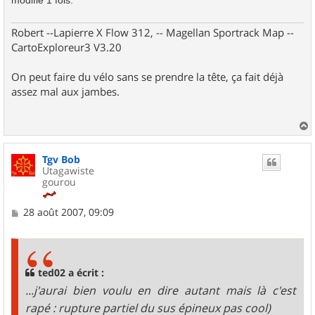
Robert --Lapierre X Flow 312, -- Magellan Sportrack Map --
CartoExploreur3 V3.20
On peut faire du vélo sans se prendre la tête, ça fait déjà
assez mal aux jambes.
a
u
Tgv Bob
t
Utagawiste
gourou
M
28 août 2007, 09:09
e
s
s
a
g
ted02 a écrit :
e
...j'aurai bien voulu en dire autant mais là c'est
rapé : rupture partiel du sus épineux pas cool)