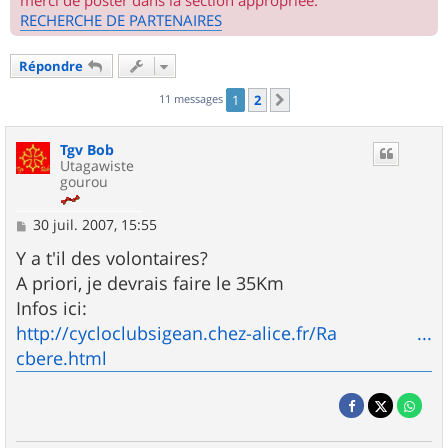
merci de poster dans la section appropriée.
RECHERCHE DE PARTENAIRES
Répondre
11 messages
1
2
Suivant
Tgv Bob
Utagawiste
gourou
M
30 juil. 2007, 15:55
e
s
Y a t'il des volontaires?
s
A priori, je devrais faire le 35Km
a
g
Infos ici:
e
http://cycloclubsigean.chez-alice.fr/Ra ...
cbere.html