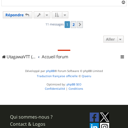
a
u
Répondre
t
11 messages
1
2
Suivant
Aller
UtagawaVTT (Randos VTT et VTTAE avec traces GPS)
Accueil forum
Développé par
phpBB
® Forum Software © phpBB Limited
Traduction française officielle
©
Qiaeru
Optimized by:
phpBB SEO
Confidentialité
|
Conditions
Qui sommes-nous ?
Contact & Logos