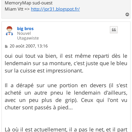
MemoryMap sud-ouest
Miam Vtt =>
http://jpr31.blogspot.fr/
a
u
big bros
t
Nouvel
Utagawiste
M
20 août 2007, 13:16
e
s
oui oui tout va bien, il est même reparti dès le
s
lendemain sur sa monture, c'est juste que le bleu
a
g
sur la cuisse est impressionant.
e
Il a dérapé sur une portion en devers (il s'est
acheté un autre pneu le lendemain d'ailleurs,
avec un peu plus de grip). Ceux qui l'ont vu
chuter sont passés à pied...
Là où il est actuellement, il a pas le net, et il part