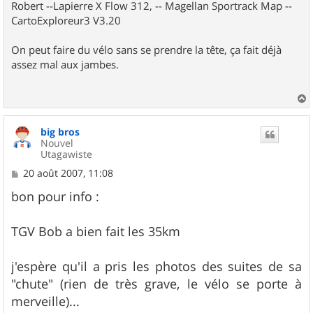
Robert --Lapierre X Flow 312, -- Magellan Sportrack Map --
CartoExploreur3 V3.20
On peut faire du vélo sans se prendre la tête, ça fait déjà
assez mal aux jambes.
a
u
big bros
t
Nouvel
Utagawiste
M
20 août 2007, 11:08
e
s
bon pour info :
s
a
g
TGV Bob a bien fait les 35km
e
j'espère qu'il a pris les photos des suites de sa
"chute" (rien de très grave, le vélo se porte à
merveille)...