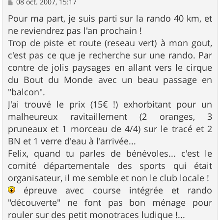
M
08 oct. 2007, 15:17
e
s
Pour ma part, je suis parti sur la rando 40 km, et
s
ne reviendrez pas l'an prochain !
a
g
Trop de piste et route (reseau vert) à mon gout,
e
c'est pas ce que je recherche sur une rando. Par
contre de jolis paysages en allant vers le cirque
du Bout du Monde avec un beau passage en
"balcon".
J'ai trouvé le prix (15€ !) exhorbitant pour un
malheureux ravitaillement (2 oranges, 3
pruneaux et 1 morceau de 4/4) sur le tracé et 2
BN et 1 verre d'eau à l'arrivée...
Felix, quand tu parles de bénévoles... c'est le
comité départementale des sports qui était
organisateur, il me semble et non le club locale !
épreuve avec course intégrée et rando
"découverte" ne font pas bon ménage pour
rouler sur des petit monotraces ludique !...