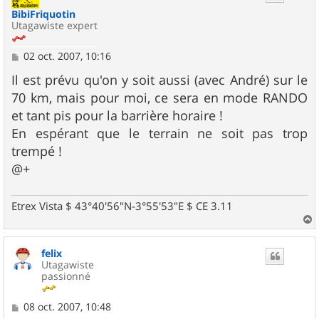
BibiFriquotin
Utagawiste expert
M
02 oct. 2007, 10:16
e
s
Il est prévu qu'on y soit aussi (avec André) sur le
s
70 km, mais pour moi, ce sera en mode RANDO
a
g
et tant pis pour la barrière horaire !
e
En espérant que le terrain ne soit pas trop
trempé !
@+
Etrex Vista $ 43°40'56"N-3°55'53"E $ CE 3.11
a
u
felix
t
Utagawiste
passionné
M
08 oct. 2007, 10:48
e