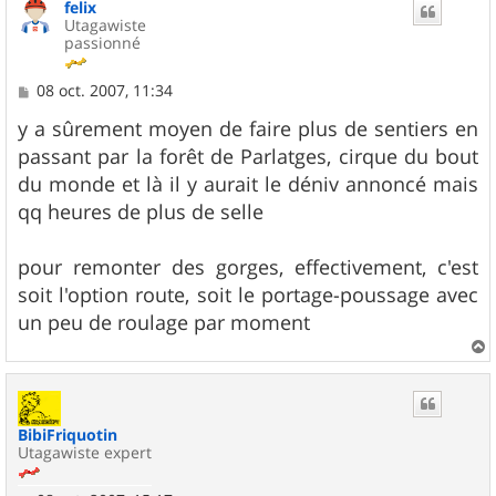
felix
Utagawiste
passionné
M
08 oct. 2007, 11:34
e
s
y a sûrement moyen de faire plus de sentiers en
s
passant par la forêt de Parlatges, cirque du bout
a
g
du monde et là il y aurait le déniv annoncé mais
e
qq heures de plus de selle
pour remonter des gorges, effectivement, c'est
soit l'option route, soit le portage-poussage avec
un peu de roulage par moment
a
u
t
BibiFriquotin
Utagawiste expert