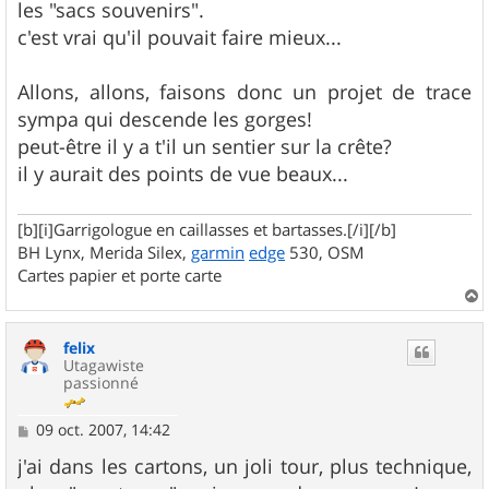
les "sacs souvenirs".
c'est vrai qu'il pouvait faire mieux...
Allons, allons, faisons donc un projet de trace
sympa qui descende les gorges!
peut-être il y a t'il un sentier sur la crête?
il y aurait des points de vue beaux...
[b][i]Garrigologue en caillasses et bartasses.[/i][/b]
BH Lynx, Merida Silex,
garmin
edge
530, OSM
Cartes papier et porte carte
a
u
felix
t
Utagawiste
passionné
M
09 oct. 2007, 14:42
e
s
j'ai dans les cartons, un joli tour, plus technique,
s