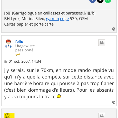
[b][i]Garrigologue en caillasses et bartasses.[/i][/b]
BH Lynx, Merida Silex,
garmin
edge
530, OSM
Cartes papier et porte carte
a
u
felix
t
Utagawiste
passionné
M
01 oct. 2007, 14:34
e
s
j'y serais, sur le 70km, en mode rando rapide vu
s
qu'il n'y a que la compète sur cette distance avec
a
g
une barrière horaire qui pousse à pas trop flâner
e
(c'est bien dommage d'ailleurs). Pour les absents
y aura toujours la trace
a
u
t