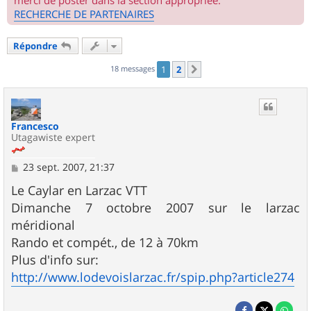
merci de poster dans la section appropriée.
RECHERCHE DE PARTENAIRES
Répondre
18 messages
1
2
Suivant
Francesco
Utagawiste expert
M
23 sept. 2007, 21:37
e
s
Le Caylar en Larzac VTT
s
Dimanche 7 octobre 2007 sur le larzac
a
g
méridional
e
Rando et compét., de 12 à 70km
Plus d'info sur:
http://www.lodevoislarzac.fr/spip.php?article274