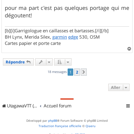
pour ma part c'est pas quelques portage qui me
dégoutent!
[b][i]Garrigologue en caillasses et bartasses.[/i][/b]
BH Lynx, Merida Silex,
garmin
edge
530, OSM
Cartes papier et porte carte
a
u
Répondre
t
18 messages
1
2
Suivant
Aller
UtagawaVTT (Randos VTT et VTTAE avec traces GPS)
Accueil forum
Développé par
phpBB
® Forum Software © phpBB Limited
Traduction française officielle
©
Qiaeru