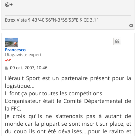
@+
Etrex Vista $ 43°40'56"N-3°55'53"E $ CE 3.11
a
u
t
Francesco
Utagawiste expert
M
09 oct. 2007, 10:46
e
s
Hérault Sport est un partenaire présent pour la
s
logistique...
a
g
Il font ça pour toutes les compétitions.
e
L'organisateur était le Comité Départemental de
la FFC.
Je crois qu'ils ne s'attendais pas à autant de
monde car la plupart se sont inscrit sur place, et
du coup ils ont été dévalisés....pour le ravito et