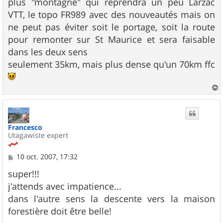
plus "montagne" qui reprendra un peu Larzac
a
g
VTT, le topo FR989 avec des nouveautés mais on
e
ne peut pas éviter soit le portage, soit la route
pour remonter sur St Maurice et sera faisable
dans les deux sens
seulement 35km, mais plus dense qu'un 70km ffc
a
u
t
Francesco
Utagawiste expert
M
10 oct. 2007, 17:32
e
s
super!!!
s
j'attends avec impatience...
a
g
dans l'autre sens la descente vers la maison
e
forestière doit être belle!