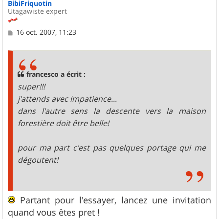
BibiFriquotin
Utagawiste expert
M
16 oct. 2007, 11:23
e
s
s
a
g
francesco a écrit :
e
super!!!
j'attends avec impatience...
dans l'autre sens la descente vers la maison
forestière doit être belle!
pour ma part c'est pas quelques portage qui me
dégoutent!
Partant pour l'essayer, lancez une invitation
quand vous êtes pret !