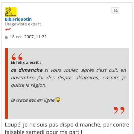
u
t
BibiFriquotin
Utagawiste expert
M
18 oct. 2007, 11:22
e
s
s
a
g
felix a écrit :
e
ce dimanche
si vous voulez, après c'est cuit, en
novembre j'ai des dispos aléatoires, ensuite je
quitte la région.
la trace est en ligne
Loupé, je ne suis pas dispo dimanche, par contre
faisable samedi pour ma part !