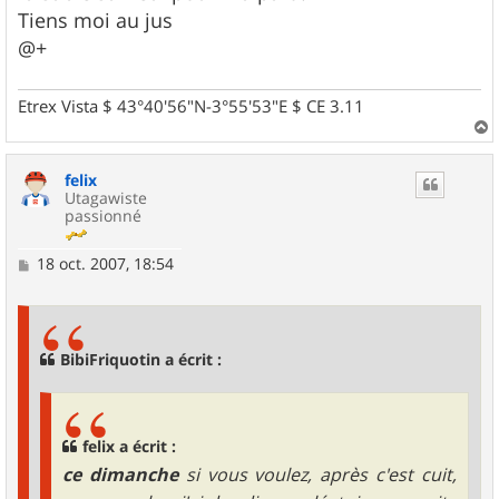
Tiens moi au jus
@+
Etrex Vista $ 43°40'56"N-3°55'53"E $ CE 3.11
a
u
felix
t
Utagawiste
passionné
M
18 oct. 2007, 18:54
e
s
s
a
g
BibiFriquotin a écrit :
e
felix a écrit :
ce dimanche
si vous voulez, après c'est cuit,