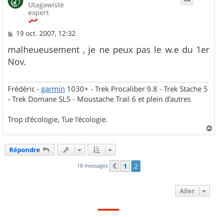
Utagawiste
expert
M
19 oct. 2007, 12:32
e
s
malheueusement , je ne peux pas le w.e du 1er
s
Nov.
a
g
e
Frédéric -
garmin
1030+ - Trek Procaliber 9.8 - Trek Stache 5
- Trek Domane SL5 - Moustache Trail 6 et plein d'autres
Trop d'écologie, Tue l'écologie.
a
u
Répondre
t
18 messages
1
2
Précédent
Aller