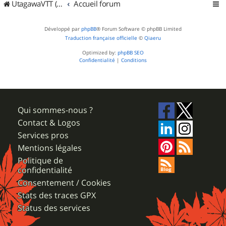
UtagawaVTT (Randos VTT et VTTAE avec traces GPS)
Accueil forum
Développé par
phpBB
® Forum Software © phpBB Limited
Traduction française officielle
©
Qiaeru
Optimized by:
phpBB SEO
Confidentialité
|
Conditions
Qui sommes-nous ?
Contact & Logos
Services pros
Mentions légales
Politique de
confidentialité
Consentement / Cookies
Stats des traces GPX
Status des services