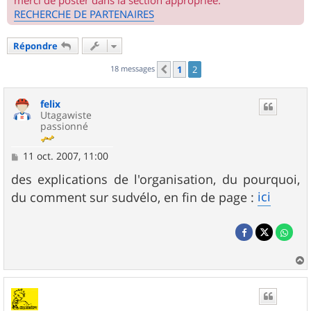
merci de poster dans la section appropriée.
RECHERCHE DE PARTENAIRES
Répondre
18 messages
1
2
Précédent
felix
Utagawiste
passionné
M
11 oct. 2007, 11:00
e
s
des explications de l'organisation, du pourquoi,
s
ici
du comment sur sudvélo, en fin de page :
a
g
e
a
u
t