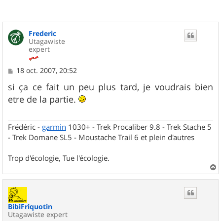
Frederic
Utagawiste
expert
M
18 oct. 2007, 20:52
e
s
si ça ce fait un peu plus tard, je voudrais bien
s
etre de la partie.
a
g
e
Frédéric -
garmin
1030+ - Trek Procaliber 9.8 - Trek Stache 5
- Trek Domane SL5 - Moustache Trail 6 et plein d'autres
Trop d'écologie, Tue l'écologie.
a
u
t
BibiFriquotin
Utagawiste expert