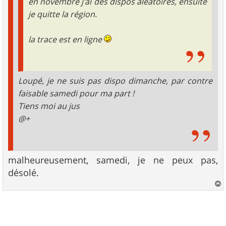
en novembre j'ai des dispos aléatoires, ensuite
je quitte la région.
la trace est en ligne
Loupé, je ne suis pas dispo dimanche, par contre
faisable samedi pour ma part !
Tiens moi au jus
@+
malheureusement, samedi, je ne peux pas,
désolé.
a
u
t