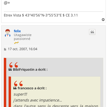
@+
Etrex Vista $ 43°40'56"N-3°55'53"E $ CE 3.11
a
u
felix
t
Utagawiste
passionné
M
17 oct. 2007, 16:04
e
s
s
a
g
BibiFriquotin a écrit :
e
francesco a écrit :
super!!!
j'attends avec impatience...
dans l'autre sens la descente vers la maison