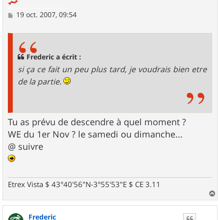
M
19 oct. 2007, 09:54
e
s
s
a
g
Frederic a écrit :
e
si ça ce fait un peu plus tard, je voudrais bien etre
de la partie.
Tu as prévu de descendre à quel moment ?
WE du 1er Nov ? le samedi ou dimanche...
@ suivre
Etrex Vista $ 43°40'56"N-3°55'53"E $ CE 3.11
a
u
Frederic
t