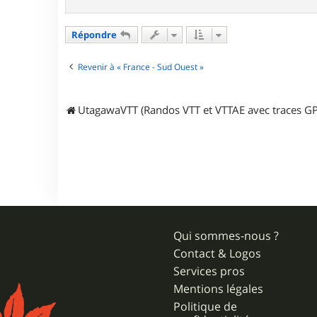
t
a
c
Répondre
t
e
r
Revenir à « France - Sud Ouest »
j
e
f
UtagawaVTT (Randos VTT et VTTAE avec traces GP
f
o
u
6
6
Qui sommes-nous ?
Contact & Logos
Services pros
Mentions légales
Politique de