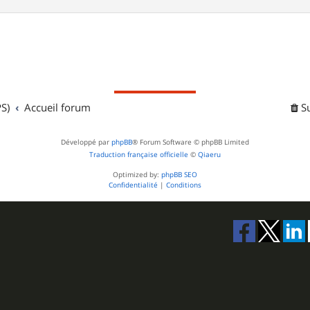
S)
Accueil forum
S
Développé par
phpBB
® Forum Software © phpBB Limited
Traduction française officielle
©
Qiaeru
Optimized by:
phpBB SEO
Confidentialité
|
Conditions