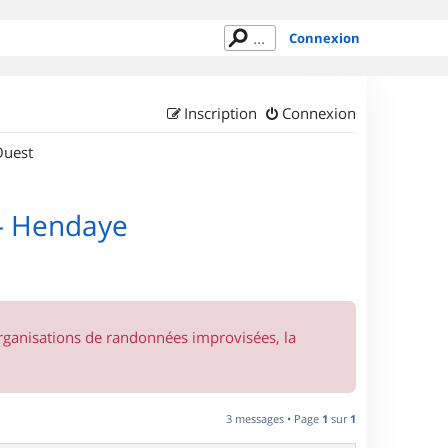
Connexion
Inscription
Connexion
Ouest
 - Hendaye
organisations de randonnées improvisées, la
3 messages • Page
1
sur
1