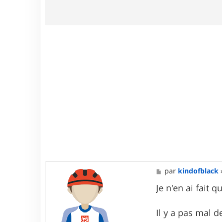
M
par
kindofblack
e
s
Je n'en ai fait
s
a
g
Il y a pas mal d
e