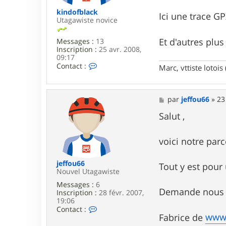
kindofblack
Ici une trace G
Utagawiste novice
Et d'autres plu
Messages :
13
Inscription :
25 avr. 2008,
09:17
C
Contact :
Marc, vttiste lotois 
o
n
t
a
M
par
jeffou66
»
23
c
e
t
s
Salut ,
e
s
r
a
k
g
voici notre parc
i
e
n
d
jeffou66
Tout y est pour
o
Nouvel Utagawiste
f
Messages :
6
b
Demande nous de
Inscription :
28 févr. 2007,
l
19:06
a
C
Contact :
c
www.
o
Fabrice de
k
n