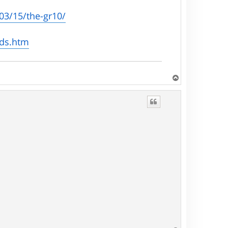
03/15/the-gr10/
ads.htm
H
a
u
t