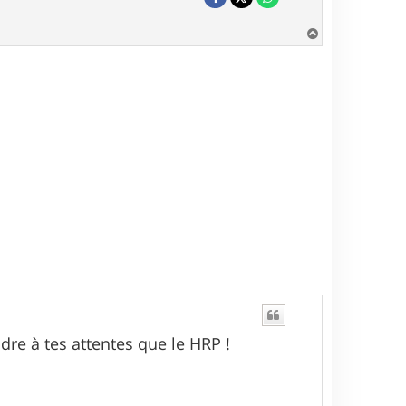
H
a
u
t
re à tes attentes que le HRP !