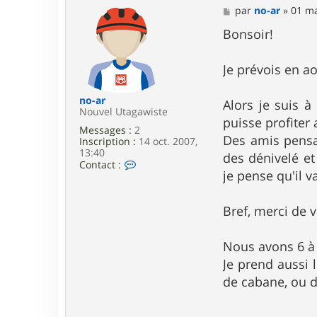
M
par
no-ar
»
01 ma
e
s
Bonsoir!
s
a
g
Je prévois en a
e
no-ar
Alors je suis à
Nouvel Utagawiste
puisse profiter
Messages :
2
Des amis pensai
Inscription :
14 oct. 2007,
13:40
des dénivelé et
C
Contact :
je pense qu'il 
o
n
t
a
Bref, merci de v
c
t
e
Nous avons 6 à 7
r
Je prend aussi l
n
o
de cabane, ou d
-
a
r