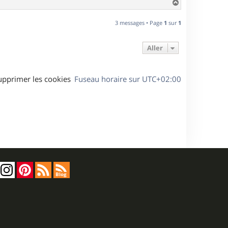
H
a
u
3 messages • Page
1
sur
1
t
Aller
upprimer les cookies
Fuseau horaire sur
UTC+02:00