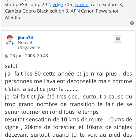
stump FSR comp 29 ",
edge
705
garmin
, cartoexplorer3,
Camèra Gopro Black edition 3, APN Canon Powershot
A590IS
a
u
jiben34
t
Nouvel
Utagawiste
M
23 juil. 2008, 20:43
e
s
salut
s
j'ai fait les 50 cette année et je n'irai plus , des
a
g
personnes me l'avaient deconseillé mais comme
e
c'etait la seul ce jour la .........
je l'ai fait et j'ai été tres decu surtout a cause du
trop grand nombre de transition le fait de se
sentir tourner en rond tous le temps
resultat sensation de 10 kms de route , 10kms de
vigne , 20kms de forestier ,et 10kms de singles
decevant surtout quand tu te voit au pied des