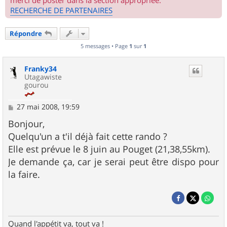
merci de poster dans la section appropriée.
RECHERCHE DE PARTENAIRES
Répondre
5 messages • Page
1
sur
1
Franky34
Utagawiste
gourou
M
27 mai 2008, 19:59
e
s
Bonjour,
s
Quelqu'un a t'il déjà fait cette rando ?
a
g
Elle est prévue le 8 juin au Pouget (21,38,55km).
e
Je demande ça, car je serai peut être dispo pour
la faire.
Quand l'appétit va, tout va !