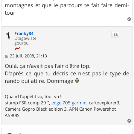
montagnes et que le parcours te fait faire demi-
tour
a
u
Franky34
t
Utagawiste
gourou
M
23 juil. 2008, 21:13
e
s
Oulà, ça n'avait pas l'air d'être top.
s
D'après ce que tu décris ce n'est pas le type de
a
g
rando qui attire. Dommage
e
Quand l'appétit va, tout va !
stump FSR comp 29 ",
edge
705
garmin
, cartoexplorer3,
Camèra Gopro Black edition 3, APN Canon Powershot
A590IS
a
u