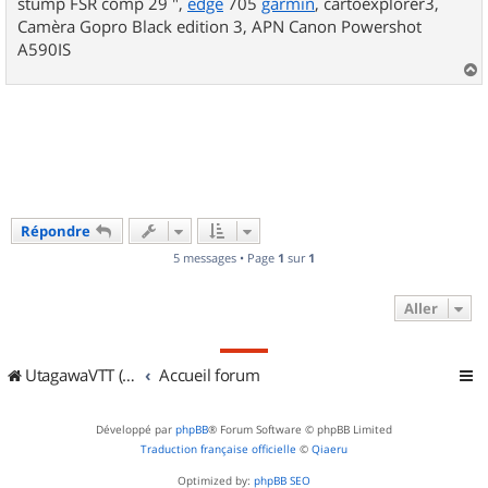
stump FSR comp 29 ",
edge
705
garmin
, cartoexplorer3,
Camèra Gopro Black edition 3, APN Canon Powershot
A590IS
a
u
t
Répondre
5 messages • Page
1
sur
1
Aller
UtagawaVTT (Randos VTT et VTTAE avec traces GPS)
Accueil forum
Développé par
phpBB
® Forum Software © phpBB Limited
Traduction française officielle
©
Qiaeru
Optimized by:
phpBB SEO