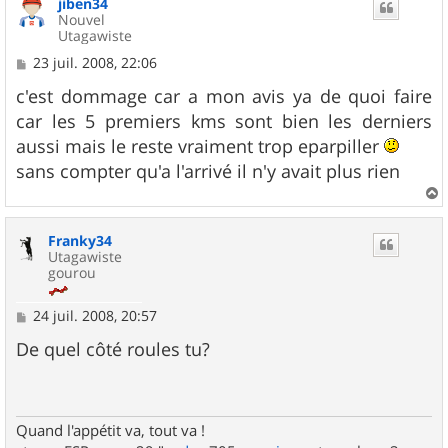
jiben34
t
Nouvel
Utagawiste
M
23 juil. 2008, 22:06
e
s
c'est dommage car a mon avis ya de quoi faire
s
car les 5 premiers kms sont bien les derniers
a
g
aussi mais le reste vraiment trop eparpiller
e
sans compter qu'a l'arrivé il n'y avait plus rien
a
u
Franky34
t
Utagawiste
gourou
M
24 juil. 2008, 20:57
e
s
De quel côté roules tu?
s
a
g
e
Quand l'appétit va, tout va !