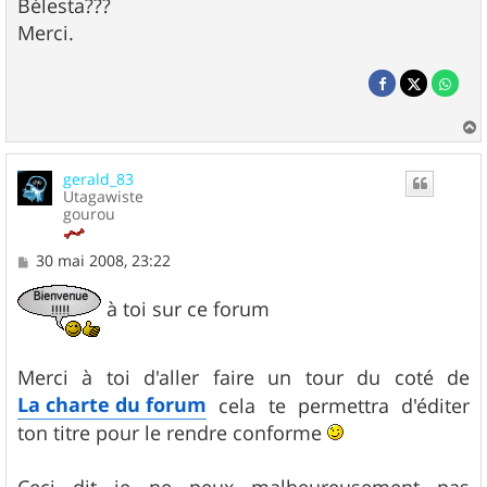
Bélesta???
Merci.
a
u
gerald_83
t
Utagawiste
gourou
M
30 mai 2008, 23:22
e
s
à toi sur ce forum
s
a
g
e
Merci à toi d'aller faire un tour du coté de
La charte du forum
cela te permettra d'éditer
ton titre pour le rendre conforme
Ceci dit je ne peux malheureusement pas