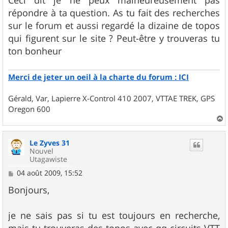
répondre à ta question. As tu fait des recherches
sur le forum et aussi regardé la dizaine de topos
qui figurent sur le site ? Peut-être y trouveras tu
ton bonheur
Merci de jeter un oeil à la charte du forum : ICI
Gérald, Var, Lapierre X-Control 410 2007, VTTAE TREK, GPS
Oregon 600
a
u
Le Zyves 31
t
Nouvel
Utagawiste
M
04 août 2009, 15:52
e
s
Bonjours,
s
a
g
je ne sais pas si tu est toujours en recherche,
e