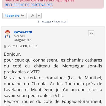
merci de poster dans la section appropriée.
RECHERCHE DE PARTENAIRES
Répondre
3 messages • Page
1
sur
1
KAYAK4978
Nouvel
Utagawiste
M
29 mai 2008, 15:52
e
s
Bonjour,
s
pour ceux qui connaissent, les chemins cathares
a
g
du coté du château de Montségur sont-ils
e
praticables à VTT?
Mis à part certains domaines (Lac de Montbel,
domaine du Chioula, Ax les Thermes) près de
Lavelanet et Montségur, je n'ai aucune infos à
savoir si on peut rouler à VTT...
Peut-on rouler du coté de Fougax-et-Barrineuf,