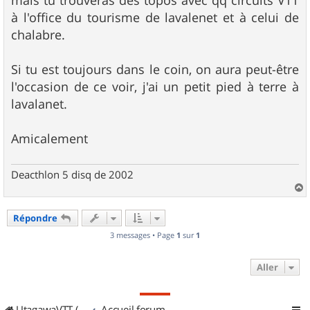
mais tu trouveras des topos avec qq circuits VTT
à l'office du tourisme de lavalenet et à celui de
chalabre.
Si tu est toujours dans le coin, on aura peut-être
l'occasion de ce voir, j'ai un petit pied à terre à
lavalanet.
Amicalement
Deacthlon 5 disq de 2002
a
u
Répondre
t
3 messages • Page
1
sur
1
Aller
UtagawaVTT (Randos VTT et VTTAE avec traces GPS)
Accueil forum