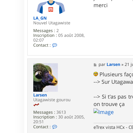
B
g
merci
i
e
b
i
LA_GN
F
Nouvel Utagawiste
r
Messages :
2
i
Inscription :
05 août 2008,
q
02:07
u
C
Contact :
o
o
t
n
i
t
n
a
M
par
Larsen
»
21 j
c
e
t
s
Plusieurs faç
e
s
--> Sur Utagawa
r
a
L
g
A
e
Larsen
--> Si t'as pas
_
Utagawiste gourou
G
on trouve ça
N
Messages :
3613
Inscription :
30 août 2005,
20:51
C
Contact :
eTrex vista HCx -
o