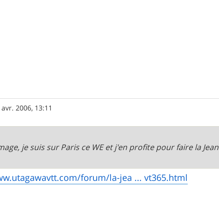
 avr. 2006, 13:11
ge, je suis sur Paris ce WE et j'en profite pour faire la Jea
ww.utagawavtt.com/forum/la-jea ... vt365.html