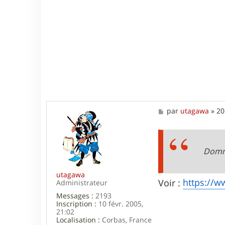
f
6
.
9
M
par
utagawa
»
20
e
s
s
a
g
Domma
e
utagawa
https://w
Voir :
Administrateur
Messages :
2193
Inscription :
10 févr. 2005,
21:02
Localisation :
Corbas, France