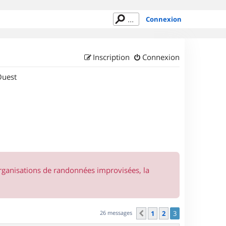
Connexion
Inscription
Connexion
Ouest
organisations de randonnées improvisées, la
26 messages
1
2
3
Précédent