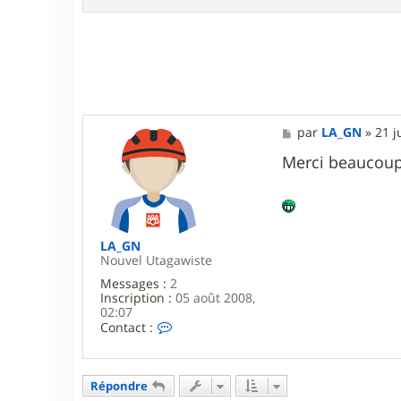
n
t
a
c
t
e
r
L
a
M
par
LA_GN
»
21 j
r
e
s
s
Merci beaucou
e
s
n
a
g
e
LA_GN
Nouvel Utagawiste
Messages :
2
Inscription :
05 août 2008,
02:07
C
Contact :
o
n
t
a
Répondre
c