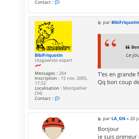
C
Contact :
o
n
t
a
M
par
BibiFriquoti
c
e
t
s
e
s
r
a
u
g
Ben
t
e
Le jo
BibiFriquotin
a
Utagawiste expert
g
a
w
Messages :
264
T'es en grande
a
Inscription :
15 nov. 2005,
Qq bon coup de 
17:52
Localisation :
Montpellier
(34)
C
Contact :
o
n
t
a
M
par
LA_GN
»
20 j
c
e
t
s
Bonjour
e
s
je suis preneur
r
a