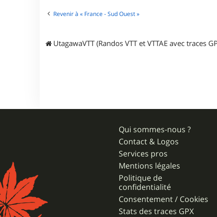
t
e
Revenir à « France - Sud Ouest »
r
L
A
UtagawaVTT (Randos VTT et VTTAE avec traces GP
_
G
N
Qui sommes-nous ?
Contact & Logos
Services pros
Mentions légales
Politique de
confidentialité
Consentement / Cookies
Stats des traces GPX