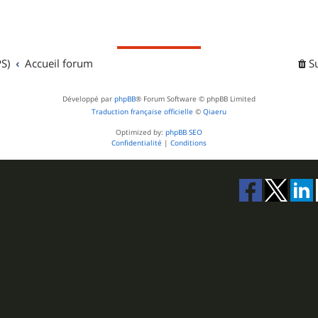
S)
Accueil forum
S
Développé par
phpBB
® Forum Software © phpBB Limited
Traduction française officielle
©
Qiaeru
Optimized by:
phpBB SEO
Confidentialité
|
Conditions