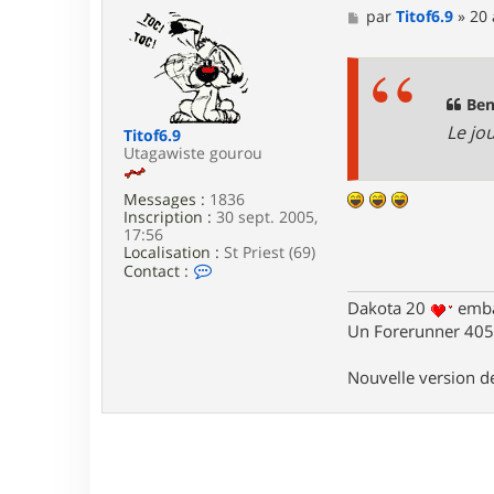
M
par
Titof6.9
»
20 
e
s
s
a
g
Ben
e
Le jo
Titof6.9
Utagawiste gourou
Messages :
1836
Inscription :
30 sept. 2005,
17:56
Localisation :
St Priest (69)
C
Contact :
o
n
Dakota 20
emba
t
Un Forerunner 405 
a
c
t
Nouvelle version 
e
r
T
i
t
o