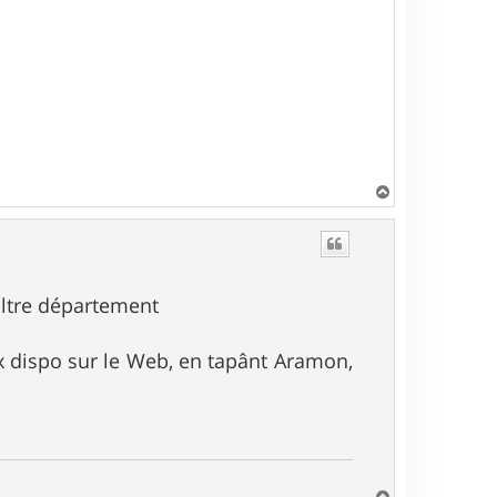
H
a
u
t
iltre département
px dispo sur le Web, en tapânt Aramon,
H