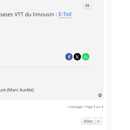
E-Toil
s bases VTT du limousin :
ture (Marc Aurèle)
H
a
u
1 message • Page
1
sur
1
t
Aller