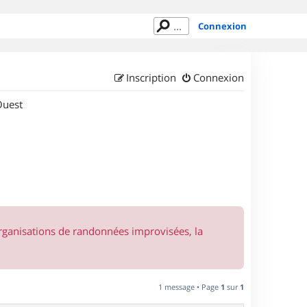
Connexion
Inscription
Connexion
Ouest
organisations de randonnées improvisées, la
1 message • Page
1
sur
1