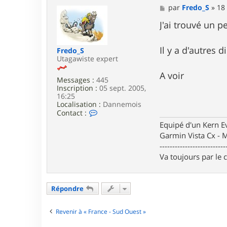
M
par
Fredo_S
»
18
e
s
J'ai trouvé un 
s
a
g
Il y a d'autres 
Fredo_S
e
Utagawiste expert
A voir
Messages :
445
Inscription :
05 sept. 2005,
16:25
Localisation :
Dannemois
C
Contact :
o
Equipé d'un Kern 
n
Garmin Vista Cx -
t
a
--------------------------
c
Va toujours par le 
t
e
r
F
Répondre
r
e
d
Revenir à « France - Sud Ouest »
o
_