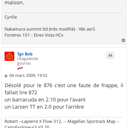
maison.
Cyrille
Nakamura summit ltd (très modifié) - Yéti asr5
Foretrex 101 - Etrex Vista HCx
a
u
Tgv Bob
t
Utagawiste
gourou
M
04 mars 2009, 19:52
e
s
Désolé pour le 876 c'est une faute de frappe, il
s
fallait lire 872
a
g
un barracuda en 2.10 pour l'avant
e
un Larsen TT en 2.0 pour l'arrière
Robert --Lapierre X Flow 312, -- Magellan Sportrack Map --
CartoExploreur3 V3.20