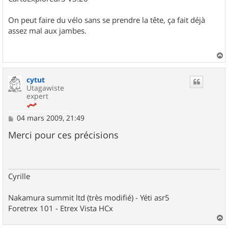
On peut faire du vélo sans se prendre la tête, ça fait déjà
assez mal aux jambes.
a
u
cytut
t
Utagawiste
expert
M
04 mars 2009, 21:49
e
s
Merci pour ces précisions
s
a
g
e
Cyrille
Nakamura summit ltd (très modifié) - Yéti asr5
Foretrex 101 - Etrex Vista HCx
a