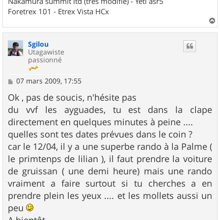
Nakamura summit ltd (très modifié) - Yéti asr5
Foretrex 101 - Etrex Vista HCx
a
u
Sgilou
t
Utagawiste
passionné
M
07 mars 2009, 17:55
e
s
Ok , pas de soucis, n'hésite pas
s
du vvf les ayguades, tu est dans la clape
a
g
directement en quelques minutes à peine ....
e
quelles sont tes dates prévues dans le coin ?
car le 12/04, il y a une superbe rando à la Palme (
le primtenps de lilian ), il faut prendre la voiture
de gruissan ( une demi heure) mais une rando
vraiment a faire surtout si tu cherches a en
prendre plein les yeux .... et les mollets aussi un
peu