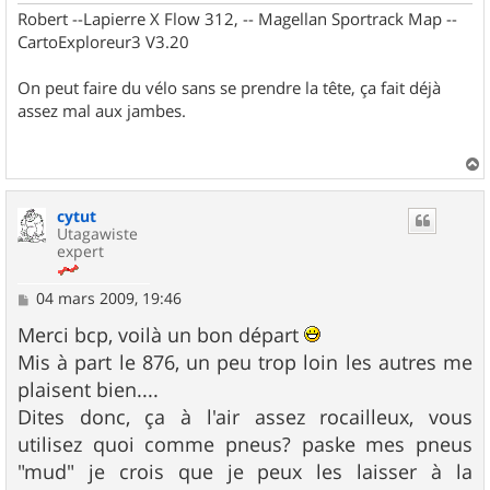
Robert --Lapierre X Flow 312, -- Magellan Sportrack Map --
CartoExploreur3 V3.20
On peut faire du vélo sans se prendre la tête, ça fait déjà
assez mal aux jambes.
a
u
cytut
t
Utagawiste
expert
M
04 mars 2009, 19:46
e
s
Merci bcp, voilà un bon départ
s
Mis à part le 876, un peu trop loin les autres me
a
g
plaisent bien....
e
Dites donc, ça à l'air assez rocailleux, vous
utilisez quoi comme pneus? paske mes pneus
"mud" je crois que je peux les laisser à la