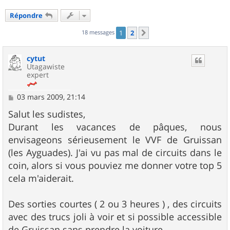
Répondre
18 messages
1
2
Suivant
cytut
Utagawiste
expert
M
03 mars 2009, 21:14
e
s
Salut les sudistes,
s
Durant les vacances de pâques, nous
a
g
envisageons sérieusement le VVF de Gruissan
e
(les Ayguades). J'ai vu pas mal de circuits dans le
coin, alors si vous pouviez me donner votre top 5
cela m'aiderait.
Des sorties courtes ( 2 ou 3 heures ) , des circuits
avec des trucs joli à voir et si possible accessible
de Gruissan sans prendre la voiture....