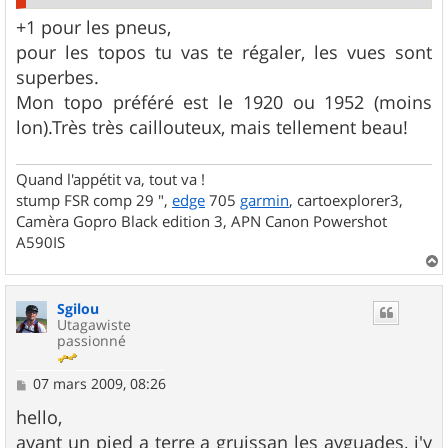
+1 pour les pneus,
pour les topos tu vas te régaler, les vues sont
superbes.
Mon topo préféré est le 1920 ou 1952 (moins
lon).Très très caillouteux, mais tellement beau!
Quand l'appétit va, tout va !
stump FSR comp 29 ",
edge
705
garmin
, cartoexplorer3,
Camèra Gopro Black edition 3, APN Canon Powershot
A590IS
a
u
Sgilou
t
Utagawiste
passionné
M
07 mars 2009, 08:26
e
s
hello,
s
ayant un pied a terre a gruissan les ayguades, j'y
a