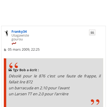
u
t
Franky34
Utagawiste
gourou
M
05 mars 2009, 22:25
e
s
s
a
g
Tgv Bob a écrit :
e
Désolé pour le 876 c'est une faute de frappe, il
fallait lire 872
un barracuda en 2.10 pour l'avant
un Larsen TT en 2.0 pour l'arrière