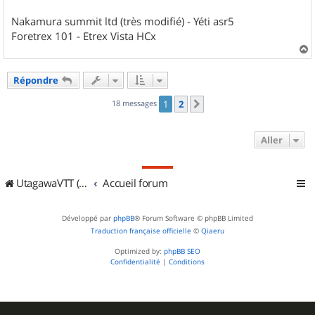
Nakamura summit ltd (très modifié) - Yéti asr5
Foretrex 101 - Etrex Vista HCx
a
u
Répondre
t
18 messages
1
2
Suivant
Aller
UtagawaVTT (Randos VTT et VTTAE avec traces GPS)
Accueil forum
Développé par
phpBB
® Forum Software © phpBB Limited
Traduction française officielle
©
Qiaeru
Optimized by:
phpBB SEO
Confidentialité
|
Conditions