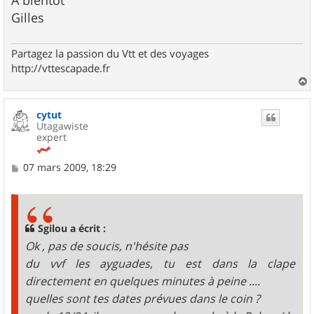
A bientôt
Gilles
Partagez la passion du Vtt et des voyages
http://vttescapade.fr
a
u
cytut
t
Utagawiste
expert
M
07 mars 2009, 18:29
e
s
s
a
g
Sgilou a écrit :
e
Ok , pas de soucis, n'hésite pas
du vvf les ayguades, tu est dans la clape
directement en quelques minutes à peine ....
quelles sont tes dates prévues dans le coin ?