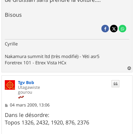
Bisous
Cyrille
Nakamura summit ltd (très modifié) - Yéti asr5
Foretrex 101 - Etrex Vista HCx
a
u
Tgv Bob
t
Utagawiste
gourou
M
04 mars 2009, 13:06
e
s
Dans le désordre:
s
Topos 1326, 2432, 1920, 876, 2376
a
g
e