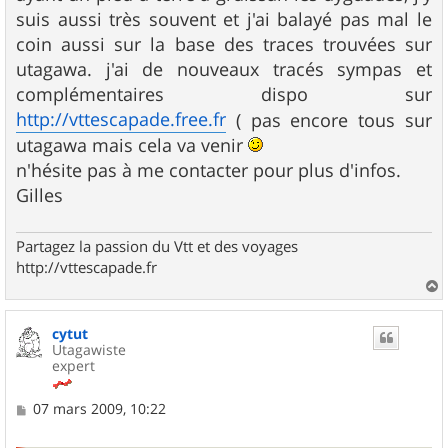
g
suis aussi très souvent et j'ai balayé pas mal le
e
coin aussi sur la base des traces trouvées sur
utagawa. j'ai de nouveaux tracés sympas et
complémentaires dispo sur
http://vttescapade.free.fr
( pas encore tous sur
utagawa mais cela va venir
n'hésite pas à me contacter pour plus d'infos.
Gilles
Partagez la passion du Vtt et des voyages
http://vttescapade.fr
a
u
cytut
t
Utagawiste
expert
M
07 mars 2009, 10:22
e
s