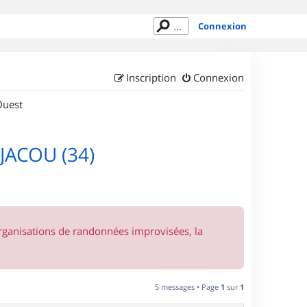
Connexion
Inscription
Connexion
Ouest
JACOU (34)
organisations de randonnées improvisées, la
5 messages • Page
1
sur
1