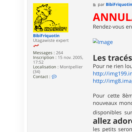
M
par
BibiFriquoti
e
ANNULA
s
s
a
Rendez-vous en 
g
e
BibiFriquotin
Utagawiste expert
Messages :
264
Les tracés
Inscription :
15 nov. 2005,
17:52
Pour ne rien lo
Localisation :
Montpellier
(34)
http://img199.i
C
Contact :
http://img8.ima
o
n
t
a
Pour cette 8èm
c
nouveaux monotr
t
e
disponibles sur
r
allez ador
B
i
b
les petits ser