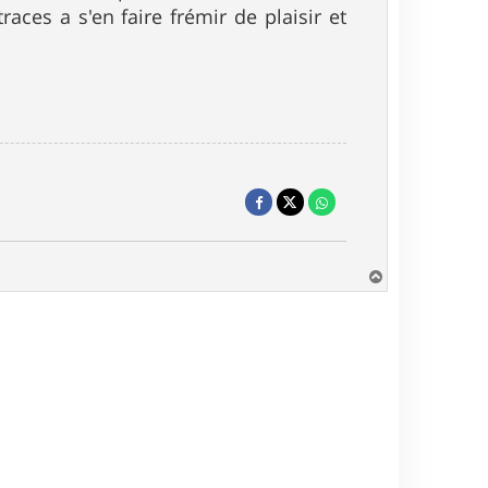
aces a s'en faire frémir de plaisir et
H
a
u
t