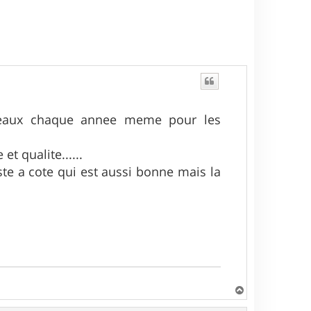
uveaux chaque annee meme pour les
et qualite......
uste a cote qui est aussi bonne mais la
H
a