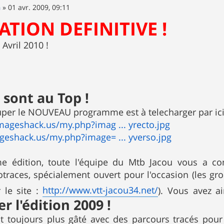
n
»
01 avr. 2009, 09:11
TION DEFINITIVE !
Avril 2010 !
 sont au Top !
uper le NOUVEAU programme est à telecharger par ici
mageshack.us/my.php?imag ... yrecto.jpg
geshack.us/my.php?image= ... yverso.jpg
e édition, toute l'équipe du Mtb Jacou vous a co
aces, spécialement ouvert pour l'occasion (les gros 
http://www.vtt-jacou34.net/
 le site :
). Vous avez a
er l'édition 2009 !
ont toujours plus gâté avec des parcours tracés p