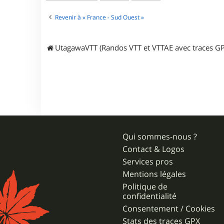
u
o
t
Revenir à « France - Sud Ouest »
i
n
UtagawaVTT (Randos VTT et VTTAE avec traces GP
Qui sommes-nous ?
Contact & Logos
Services pros
Mentions légales
Politique de
confidentialité
Consentement / Cookies
Stats des traces GPX