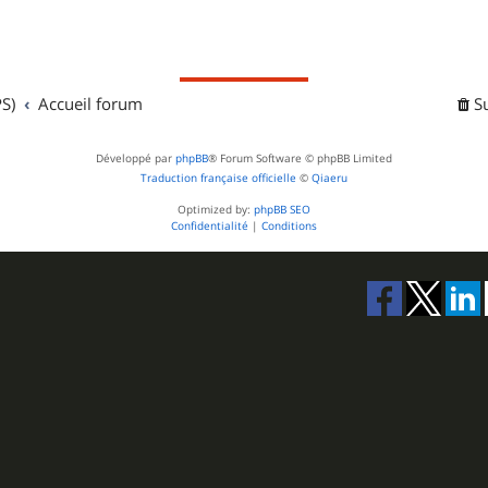
S)
Accueil forum
S
Développé par
phpBB
® Forum Software © phpBB Limited
Traduction française officielle
©
Qiaeru
Optimized by:
phpBB SEO
Confidentialité
|
Conditions