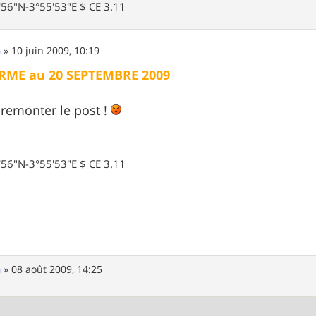
0'56"N-3°55'53"E $ CE 3.11
n
»
10 juin 2009, 10:19
RME au 20 SEPTEMBRE 2009
 remonter le post !
0'56"N-3°55'53"E $ CE 3.11
n
»
08 août 2009, 14:25