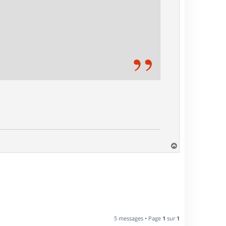
H
a
u
t
5 messages • Page
1
sur
1