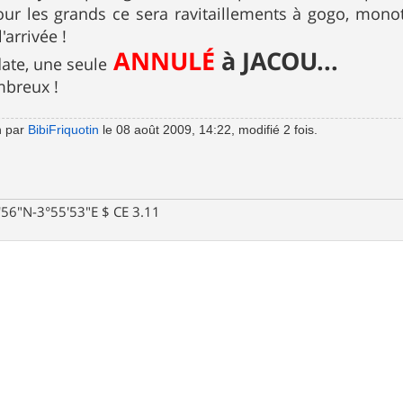
our les grands ce sera ravitaillements à gogo, monotr
l'arrivée !
ANNULÉ
à JACOU...
ate, une seule
mbreux !
n par
BibiFriquotin
le 08 août 2009, 14:22, modifié 2 fois.
0'56"N-3°55'53"E $ CE 3.11