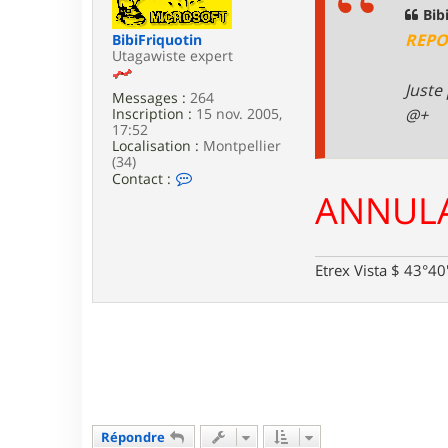
B
g
Bib
i
e
REPO
BibiFriquotin
b
Utagawiste expert
i
F
Juste
r
Messages :
264
i
@+
Inscription :
15 nov. 2005,
q
17:52
u
Localisation :
Montpellier
o
(34)
t
C
Contact :
i
o
ANNULA
n
n
t
a
c
Etrex Vista $ 43°4
t
e
r
B
i
b
i
F
r
i
q
Répondre