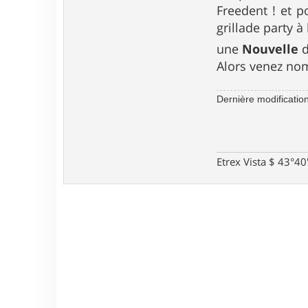
i
Freedent ! et p
F
r
grillade party à 
i
q
une
Nouvelle
d
u
Alors venez no
o
t
i
Dernière modificatio
n
Etrex Vista $ 43°4