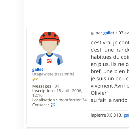
M
par
gallet
»
03 av
e
s
c'est vrai je co
s
c'est une ran
a
g
habitues du co
e
en plus, ils ne 
gallet
bref, une bien b
Utagawiste passionné
je suis un peu 
vivement Avril 
Messages :
91
Inscription :
15 août 2006,
Olivier
12:10
au fait la rando
Localisation :
montferrier 34
C
Contact :
o
n
lapierre XC 313,
ga
t
a
c