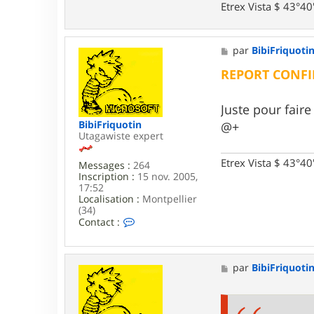
i
Etrex Vista $ 43°4
F
r
i
q
M
par
BibiFriquoti
u
e
o
s
REPORT CONFI
t
s
i
a
n
g
Juste pour faire
e
BibiFriquotin
@+
Utagawiste expert
Etrex Vista $ 43°4
Messages :
264
Inscription :
15 nov. 2005,
17:52
Localisation :
Montpellier
(34)
C
Contact :
o
n
t
a
M
par
BibiFriquoti
c
e
t
s
e
s
r
a