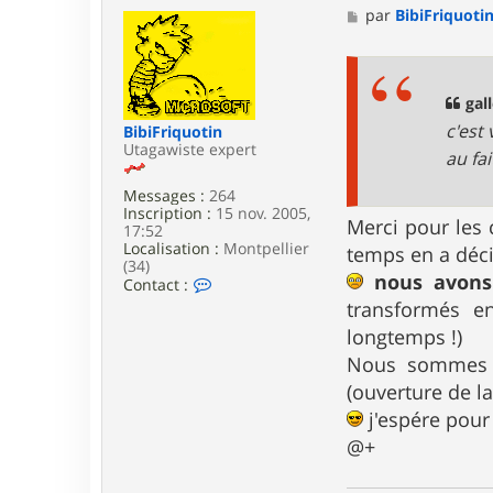
t
M
par
BibiFriquoti
e
e
r
s
g
s
a
a
l
g
gall
l
e
c'est
BibiFriquotin
e
Utagawiste expert
t
au fa
Messages :
264
Inscription :
15 nov. 2005,
Merci pour les 
17:52
Localisation :
Montpellier
temps en a déci
(34)
nous avons
C
Contact :
o
transformés en
n
longtemps !)
t
a
Nous sommes e
c
t
(ouverture de la
e
j'espére pour
r
B
@+
i
b