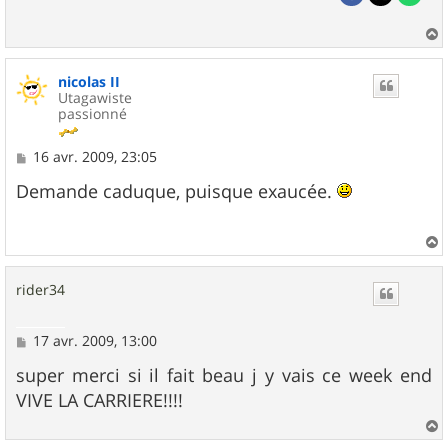
a
u
nicolas II
t
Utagawiste
passionné
M
16 avr. 2009, 23:05
e
s
Demande caduque, puisque exaucée.
s
a
g
e
a
u
rider34
t
M
17 avr. 2009, 13:00
e
s
super merci si il fait beau j y vais ce week end
s
VIVE LA CARRIERE!!!!
a
g
e
a