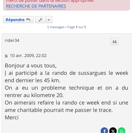
merci de poster dans la section appropriée.
RECHERCHE DE PARTENAIRES
Répondre
5 messages • Page
1
sur
1
rider34
M
10 avr. 2009, 22:02
e
s
Bonjour a vous tous,
s
J ai participé a la rando de sussargues le week
a
g
end dernier les 45 km.
e
On a eu un probleme technique et on a du
rentrer au kilometre 20.
On aimerais refaire la rando ce week end si une
ame charitable pourrait me passer le trace.
Merci