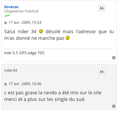
u
lloveras
t
Utagawiste habitué
M
17 avr. 2009, 15:53
e
s
Salut rider 34
désolé mais l'adresse que tu
s
m'as donné ne marche pas
a
g
e
trek 9.5 GPS edge 705
a
u
rider34
t
M
17 avr. 2009, 16:06
e
s
c est pas grave la rando a été mis sur le site
s
merci et a plus sur les single du sud
a
g
e
a
u