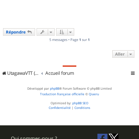
t
Répondre
5 messages • Page
1
sur
1
Aller
UtagawaVTT (Randos VTT et VTTAE avec traces GPS)
Accueil forum
Développé par
phpBB
® Forum Software © phpBB Limited
Traduction française officielle
©
Qiaeru
Optimized by:
phpBB SEO
Confidentialité
|
Conditions
Qui sommes-nous ?