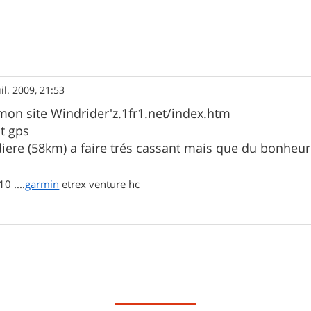
uil. 2009, 21:53
r mon site Windrider'z.1fr1.net/index.htm
st gps
ardiere (58km) a faire trés cassant mais que du bonheur
0 ....
garmin
etrex venture hc