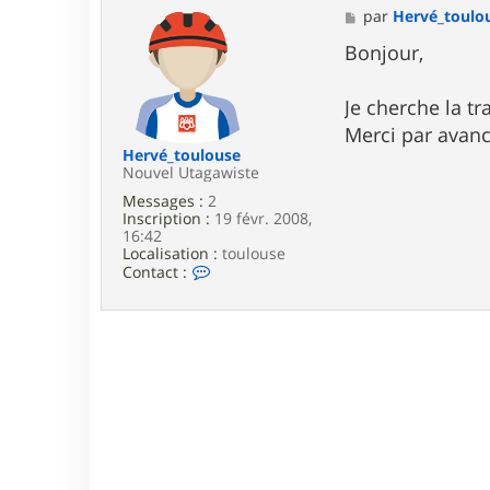
M
par
Hervé_toulo
e
s
Bonjour,
s
a
g
Je cherche la t
e
Merci par avan
Hervé_toulouse
Nouvel Utagawiste
Messages :
2
Inscription :
19 févr. 2008,
16:42
Localisation :
toulouse
C
Contact :
o
n
t
a
c
t
e
r
H
e
r
v