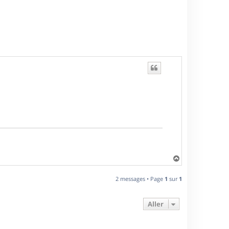
H
a
u
2 messages • Page
1
sur
1
t
Aller