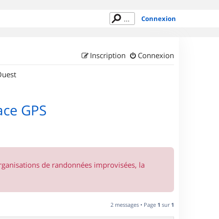
Connexion
Inscription
Connexion
Ouest
race GPS
organisations de randonnées improvisées, la
2 messages • Page
1
sur
1