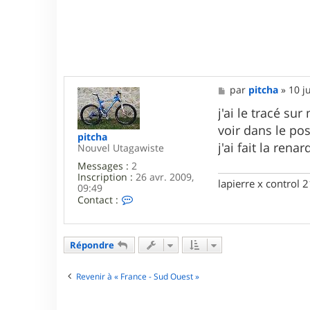
é
_
t
o
u
l
o
u
M
par
pitcha
»
10 j
s
e
e
s
j'ai le tracé su
s
voir dans le po
a
pitcha
g
j'ai fait la ren
Nouvel Utagawiste
e
Messages :
2
Inscription :
26 avr. 2009,
lapierre x control 21
09:49
C
Contact :
o
n
t
a
Répondre
c
t
e
Revenir à « France - Sud Ouest »
r
p
i