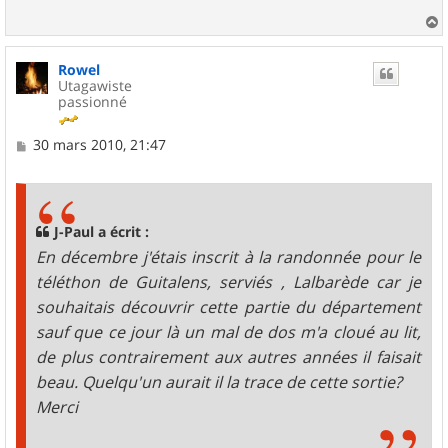
a
u
Rowel
t
Utagawiste
passionné
M
30 mars 2010, 21:47
e
s
s
a
g
J-Paul a écrit :
e
En décembre j'étais inscrit à la randonnée pour le
téléthon de Guitalens, serviés , Lalbarède car je
souhaitais découvrir cette partie du département
sauf que ce jour là un mal de dos m'a cloué au lit,
de plus contrairement aux autres années il faisait
beau. Quelqu'un aurait il la trace de cette sortie?
Merci