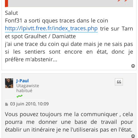
Salut
Fonf31 a sorti qques traces dans le coin
http://lpivtt.free.fr/index_traces.php
trie sur Tarn
et spot Graulhet / Damiatte
j'ai une trace du coin qui date mais je ne sais pas
si les sentiers sont encore en état, donc je
préfère m'abstenir...
a
u
J-Paul
t
Utagawiste
habitué
M
03 juin 2010, 10:09
e
s
Vous pouvez toujours me la communiquer , cela
s
pourra me donner une base de travail pour
a
g
établir un itinéraire je ne l'utiliserais pas en l'état.
e