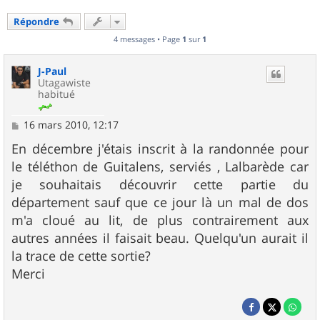
Répondre
4 messages • Page
1
sur
1
J-Paul
Utagawiste
habitué
M
16 mars 2010, 12:17
e
s
En décembre j'étais inscrit à la randonnée pour
s
le téléthon de Guitalens, serviés , Lalbarède car
a
g
je souhaitais découvrir cette partie du
e
département sauf que ce jour là un mal de dos
m'a cloué au lit, de plus contrairement aux
autres années il faisait beau. Quelqu'un aurait il
la trace de cette sortie?
Merci