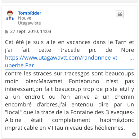
a
u
TombRider
t
Nouvel
Utagawiste
M
27 sept. 2010, 14:03
e
s
Cet été je suis allé en vacances dans le Tarn et
s
j'ai fait cette trace:le pic de Nore
a
g
https://www.utagawavtt.com/randonnee-vt ...
e
uperbe.Par
contre les straces sur tracesgps sont beaucoups
moin bien:Mazamet Fontebruno n'est pas
interessant,on fait beaucoup trop de piste et,il y
a un endroit ou l'on arrive a un chemin
encombré d'arbres.J'ai entendu dire par un
"local" que la trace de la Fontaine des 3 eveques-
Albine était completement habimé,donc
impraticable en VTTau niveau des héoliennes.
a