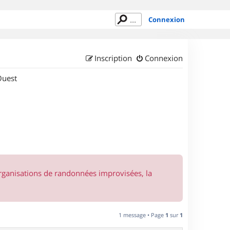
Connexion
Inscription
Connexion
Ouest
organisations de randonnées improvisées, la
1 message • Page
1
sur
1