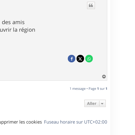
c des amis
vrir la région
H
a
u
1 message • Page
1
sur
1
t
Aller
upprimer les cookies
Fuseau horaire sur
UTC+02:00