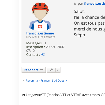
M
par
francois.est
e
s
Salut,
s
J'ai la chance 
a
g
On est tous pas
e
merci de nous 
francois.estienne
Stéph
Nouvel Utagawiste
Messages :
1
Inscription :
29 oct. 2007,
07:10
C
Contact :
o
n
t
a
Répondre
c
t
e
Revenir à « France - Sud Ouest »
r
f
r
UtagawaVTT (Randos VTT et VTTAE avec traces GP
a
n
c