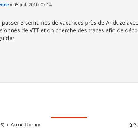
ienne
»
05 juil. 2010, 07:14
de passer 3 semaines de vacances près de Anduze ave
sionnés de VTT et on cherche des traces afin de décou
guider
S)
Accueil forum
S