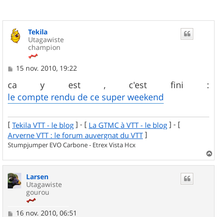
Tekila
Utagawiste
champion
M
15 nov. 2010, 19:22
e
s
ca y est , c'est fini :
s
le compte rendu de ce super weekend
a
g
e
[
] - [
] - [
Tekila VTT - le blog
La GTMC à VTT - le blog
]
Arverne VTT : le forum auvergnat du VTT
Stumpjumper EVO Carbone - Etrex Vista Hcx
a
u
Larsen
t
Utagawiste
gourou
M
16 nov. 2010, 06:51