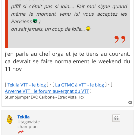
e
pffff si c'était pas si loin.... Fait moi signe quand
même le moment venu (si vous acceptez les
Parisiens
)
on sait jamais, un coup de folie...
j'en parle au chef orga et je te tiens au courant.
ca devrait se faire normalement le weekend du
11 nov
[
] - [
] - [
Tekila VTT - le blog
La GTMC à VTT - le blog
]
Arverne VTT : le forum auvergnat du VTT
Stumpjumper EVO Carbone - Etrex Vista Hcx
a
u
Tekila
t
Utagawiste
champion