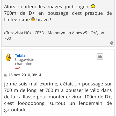
e
s
Alors on attend les images qui bougent
s
700m de D+ en poussage c'est presque de
a
g
l'intégrisme
bravo !
e
eTrex vista HCx - CE3D - Memorymap Alpes v5 - Orégon
700
a
u
Tekila
t
Utagawiste
champion
M
16 nov. 2010, 08:14
e
s
je me suis mal exprime, c'était un poussage sur
s
700 m de long, et 700 m à pousser le vélo dans
a
g
de la caillasse pour monter environ 100m de D+,
e
c'est looooooong, surtout un lendemain de
garoutade...