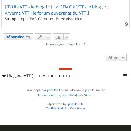
[
] - [
] - [
Tekila VTT - le blog
La GTMC à VTT - le blog
]
Arverne VTT : le forum auvergnat du VTT
Stumpjumper EVO Carbone - Etrex Vista Hcx
a
u
Répondre
t
10 messages • Page
1
sur
1
Aller
UtagawaVTT (Randos VTT et VTTAE avec traces GPS)
Accueil forum
Développé par
phpBB
® Forum Software © phpBB Limited
Traduction française officielle
©
Qiaeru
Optimized by:
phpBB SEO
Confidentialité
|
Conditions