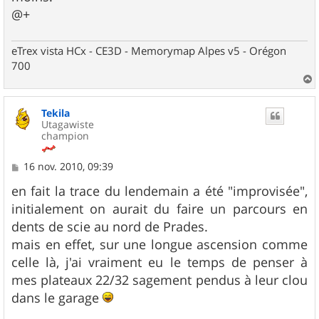
@+
eTrex vista HCx - CE3D - Memorymap Alpes v5 - Orégon
700
a
u
Tekila
t
Utagawiste
champion
M
16 nov. 2010, 09:39
e
s
en fait la trace du lendemain a été "improvisée",
s
initialement on aurait du faire un parcours en
a
g
dents de scie au nord de Prades.
e
mais en effet, sur une longue ascension comme
celle là, j'ai vraiment eu le temps de penser à
mes plateaux 22/32 sagement pendus à leur clou
dans le garage