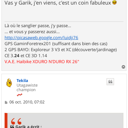
s
Vas y Garik, j'en viens, c'est un coin fabuleux
s
a
g
e
Là où le sanglier passe, j'y passe...
... et vous y passerez aussi...
http://picasaweb.google.com/luidji76
GPS GaminForetrex201 (suffisant dans bien des cas)
2 GPS BAYO: Exploreur 3 V3 et XC (découverte/jardinage)
CE 3.
24
et CE 3D 1.14
V.A.E. Haibike XDURO N'DURO RX 26"
a
u
Tekila
t
Utagawiste
champion
M
06 oct. 2010, 07:02
e
s
s
a
g
Garik a écrit :