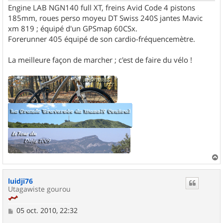
Engine LAB NGN140 full XT, freins Avid Code 4 pistons
185mm, roues perso moyeu DT Swiss 240S jantes Mavic
xm 819 ; équipé d'un GPSmap 60CSx.
Forerunner 405 équipé de son cardio-fréquencemètre.
La meilleure façon de marcher ; c'est de faire du vélo !
a
u
luidji76
t
Utagawiste gourou
M
05 oct. 2010, 22:32
e