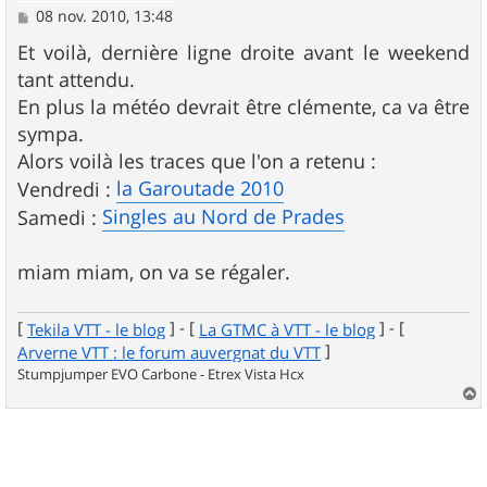
M
08 nov. 2010, 13:48
e
s
Et voilà, dernière ligne droite avant le weekend
s
tant attendu.
a
g
En plus la météo devrait être clémente, ca va être
e
sympa.
Alors voilà les traces que l'on a retenu :
la Garoutade 2010
Vendredi :
Singles au Nord de Prades
Samedi :
miam miam, on va se régaler.
[
] - [
] - [
Tekila VTT - le blog
La GTMC à VTT - le blog
]
Arverne VTT : le forum auvergnat du VTT
Stumpjumper EVO Carbone - Etrex Vista Hcx
a
u
t