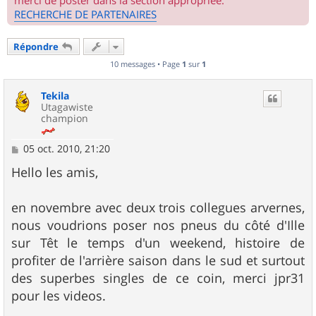
merci de poster dans la section appropriée.
RECHERCHE DE PARTENAIRES
Répondre
10 messages • Page
1
sur
1
Tekila
Utagawiste
champion
M
05 oct. 2010, 21:20
e
s
Hello les amis,
s
a
g
en novembre avec deux trois collegues arvernes,
e
nous voudrions poser nos pneus du côté d'Ille
sur Têt le temps d'un weekend, histoire de
profiter de l'arrière saison dans le sud et surtout
des superbes singles de ce coin, merci jpr31
pour les videos.