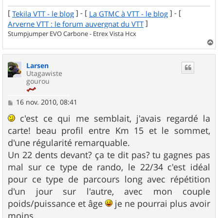
[
] - [
] - [
Tekila VTT - le blog
La GTMC à VTT - le blog
]
Arverne VTT : le forum auvergnat du VTT
Stumpjumper EVO Carbone - Etrex Vista Hcx
a
u
Larsen
t
Utagawiste
gourou
M
16 nov. 2010, 08:41
e
s
c'est ce qui me semblait, j'avais regardé la
s
carte! beau profil entre Km 15 et le sommet,
a
g
d'une régularité remarquable.
e
Un 22 dents devant? ça te dit pas? tu gagnes pas
mal sur ce type de rando, le 22/34 c'est idéal
pour ce type de parcours long avec répétition
d'un jour sur l'autre, avec mon couple
poids/puissance et âge
je ne pourrai plus avoir
moins.