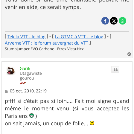
venir en aide, ce serait sympa.
[
] - [
] - [
Tekila VTT - le blog
La GTMC à VTT - le blog
]
Arverne VTT : le forum auvergnat du VTT
Stumpjumper EVO Carbone - Etrex Vista Hcx
a
u
Garik
t
Utagawiste
gourou
M
05 oct. 2010, 22:19
e
s
pffff si c'était pas si loin.... Fait moi signe quand
s
même le moment venu (si vous acceptez les
a
g
Parisiens
)
e
on sait jamais, un coup de folie...