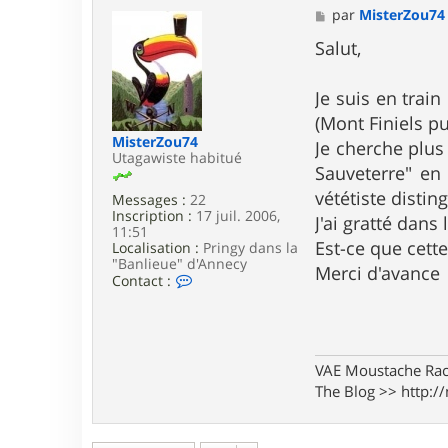
M
par
MisterZou74
e
s
Salut,
s
a
g
Je suis en trai
e
(Mont Finiels p
MisterZou74
Je cherche plus
Utagawiste habitué
Sauveterre" en
vététiste distin
Messages :
22
Inscription :
17 juil. 2006,
J'ai gratté dans
11:51
Est-ce que cette
Localisation :
Pringy dans la
"Banlieue" d'Annecy
Merci d'avance
C
Contact :
o
n
t
a
c
VAE Moustache Rac
t
The Blog >> http://
e
r
M
i