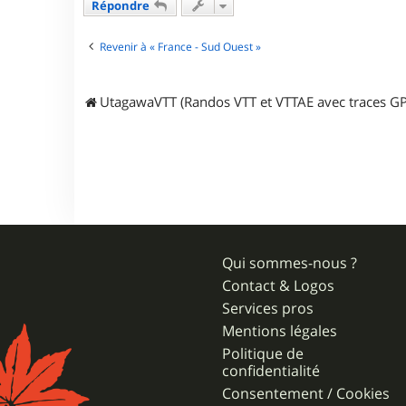
Répondre
s
t
e
Revenir à « France - Sud Ouest »
r
Z
o
u
UtagawaVTT (Randos VTT et VTTAE avec traces GP
7
4
Qui sommes-nous ?
Contact & Logos
Services pros
Mentions légales
Politique de
confidentialité
Consentement / Cookies