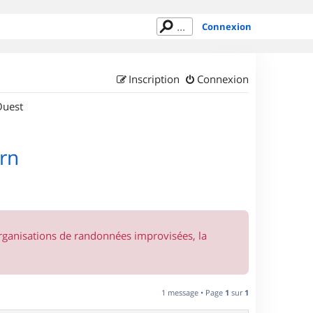
Connexion
Inscription
Connexion
Ouest
arn
organisations de randonnées improvisées, la
1 message • Page
1
sur
1