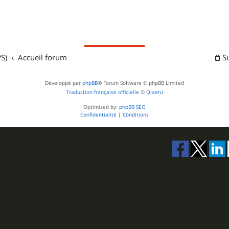
S)
Accueil forum
S
Développé par
phpBB
® Forum Software © phpBB Limited
Traduction française officielle
©
Qiaeru
Optimized by:
phpBB SEO
Confidentialité
|
Conditions