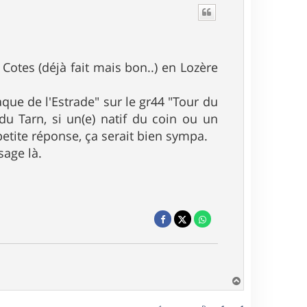
Cotes (déjà fait mais bon..) en Lozère
que de l'Estrade" sur le gr44 "Tour du
u Tarn, si un(e) natif du coin ou un
 petite réponse, ça serait bien sympa.
sage là.
H
a
u