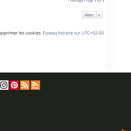
1 message • Page
1
sur
1
t
Aller
upprimer les cookies
Fuseau horaire sur
UTC+02:00