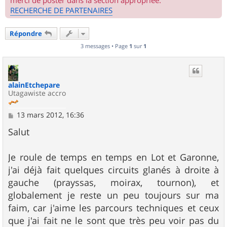
merci de poster dans la section appropriée.
RECHERCHE DE PARTENAIRES
Répondre
3 messages • Page
1
sur
1
alainEtchepare
Utagawiste accro
M
13 mars 2012, 16:36
e
s
Salut
s
a
g
Je roule de temps en temps en Lot et Garonne,
e
j'ai déjà fait quelques circuits glanés à droite à
gauche (prayssas, moirax, tournon), et
globalement je reste un peu toujours sur ma
faim, car j'aime les parcours techniques et ceux
que j'ai fait ne le sont que très peu voir pas du