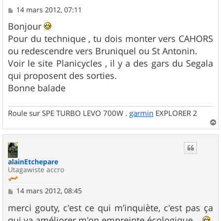
M
14 mars 2012, 07:11
e
s
Bonjour
s
Pour du technique , tu dois monter vers CAHORS
a
g
ou redescendre vers Bruniquel ou St Antonin.
e
Voir le site Planicycles , il y a des gars du Segala
qui proposent des sorties.
Bonne balade
Roule sur SPE TURBO LEVO 700W .
garmin
EXPLORER 2
a
u
t
alainEtchepare
Utagawiste accro
M
14 mars 2012, 08:45
e
s
merci gouty, c'est ce qui m’inquiète, c'est pas ça
s
qui va améliorer m'on empreinte écologique...