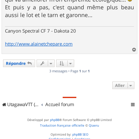
a
g
Et puis y a pas, c'est quand même plus beau
e
aussi le lot et le tarn et garonne...
Canyon Spectral CF 7 - Dakota 20
http://www.alainetchepare.com
a
u
Répondre
t
3 messages • Page
1
sur
1
Aller
UtagawaVTT (Randos VTT et VTTAE avec traces GPS)
Accueil forum
Développé par
phpBB
® Forum Software © phpBB Limited
Traduction française officielle
©
Qiaeru
Optimized by:
phpBB SEO