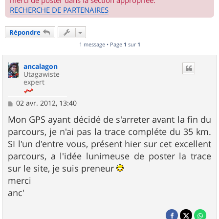
merci de poster dans la section appropriée.
RECHERCHE DE PARTENAIRES
Répondre
1 message • Page
1
sur
1
ancalagon
Utagawiste
expert
M
02 avr. 2012, 13:40
e
s
Mon GPS ayant décidé de s'arreter avant la fin du
s
parcours, je n'ai pas la trace compléte du 35 km.
a
g
SI l'un d'entre vous, présent hier sur cet excellent
e
parcours, a l'idée lunimeuse de poster la trace
sur le site, je suis preneur
merci
anc'