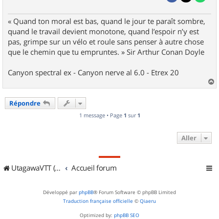
« Quand ton moral est bas, quand le jour te paraît sombre,
quand le travail devient monotone, quand l’espoir n’y est
pas, grimpe sur un vélo et roule sans penser à autre chose
que le chemin que tu empruntes. » Sir Arthur Conan Doyle
Canyon spectral ex - Canyon nerve al 6.0 - Etrex 20
a
u
Répondre
t
1 message • Page
1
sur
1
Aller
UtagawaVTT (Randos VTT et VTTAE avec traces GPS)
Accueil forum
Développé par
phpBB
® Forum Software © phpBB Limited
Traduction française officielle
©
Qiaeru
Optimized by:
phpBB SEO