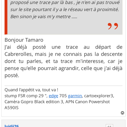
proposé une trace par là bas , je n'en ai pas trouvé
sur le site pourtant il y a le réseau vert à proximité.
Ben sinon je vais m'y mettre .....
Bonjour Tamaro
J'ai déjà posté une trace au départ de
Cabrerolles, mais je ne connais pas la descente
dont tu parles, et ta trace m'interesse, car je
pense qu'elle pourrait agrandir, celle que j'ai déjà
posté.
Quand l'appétit va, tout va !
stump FSR comp 29 ",
edge
705
garmin
, cartoexplorer3,
Camèra Gopro Black edition 3, APN Canon Powershot
A590IS
a
u
luidji76
t