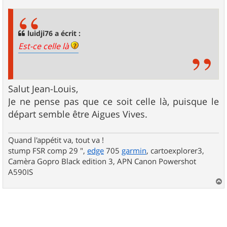
s
s
a
g
luidji76 a écrit :
e
Est-ce celle là
Salut Jean-Louis,
Je ne pense pas que ce soit celle là, puisque le
départ semble être Aigues Vives.
Quand l'appétit va, tout va !
stump FSR comp 29 ",
edge
705
garmin
, cartoexplorer3,
Camèra Gopro Black edition 3, APN Canon Powershot
A590IS
a
u
t