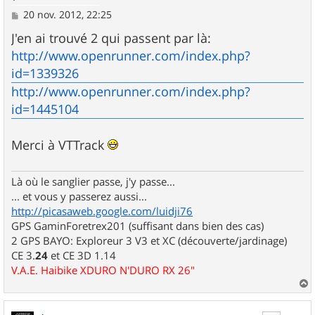
M
20 nov. 2012, 22:25
e
s
J'en ai trouvé 2 qui passent par là:
s
http://www.openrunner.com/index.php?
a
g
id=1339326
e
http://www.openrunner.com/index.php?
id=1445104
Merci à VTTrack
Là où le sanglier passe, j'y passe...
... et vous y passerez aussi...
http://picasaweb.google.com/luidji76
GPS GaminForetrex201 (suffisant dans bien des cas)
2 GPS BAYO: Exploreur 3 V3 et XC (découverte/jardinage)
CE 3.
24
et CE 3D 1.14
V.A.E. Haibike XDURO N'DURO RX 26"
a
u