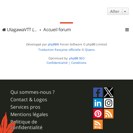
Aller
UtagawaVTT (Randos VTT et VTTAE avec traces GPS)
Accueil forum
Développé par
phpBB
® Forum Software © phpBB Limited
Traduction française officielle
©
Qiaeru
Optimized by:
phpBB SEO
Confidentialité
|
Conditions
Qui sommes-nous ?
Contact & Logos
Services pros
Mentions légales
Politique de
confidentialité