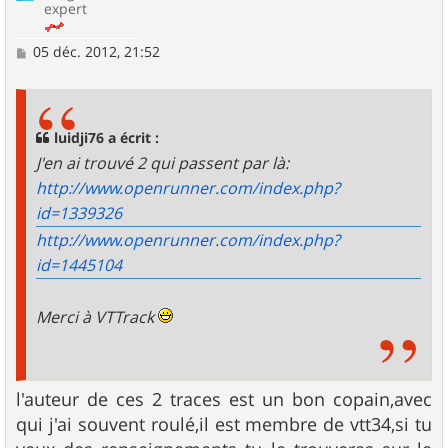
expert
M
05 déc. 2012, 21:52
e
s
s
a
g
luidji76 a écrit :
e
J'en ai trouvé 2 qui passent par là:
http://www.openrunner.com/index.php?
id=1339326
http://www.openrunner.com/index.php?
id=1445104
Merci à VTTrack
l'auteur de ces 2 traces est un bon copain,avec
qui j'ai souvent roulé,il est membre de vtt34,si tu