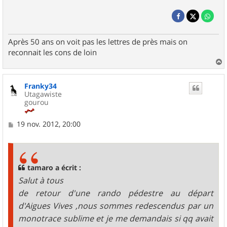
Après 50 ans on voit pas les lettres de près mais on
reconnait les cons de loin
a
u
Franky34
t
Utagawiste
gourou
M
19 nov. 2012, 20:00
e
s
s
a
g
tamaro a écrit :
e
Salut à tous
de retour d'une rando pédestre au départ
d'Aigues Vives ,nous sommes redescendus par un
monotrace sublime et je me demandais si qq avait