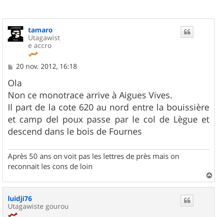
tamaro
Utagawist
e accro
M
20 nov. 2012, 16:18
e
s
Ola
s
Non ce monotrace arrive à Aigues Vives.
a
g
Il part de la cote 620 au nord entre la bouissière
e
et camp del poux passe par le col de Lègue et
descend dans le bois de Fournes
Après 50 ans on voit pas les lettres de près mais on
reconnait les cons de loin
a
u
luidji76
t
Utagawiste gourou