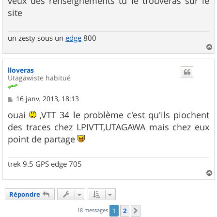
veux des renseignements tu le trouveras sur le
site
un zesty sous un
edge
800
a
u
lloveras
t
Utagawiste habitué
M
16 janv. 2013, 18:13
e
s
ouai
,VTT 34 le problème c'est qu'ils piochent
s
des traces chez LPIVTT,UTAGAWA mais chez eux
a
g
point de partage
e
trek 9.5 GPS edge 705
a
u
Répondre
t
18 messages
1
2
Suivant