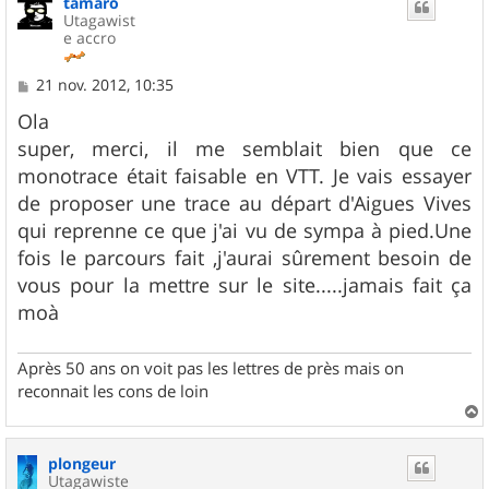
tamaro
t
Utagawist
e accro
M
21 nov. 2012, 10:35
e
s
Ola
s
super, merci, il me semblait bien que ce
a
g
monotrace était faisable en VTT. Je vais essayer
e
de proposer une trace au départ d'Aigues Vives
qui reprenne ce que j'ai vu de sympa à pied.Une
fois le parcours fait ,j'aurai sûrement besoin de
vous pour la mettre sur le site.....jamais fait ça
moà
Après 50 ans on voit pas les lettres de près mais on
reconnait les cons de loin
a
u
plongeur
t
Utagawiste