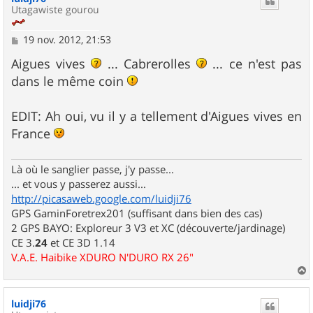
Utagawiste gourou
M
19 nov. 2012, 21:53
e
s
Aigues vives
... Cabrerolles
... ce n'est pas
s
dans le même coin
a
g
e
EDIT: Ah oui, vu il y a tellement d'Aigues vives en
France
Là où le sanglier passe, j'y passe...
... et vous y passerez aussi...
http://picasaweb.google.com/luidji76
GPS GaminForetrex201 (suffisant dans bien des cas)
2 GPS BAYO: Exploreur 3 V3 et XC (découverte/jardinage)
CE 3.
24
et CE 3D 1.14
V.A.E. Haibike XDURO N'DURO RX 26"
a
u
luidji76
t