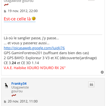
Utagawiste gourou
M
19 nov. 2012, 22:00
e
s
Est-ce celle là
s
a
g
e
Là où le sanglier passe, j'y passe...
... et vous y passerez aussi...
http://picasaweb.google.com/luidji76
GPS GaminForetrex201 (suffisant dans bien des cas)
2 GPS BAYO: Exploreur 3 V3 et XC (découverte/jardinage)
CE 3.
24
et CE 3D 1.14
V.A.E. Haibike XDURO N'DURO RX 26"
a
u
Franky34
t
Utagawiste
gourou
M
20 nov. 2012, 11:00
e