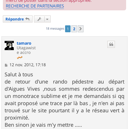
merci de poster dans la section appropriée.
RECHERCHE DE PARTENAIRES
Répondre
18 messages
1
2
Suivant
tamaro
Utagawist
e accro
M
12 nov. 2012, 17:18
e
s
Salut à tous
s
de retour d'une rando pédestre au départ
a
g
d'Aigues Vives ,nous sommes redescendus par
e
un monotrace sublime et je me demandais si qq
avait proposé une trace par là bas , je n'en ai pas
trouvé sur le site pourtant il y a le réseau vert à
proximité.
Ben sinon je vais m'y mettre .....