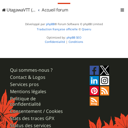
UtagawaVTT (Randos VTT et VTTAE avec traces GPS)
Accueil forum
Développé par
phpBB
® Forum Software © phpBB Limited
Traduction française officielle
©
Qiaeru
Optimized by:
phpBB SEO
Confidentialité
|
Conditions
Qui sommes-nous ?
Contact & Logos
Services pros
Mentions légales
Politique de
confidentialité
Consentement / Cookies
Stats des traces GPX
Status des services