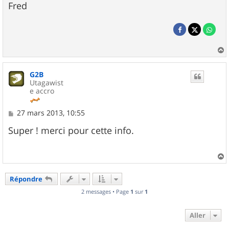
Fred
a
u
G2B
t
Utagawist
e accro
M
27 mars 2013, 10:55
e
s
Super ! merci pour cette info.
s
a
g
e
a
u
Répondre
t
2 messages • Page
1
sur
1
Aller