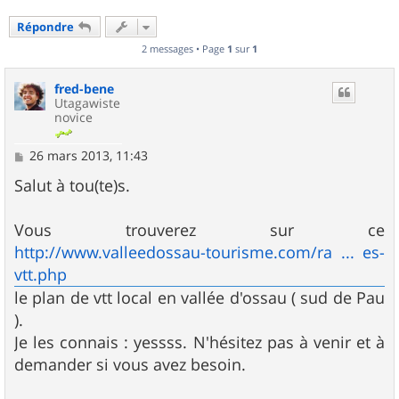
Répondre
2 messages • Page
1
sur
1
fred-bene
Utagawiste
novice
M
26 mars 2013, 11:43
e
s
Salut à tou(te)s.
s
a
g
Vous trouverez sur ce
e
http://www.valleedossau-tourisme.com/ra ... es-
vtt.php
le plan de vtt local en vallée d'ossau ( sud de Pau
).
Je les connais : yessss. N'hésitez pas à venir et à
demander si vous avez besoin.