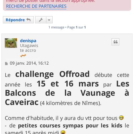
merci de poster dans la section appropriée.
RECHERCHE DE PARTENAIRES
Répondre
1 message • Page
1
sur
1
denispa
Utagawis
te accro
M
09 janv. 2014, 16:12
e
challenge Offroad
s
Le
débute cette
s
15 et 16 mars
Les
a
année les
par
g
Balcons de la Vaunage à
e
Caveirac
(4 kilomètres de Nîmes).
Comme d'habitude, il y aura du vtt pour tous
- de
petites courses sympas pour les kids
le
samedi 15 après midi
,