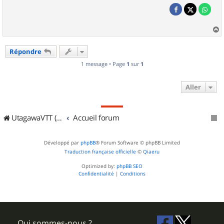
a
u
Répondre
t
1 message • Page
1
sur
1
Aller
UtagawaVTT (Randos VTT et VTTAE avec traces GPS)
Accueil forum
Développé par
phpBB
® Forum Software © phpBB Limited
Traduction française officielle
©
Qiaeru
Optimized by:
phpBB SEO
Confidentialité
|
Conditions
Qui sommes-nous ?