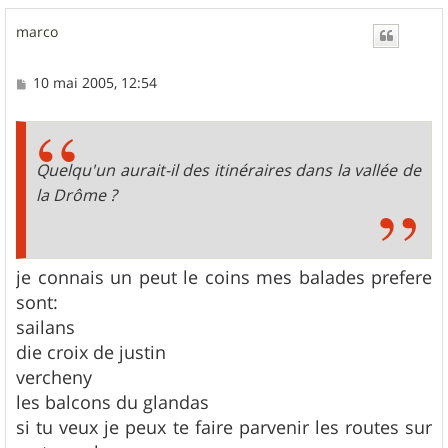
u
marco
t
M
10 mai 2005, 12:54
e
s
s
a
g
Quelqu'un aurait-il des itinéraires dans la vallée de
e
la Drôme ?
je connais un peut le coins mes balades prefere
sont:
sailans
die croix de justin
vercheny
les balcons du glandas
si tu veux je peux te faire parvenir les routes sur