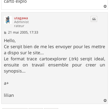
carto explo
a
u
utagawa
t
Administ
rateur
M
21 mai 2005, 17:33
e
s
Hello,
s
Ce serqit bien de me les envoyer pour les mettre
a
g
a dispo sur le site...
e
Le format trace cartoexplorer (.trk) serqit ideal,
ensuite on travail ensemble pour creer un
synopsis...
a+
lilian
a
u