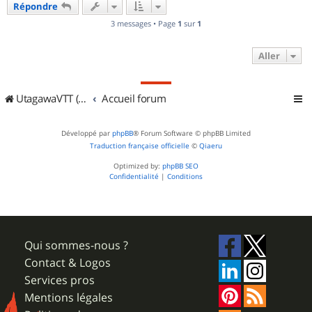
Répondre
t
3 messages • Page
1
sur
1
Aller
UtagawaVTT (Randos VTT et VTTAE avec traces GPS)
Accueil forum
Développé par
phpBB
® Forum Software © phpBB Limited
Traduction française officielle
©
Qiaeru
Optimized by:
phpBB SEO
Confidentialité
|
Conditions
Qui sommes-nous ?
Contact & Logos
Services pros
Mentions légales