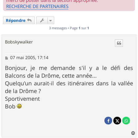
merci de poster dans la section appropriée.
RECHERCHE DE PARTENAIRES
Répondre
3 messages • Page
1
sur
1
Bobskywalker
M
07 mai 2005, 17:14
e
s
Bonjour, je me demande s'il y a le défi des
s
Balcons de la Drôme, cette année...
a
g
Quelqu'un aurait-il des itinéraires dans la vallée
e
de la Drôme ?
Sportivement
Bob
a